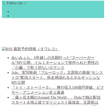
＼ Follow me ／
最新予約情報（タワレコ）
あいみょん、6年越しの念願叶った“スーパーガー
ル”MV公開。イルミネーションで形作られた男性の
「心臓」で歌う切ないロマンス
Ado、実写映画『ブルーロック』主題歌の新曲“モンス
トロ”配信スタート。疾走感溢れるエネルギッシュな
MV公開
『トイ・ストーリー５』、興行収入100億円突破。ピク
サー・アニメーション史上最速
「藤ヶ谷太輔のAround The World」、Huluで独占配信
スタート＆地上波でダイジェスト版放送。主題歌は