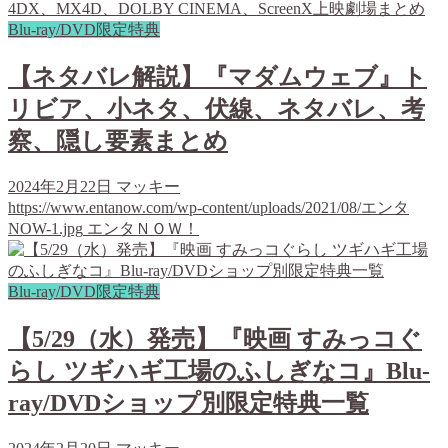
Blu-ray/DVD限定特典
【ネタバレ解説】『マダムウェブ』ト
リビア、小ネタ、伏線、ネタバレ、考
察、隠し要素まとめ
2024年2月22日
マッキー
https://www.entanow.com/wp-content/uploads/2021/08/エンタ
NOW-1.jpg
エンタＮＯＷ！
Blu-ray/DVD限定特典
【5/29（水）発売】『映画 すみっコぐ
らし ツギハギ工場のふしぎなコ』Blu-
ray/DVDショップ別限定特典一覧