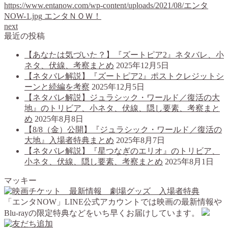
https://www.entanow.com/wp-content/uploads/2021/08/エンタ
NOW-1.jpg
エンタＮＯＷ！
next
最近の投稿
【あなたは気づいた？】『ズートピア2』ネタバレ、小
ネタ、伏線、考察まとめ
2025年12月5日
【ネタバレ解説】『ズートピア2』ポストクレジットシ
ーンと続編を考察
2025年12月5日
【ネタバレ解説】ジュラシック・ワールド／復活の大
地』のトリビア、小ネタ、伏線、隠し要素、考察まと
め
2025年8月8日
【8/8（金）公開】『ジュラシック・ワールド／復活の
大地』入場者特典まとめ
2025年8月7日
【ネタバレ解説】『星つなぎのエリオ』のトリビア、
小ネタ、伏線、隠し要素、考察まとめ
2025年8月1日
マッキー
「エンタNOW」LINE公式アカウントでは映画の最新情報や
Blu-rayの限定特典などをいち早くお届けしています。