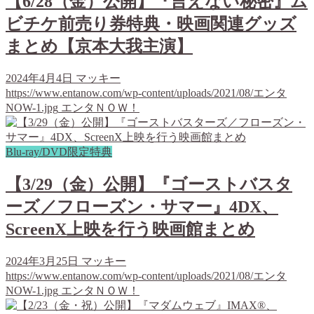
【6/28（金）公開】『言えない秘密』ム
ビチケ前売り券特典・映画関連グッズ
まとめ【京本大我主演】
2024年4月4日
マッキー
https://www.entanow.com/wp-content/uploads/2021/08/エンタ
NOW-1.jpg
エンタＮＯＷ！
Blu-ray/DVD限定特典
【3/29（金）公開】『ゴーストバスタ
ーズ／フローズン・サマー』4DX、
ScreenX上映を行う映画館まとめ
2024年3月25日
マッキー
https://www.entanow.com/wp-content/uploads/2021/08/エンタ
NOW-1.jpg
エンタＮＯＷ！