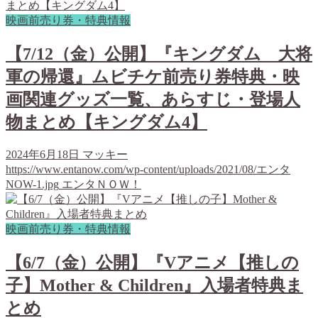
映画前売り券・特典情報
【7/12（金）公開】『キングダム 大将
軍の帰還』ムビチケ前売り券特典・映
画関連グッズ一覧、あらすじ・登場人
物まとめ【キングダム4】
2024年6月18日
マッキー
https://www.entanow.com/wp-content/uploads/2021/08/エンタ
NOW-1.jpg
エンタＮＯＷ！
映画前売り券・特典情報
【6/7（金）公開】『Vアニメ【推しの
子】Mother & Children』入場者特典ま
とめ