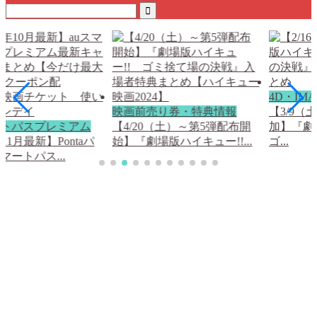
4D・IM
映画前売り券・特典情報
【3/9
ートパスプレミアム
【4/20（土）～第5弾配布開
加】『劇
年11月最新】Pontaパ
始】『劇場版ハイキュー!!...
ゴ...
マートパス...