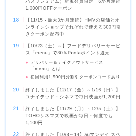
パスプレミアム）新規会員限定 6か月連続
1,000円OFFクーポン
【11/15～最大3か月連続】HMVの店舗とオ
ンラインショップそれぞれで使える300円引
きクーポン配布中
【10/23（土）～】フードデリバリーサービ
ス「menu」で30％Pontaポイント還元
デリバリー＆テイクアウトサービス
「menu」とは
初回利用1,500円分割引クーポンコードあり
終了しました【12/17（金）～1/16（日）】
ユナイテッド・シネマで毎日映画が1,200円
終了しました【11/29（月）～12/5（土）】
TOHOシネマズで映画が毎日・何度でも
1,100円
終了しました【10/8～14】auマンデイ スペ