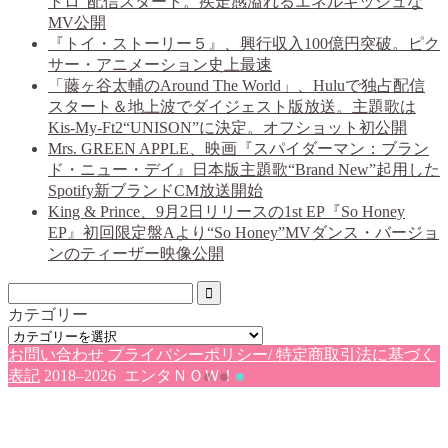
トロ”配信スタート。疾走感溢れるエネルギッシュな
MV公開
『トイ・ストーリー５』、興行収入100億円突破。ピク
サー・アニメーション史上最速
「藤ヶ谷太輔のAround The World」、Huluで独占配信
スタート＆地上波でダイジェスト版放送。主題歌は
Kis-My-Ft2“UNISON”に決定。オフショット初公開
Mrs. GREEN APPLE、映画『スパイダーマン：ブラン
ド・ニュー・デイ』日本版主題歌“Brand New”起用した
Spotify新ブランドCM放送開始
King & Prince、9月2日リリースの1st EP『So Honey
EP』初回限定盤Aより“So Honey”MVダンス・バージョ
ンのティーザー映像公開
カテゴリー
カ
お問い合わせ
プライバシーポリシー/ 特定商取引法に基づく
テ
表記
2018–2026 エンタＮＯＷ！
ゴ
リ
ー