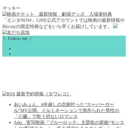
マッキー
「エンタNOW」LINE公式アカウントでは映画の最新情報や
Blu-rayの限定特典などをいち早くお届けしています。
＼ Follow me ／
最新予約情報（タワレコ）
あいみょん、6年越しの念願叶った“スーパーガー
ル”MV公開。イルミネーションで形作られた男性の
「心臓」で歌う切ないロマンス
Ado、実写映画『ブルーロック』主題歌の新曲“モンス