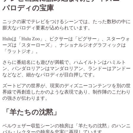
パロディの宝庫
ニックの家でテレビをつけるシーンでは、たった数秒の中に
膨大なパロディ要素が込められています。
Huluは「Hulu Zoo」、ピクサーは「ピグサー」、スターウォ
ーズは「スターローズ」、ナショナルジオグラフィックは
「ラットジオ」。
さらに番組名にも遊びが満載で、ハムイルトンはハミルト
ン、パンダロリアンはマンダロリアン、ランドーはアンドー
などなど、細かなパロディが目白押しです。
ズートピアの世界が、現実のディズニーコンテンツを別の世
界線で再創造したかのような表現であり、制作陣のこだわり
の強さが伝わります。
「羊たちの沈黙」
ベルウェザー収監シーンの独房は「羊たちの沈黙」のハンニ
バル・レクターの独房を忠実に再現しています。