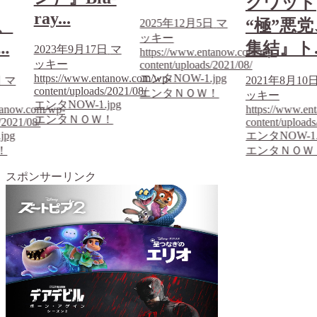
クワッド
ray...
“極”悪党、
2025年12月5日
マ
ッキー
集結』ト...
日
マ
2023年9月17
https://www.entanow.com/wp-
ッキー
content/uploads/2021/08/
tanow.com/wp-
エンタNOW-1.jpg
https://www.en
2021年8月10日
マ
/2021/08/
content/uploads
エンタＮＯＷ！
ッキー
jpg
エンタNOW-1.
https://www.entanow.com/wp-
！
エンタＮＯＷ
content/uploads/2021/08/
エンタNOW-1.jpg
エンタＮＯＷ！
スポンサーリンク