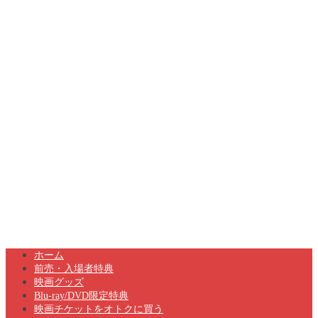
ホーム
前売・入場者特典
映画グッズ
Blu-ray/DVD限定特典
映画チケットをオトクに買う