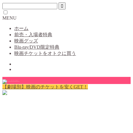
MENU
ホーム
前売・入場者特典
映画グッズ
Blu-ray/DVD限定特典
映画チケットをオトクに買う
【劇場別】映画のチケットを安くGET！