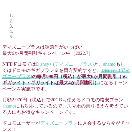
ディズニープラスは話題作がいっぱい
最大6か月間割引キャンペーン中（2022.7）
NTTドコモ
では
Disney+ (ディズニープラス)
と、
ahamo
もし
くはドコモのギガプラン※を両方契約すると、
Disney+ (ディ
ズニープラス)
の毎月990円（税込）が最大6か月間割引（5G
ギガライト・ギガライトは最大4か月間割引）
になるキャン
ペーンを実施中です。
月額2,970円（税込）で20GBも使えるドコモの格安プラン
ahamo
にも対応しているので、スマホの乗り換えを考えてい
る人にもお得なキャンペーンです。
ドコモユーザーが
ディズニープラス
に入会するなら今がチャ
ンス！