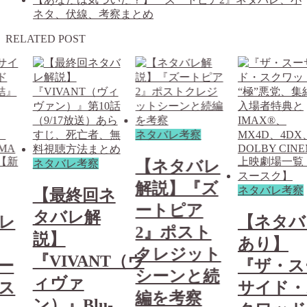
ネタ、伏線、考察まとめ
RELATED POST
ネタバレ考察
ネタバレ考察
【ネタバレ
解説】『ズ
ネタバレ考察
ネ
【最終回
ートピア
タバレ解
【ネタバレ
2』ポスト
説】
あり】
クレジット
NT（ヴ
『VIVA
『ザ・スー
シーンと続
ィヴァ
サイド・ス
編を考察
-
ン）』Blu