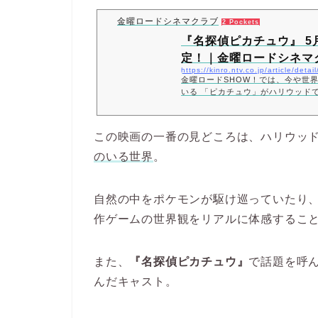
金曜ロードシネマクラブ
2 Pockets
『名探偵ピカチュウ』 5
定！｜金曜ロードシネマ
https://kinro.ntv.co.jp/article/deta
金曜ロードSHOW！では、今や世
いる 「ピカチュウ」がハリウッド
『名探偵ピカチュウ』を5月22日
ます。
この映画の一番の見どころは、ハリウッ
のいる世界
。
自然の中をポケモンが駆け巡っていたり
作ゲームの世界観をリアルに体感するこ
また、
『名探偵ピカチュウ』
で話題を呼
んだキャスト。