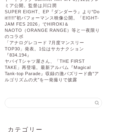
2025-2026 S say』通常盤より
「Documentary of DOME TOUR S say」冒
頭3分を限定公開
THE SNUTS（ザ・スナッツ）、ニュー・ア
ルバム『Joy In Short Moments』と共に来日
決定。来年2月に東京＆大阪で開催
kurayamisaka、11月3日リリースの7イン
チ・アナログ盤『summer film』よりリー
ド・トラック“summer film”MV 8月12日プレ
ミア公開。監督は川口潤
SUPER EIGHT、EP『ダンダーラ』より“Do
it!!!!!”初パフォーマンス映像公開。「EIGHT-
JAM FES 2026」でHIROKI＆
NAOTO（ORANGE RANGE）等と一夜限り
のコラボ
「アナログレコード 7月度マンスリー
TOP30」発表。1位はサカナクション
『834.194』
ヤバイTシャツ屋さん、「THE FIRST
TAKE」再登場。最新アルバム『Magical
Tank-top Parade』収録の激バズリード曲“ア