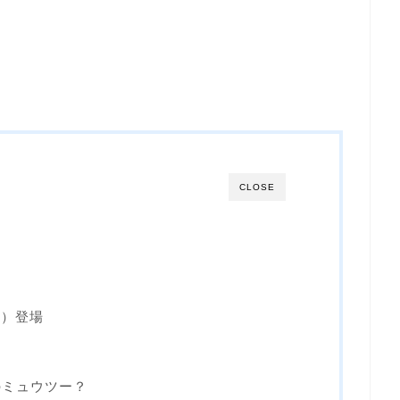
CLOSE
o）登場
のミュウツー？