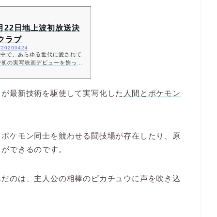
月22日地上波初放送決
クラブ
il/20200424
界中で、あらゆる世代に愛されて
で初の実写映画デビューを飾った
に本編ノーカットで地上波初放送し
ドが最新技術を駆使して実写化した
人間とポケモン
、ポケモン同士を競わせる闘技場が存在したり、原
とができるのです。
んだのは、主人公の相棒のピカチュウに声を吹き込