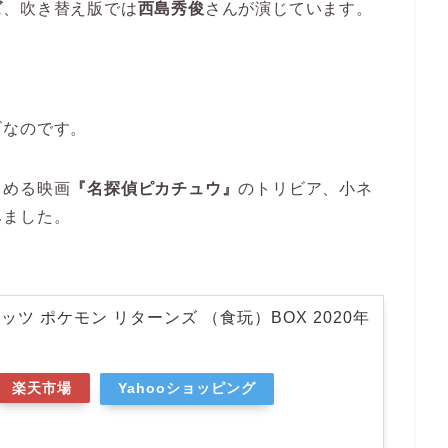
ズ
、吹き替え版では
西島秀俊
さんが演じています。
？
ギなのです。
しめる映画
『名探偵ピカチュウ』
のトリビア、小ネ
みました。
ツ ポケモン リターンズ （食玩）BOX 2020年
楽天市場
Yahooショッピング