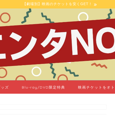
【劇場別】映画のチケットを安くGET！
グッズ
Blu-ray/DVD限定特典
映画チケットをオト