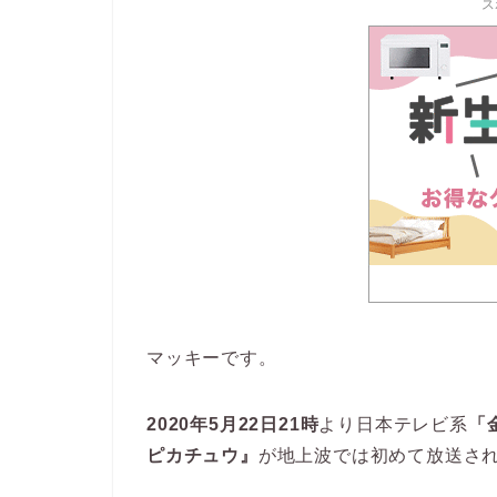
ス
マッキーです。
2020年5月22日21時
より日本テレビ系
「
ピカチュウ』
が地上波では初めて放送さ