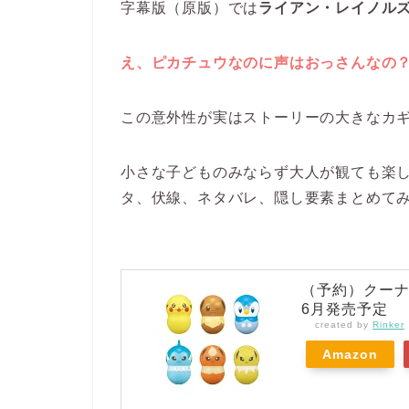
字幕版（原版）では
ライアン・レイノル
え、ピカチュウなのに声はおっさんなの
この意外性が実はストーリーの大きなカ
小さな子どものみならず大人が観ても楽
タ、伏線、ネタバレ、隠し要素まとめて
（予約）クーナッ
6月発売予定
created by
Rinker
Amazon