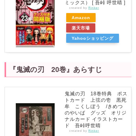
ミックス） [ 吾峠 呼世晴 ]
created by
Rinker
Amazon
楽天市場
Yahooショッピング
『鬼滅の刃 20巻』あらすじ
鬼滅の刃 18巻特典 ポス
トカード 上弦の壱 黒死
牟 こくしぼう /きめつ
のやいば グッズ オリジ
ナルカード イラストカー
ド 吾峠呼世晴
created by
Rinker