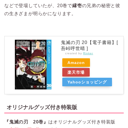
などで登場していたが、20巻で
縁壱
の兄弟の秘密と彼
の生きざまが明らかになります。
鬼滅の刃 20【電子書籍】[
吾峠呼世晴 ]
created by
Rinker
Amazon
楽天市場
Yahooショッピング
オリジナルグッズ付き特装版
『鬼滅の刃 20巻』
はオリジナルグッズ付き特装版