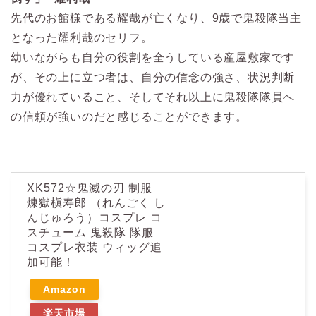
先代のお館様である耀哉が亡くなり、9歳で鬼殺隊当主
となった耀利哉のセリフ。
幼いながらも自分の役割を全うしている産屋敷家です
が、その上に立つ者は、自分の信念の強さ、状況判断
力が優れていること、そしてそれ以上に鬼殺隊隊員へ
の信頼が強いのだと感じることができます。
XK572☆鬼滅の刃 制服
煉獄槇寿郎 （れんごく し
んじゅろう）コスプレ コ
スチューム 鬼殺隊 隊服
コスプレ衣装 ウィッグ追
加可能！
Amazon
楽天市場