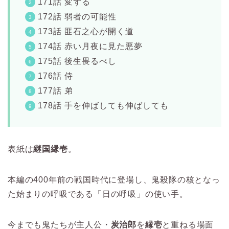
171話 変ずる
172話 弱者の可能性
173話 匪石之心が開く道
174話 赤い月夜に見た悪夢
175話 後生畏るべし
176話 侍
177話 弟
178話 手を伸ばしても伸ばしても
表紙は
継国縁壱
。
本編の400年前の戦国時代に登場し、鬼殺隊の核となっ
た始まりの呼吸である「日の呼吸」の使い手。
今までも鬼たちが主人公・
炭治郎
を
縁壱
と重ねる場面