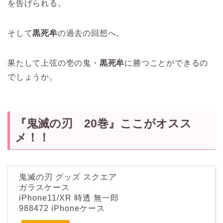
を告げられる。
そして
黒死牟
の過去の回想へ。
果たして上弦の壱の鬼・
黒死牟
に勝つことができるの
でしょうか。
『鬼滅の刃 20巻』ここがオスス
メ！！
鬼滅の刃 グッズ スクエア
ガラスケース
iPhone11/XR 時透 無一郎
988472 iPhoneケース