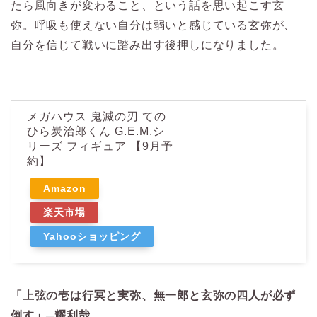
たら風向きが変わること、という話を思い起こす玄
弥。呼吸も使えない自分は弱いと感じている玄弥が、
自分を信じて戦いに踏み出す後押しになりました。
メガハウス 鬼滅の刃 ての
ひら炭治郎くん G.E.M.シ
リーズ フィギュア 【9月予
約】
Amazon
楽天市場
Yahooショッピング
「上弦の壱は行冥と実弥、無一郎と玄弥の四人が必ず
倒す」─耀利哉