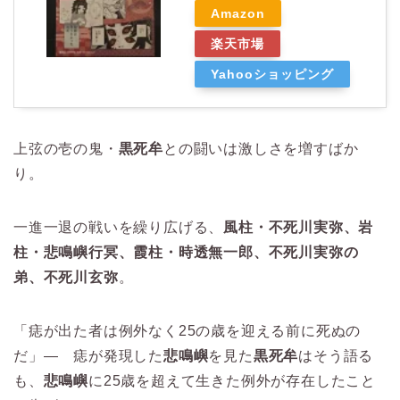
Amazon
楽天市場
Yahooショッピング
上弦の壱の鬼・
黒死牟
との闘いは激しさを増すばか
り。
一進一退の戦いを繰り広げる、
風柱・不死川実弥、岩
柱・悲鳴嶼行冥、霞柱・時透無一郎、不死川実弥の
弟、不死川玄弥
。
「痣が出た者は例外なく25の歳を迎える前に死ぬの
だ」― 痣が発現した
悲鳴嶼
を見た
黒死牟
はそう語る
も、
悲鳴嶼
に25歳を超えて生きた例外が存在したこと