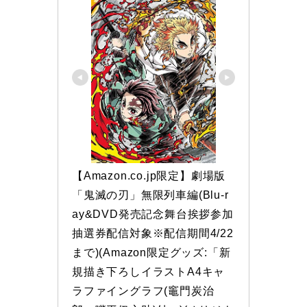
【Amazon.co.jp限定】劇場版
「鬼滅の刃」無限列車編(Blu-r
ay&DVD発売記念舞台挨拶参加
抽選券配信対象※配信期間4/22
まで)(Amazon限定グッズ:「新
規描き下ろしイラストA4キャ
ラファイングラフ(竈門炭治