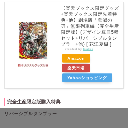
【楽天ブックス限定グッズ
+楽天ブックス限定先着特
典+他】劇場版「鬼滅の
刃」無限列車編【完全生産
限定版】(デザイン豆皿5種
セット+リバーシブルタン
ブラー+他) [ 花江夏樹 ]
created by
Rinker
Amazon
楽天市場
Yahooショッピング
完全生産限定版購入特典
リバーシブルタンブラー