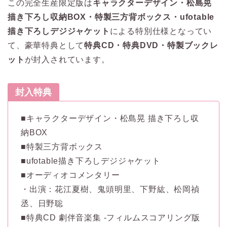
この完全生産限定版は
キャラクターデザイン・松島晃
描き下ろし収納BOX・特製三方背ボックス・ufotable
描き下ろしデジジャケット
による特別仕様となってい
て、豪華特典として
特典CD・特典DVD・特製ブックレ
ット
が封入されています。
封入特典
■キャラクターデザイン・松島晃 描き下ろし収
納BOX
■特製三方背ボックス
■ufotable描き下ろしデジジャケット
■オーディオコメンタリー
・出演：花江夏樹、鬼頭明里、下野紘、松岡禎
丞、日野聡
■特典CD 劇伴音楽集 -フィルムスコアリング版