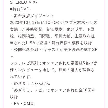
STEREO MIX-
■特典DVD
・舞台挨拶ダイジェスト
2020年10月17日にTOHOシネマズ六本木ヒルズ
実施した外崎監督、花江夏樹、鬼頭明里、下野
紘、松岡禎丞、日野聡、平川大輔、主題歌を担
当されたLiSAご登壇の舞台挨拶の模様を収録
・公開記念番組 ～キャストが語る映画の魅力SP
～
フジテレビ系列でオンエアされた帯番組5名の皆
様インタビューを通して、映画の魅力が深堀さ
れています。
・めざましじゃんけん
「めざましテレビ」でオンエアされた全10回を
収録
・PV・CM集