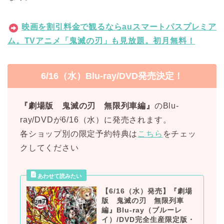
映画を割引料金で観るならauスマートパスプレミア
ム。TVアニメ「鬼滅の刃」も見放題。初月無料！
6/16（水）Blu-ray/DVD発売決定！
『劇場版 鬼滅の刃 無限列車編』
のBlu-
ray/DVDが6/16（水）に発売されます。
各ショップ別の限定予約特典は
こちら
をチェッ
クしてください
【6/16（水）発売】『劇場
版 鬼滅の刃 無限列車
編』Blu-ray（ブルーレ
イ）/DVD完全生産限定版・