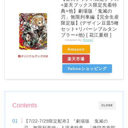
+楽天ブックス限定先着特
典+他】劇場版「鬼滅の
刃」無限列車編【完全生産
限定版】(デザイン豆皿5種
セット+リバーシブルタン
ブラー+他) [ 花江夏樹 ]
created by
Rinker
Amazon
楽天市場
Yahooショッピング
Contents
CLOSE
【7/22-7/29限定配布】『劇場版 鬼滅の
刃 無限列車編』入場者特典 「煉獄杏寿郎