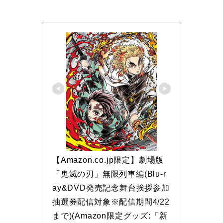
【Amazon.co.jp限定】劇場版
「鬼滅の刃」無限列車編(Blu-r
ay&DVD発売記念舞台挨拶参加
抽選券配信対象※配信期間4/22
まで)(Amazon限定グッズ:「新