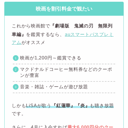
映画を割引料金で観たい
これから映画館で
『劇場版 鬼滅の刃 無限列
車編』
を鑑賞するなら、
auスマートパスプレミ
アム
がオススメ
映画が1,200円～鑑賞できる
マクドナルドコーヒー無料券などのクーポ
ンが豊富
音楽・雑誌・ゲームが遊び放題
しかも
LiSAが歌う
『紅蓮華』『炎』
も聴き放題
です。
さらに、
4月に入会すれば
最大6,000円分のクー