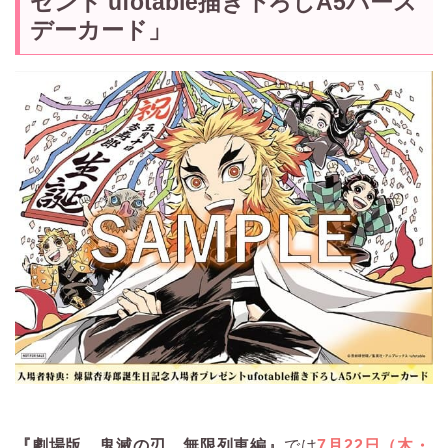
ゼント ufotable描き下ろしA5バース
デーカード」
『劇場版 鬼滅の刃 無限列車編』
では
7月22日（木・