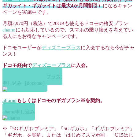
ギガライト・ギガライトは最大4か月間割引）
になるキャン
ペーンを実施中です。
月額2,970円（税込）で20GBも使えるドコモの格安プラン
ahamo
にも対応しているので、スマホの乗り換えを考えてい
る人にもお得なキャンペーンです。
ドコモユーザーが
ディズニープラス
に入会するなら今がチャ
ンス！
ドコモ経由で
ディズニープラス
に入会。
Disney+ (ディズニープラス)
申し込み［docomo］
ahamo
もしくはドコモのギガプラン※を契約。
ahamo申し込み
※「5Gギガホ プレミア」「5Gギガホ」「ギガホ プレミア」
「ギガホ」を契約、または「はじめてスマホ割」「U15はじ