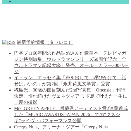
最新予約情報（タワレコ）
円谷プロ60年間の作品詰め込んだ豪華本「テレビマガ
ジン特別編集 ウルトラマンシリーズ60周年記念 全
ウルトラマン記録大鑑」発売。オール・カラー300ペー
ジ
イ・ラン、エッセイ集「声を出して、呼びかけて、話
せばいいの」が第2回「永井荷風文学賞」受賞
椛島光、30歳の節目刻んだ2nd写真集「Ortensia」刊行
決定。憧れ続けたヴェネツィア リド島で叶えた一生に
一度の撮影
Mrs. GREEN APPLE、最優秀アーティスト賞2連覇達成
した「MUSIC AWARDS JAPAN 2026」での“クスシ
キ”ライヴ・パフォーマンス公開
Creepy Nuts、アリーナ・ツアー「Creepy Nuts