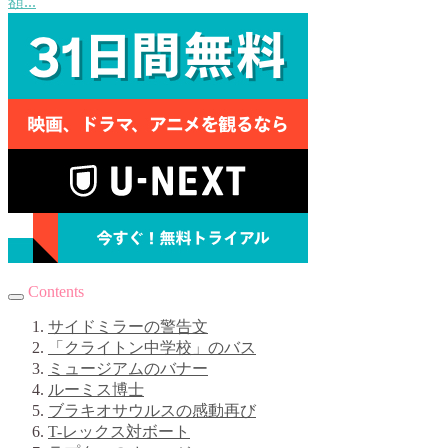
額...
Contents
サイドミラーの警告文
「クライトン中学校」のバス
ミュージアムのバナー
ルーミス博士
ブラキオサウルスの感動再び
T-レックス対ボート