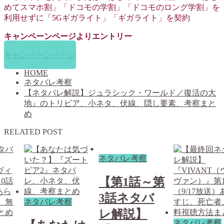
めてスマホ割」「ドコモの学割」「ドコモのロング学割」を
利用せずに「5Gギガライト」「ギガライト」を契約
キャンペーンページよりエントリー
キャンペーンページ
HOME
ネタバレ考察
【ネタバレ解説】ジュラシック・ワールド／復活の大
地』のトリビア、小ネタ、伏線、隠し要素、考察まと
め
RELATED POST
ネタバレ考察
【第1話～第
3話ネタバ
ネタバレ考察
レ解説】
ネタバレ考察