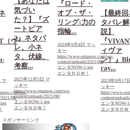
は
【あなた
『ロード・
気づい
オブ・ザ・
【最終回ネ
ズ
た？】『
リング:力の
タバレ解
ートピア
指輪...
説】
バ
2』ネタ
『VIVANT（ヴ
2024年9月4日
マッ
レ、小ネ
ィヴァ
キー
、
タ、伏線
https://www.entanow.com/wp-
ン）』Blu-
content/uploads/2021/08/
考察...
ray...
エンタNOW-1.jpg
エンタＮＯＷ！
日
マ
2025年12月5
2023年9月17日
マ
ッキー
ッキー
tanow.com/wp-
https://www.en
https://www.entanow.com/wp-
/2021/08/
content/uploads
content/uploads/2021/08/
jpg
エンタNOW-1.
エンタNOW-1.jpg
！
エンタＮＯＷ
エンタＮＯＷ！
スポンサーリンク