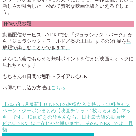
新しさが融合した、極めて贅沢な映画体験といえるでしょ
う。
旧作が見放題！
動画配信サービスU-NEXTでは『ジュラシック・パーク』か
ら『ジュラシック・ワールド／炎の王国』までの5作品を
見
放題で楽しむことができます。
さらに入会でもらえる無料ポイントを使えば映画もオトクに
見れちゃいます。
もちろん31日間の
無料トライアル
もOK！
お得な申し込み方法は
こちら
【2025年5月最新】U-NEXTのお得な入会特典・無料キャン
ペーン・クーポンまとめ【映画チケット1枚もらえる】
マッ
キーです。 映画好きの皆さんなら、日本最大級の動画サー
ビスU-NEXTはご存じかと思います。 そのU-NEXTでは、月
額...