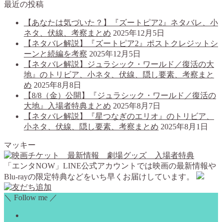
最近の投稿
【あなたは気づいた？】『ズートピア2』ネタバレ、小
ネタ、伏線、考察まとめ
2025年12月5日
【ネタバレ解説】『ズートピア2』ポストクレジットシ
ーンと続編を考察
2025年12月5日
【ネタバレ解説】ジュラシック・ワールド／復活の大
地』のトリビア、小ネタ、伏線、隠し要素、考察まと
め
2025年8月8日
【8/8（金）公開】『ジュラシック・ワールド／復活の
大地』入場者特典まとめ
2025年8月7日
【ネタバレ解説】『星つなぎのエリオ』のトリビア、
小ネタ、伏線、隠し要素、考察まとめ
2025年8月1日
マッキー
「エンタNOW」LINE公式アカウントでは映画の最新情報や
Blu-rayの限定特典などをいち早くお届けしています。
＼ Follow me ／