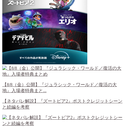
【8/8（金）公開】『ジュラシック・ワールド／復活の大
地』入場者特典まと...
【ネタバレ解説】『ズートピア2』ポストクレジットシーン
と続編を考察