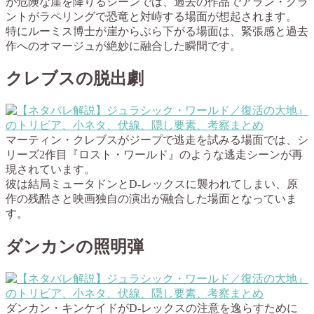
が危険な崖を降りるシーンでは、過去の作品でアラン・グラ
ントがラペリングで恐竜と対峙する場面が想起されます。
特にルーミス博士が崖からぶら下がる場面は、緊張感と過去
作へのオマージュが絶妙に融合した瞬間です。
クレブスの脱出劇
マーティン・クレブスがジープで逃走を試みる場面では、シ
リーズ2作目『ロスト・ワールド』のような逃走シーンが再
現されています。
彼は結局ミュータドンとD-レックスに襲われてしまい、原
作の残酷さと映画独自の演出が融合した場面となっていま
す。
ダンカンの照明弾
ダンカン・キンケイドがD-レックスの注意を逸らすために