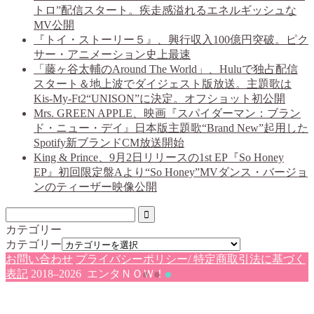
トロ”配信スタート。疾走感溢れるエネルギッシュな
MV公開
『トイ・ストーリー５』、興行収入100億円突破。ピク
サー・アニメーション史上最速
「藤ヶ谷太輔のAround The World」、Huluで独占配信
スタート＆地上波でダイジェスト版放送。主題歌は
Kis-My-Ft2“UNISON”に決定。オフショット初公開
Mrs. GREEN APPLE、映画『スパイダーマン：ブラン
ド・ニュー・デイ』日本版主題歌“Brand New”起用した
Spotify新ブランドCM放送開始
King & Prince、9月2日リリースの1st EP『So Honey
EP』初回限定盤Aより“So Honey”MVダンス・バージョ
ンのティーザー映像公開
カテゴリー
カテゴリー
お問い合わせ
プライバシーポリシー/ 特定商取引法に基づく
表記
2018–2026 エンタＮＯＷ！