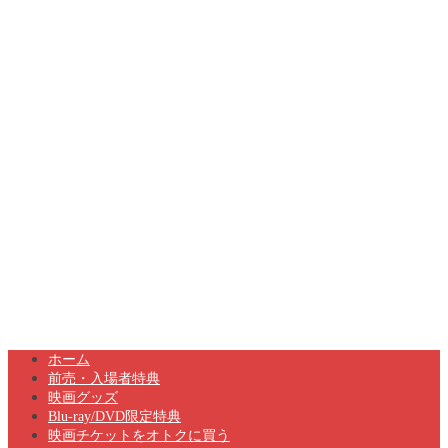
ホーム
前売・入場者特典
映画グッズ
Blu-ray/DVD限定特典
映画チケットをオトクに買う