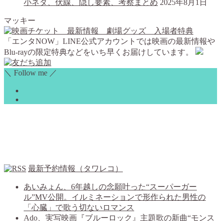
小ネタ、伏線、隠し要素、考察まとめ
2025年8月1日
マッキー
「エンタNOW」LINE公式アカウントでは映画の最新情報や
Blu-rayの限定特典などをいち早くお届けしています。
＼ Follow me ／
最新予約情報（タワレコ）
あいみょん、6年越しの念願叶った“スーパーガー
ル”MV公開。イルミネーションで形作られた男性の
「心臓」で歌う切ないロマンス
Ado、実写映画『ブルーロック』主題歌の新曲“モンス