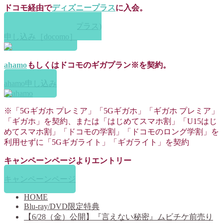
ドコモ経由で
ディズニープラス
に入会。
Disney+ (ディズニープラス)
申し込み［docomo］
ahamo
もしくはドコモのギガプラン※を契約。
ahamo申し込み
※「5Gギガホ プレミア」「5Gギガホ」「ギガホ プレミア」
「ギガホ」を契約、または「はじめてスマホ割」「U15はじ
めてスマホ割」「ドコモの学割」「ドコモのロング学割」を
利用せずに「5Gギガライト」「ギガライト」を契約
キャンペーンページよりエントリー
キャンペーンページ
HOME
Blu-ray/DVD限定特典
【6/28（金）公開】『言えない秘密』ムビチケ前売り