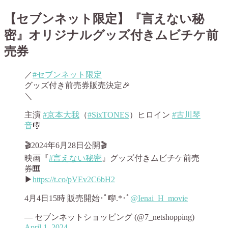
【セブンネット限定】『言えない秘
密』オリジナルグッズ付きムビチケ前
売券
／
#セブンネット限定
グッズ付き前売券販売決定🎉
＼
主演
#京本大我
（
#SixTONES
）ヒロイン
#古川琴
音
🎼
🎬2024年6月28日公開🎬
映画『
#言えない秘密
』グッズ付きムビチケ前売
券🎹
▶
https://t.co/pVEv2C6bH2
4月4日15時 販売開始･ﾟ🎼.*･ﾟ
@Ienai_H_movie
— セブンネットショッピング (@7_netshopping)
April 1, 2024