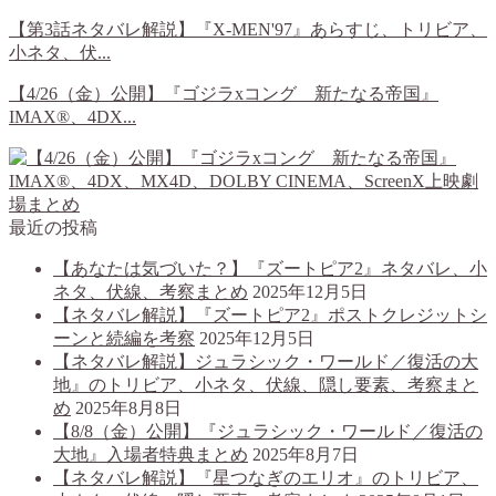
【第3話ネタバレ解説】『X-MEN'97』あらすじ、トリビア、
小ネタ、伏...
【4/26（金）公開】『ゴジラxコング 新たなる帝国』
IMAX®、4DX...
最近の投稿
【あなたは気づいた？】『ズートピア2』ネタバレ、小
ネタ、伏線、考察まとめ
2025年12月5日
【ネタバレ解説】『ズートピア2』ポストクレジットシ
ーンと続編を考察
2025年12月5日
【ネタバレ解説】ジュラシック・ワールド／復活の大
地』のトリビア、小ネタ、伏線、隠し要素、考察まと
め
2025年8月8日
【8/8（金）公開】『ジュラシック・ワールド／復活の
大地』入場者特典まとめ
2025年8月7日
【ネタバレ解説】『星つなぎのエリオ』のトリビア、