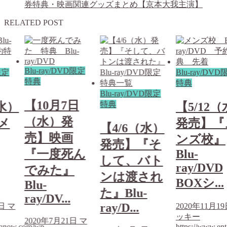
券特典・映画関連グッズまとめ【京本大我主演】
RELATED POST
Blu-ray/DVD限定
限定
Blu-ray/DV
特典
特典
Blu-ray/DVD限定
【10月7日
特典
（水）
【5/12
（水）発
メ
発売】『
【4/6（水）
売】映画
ンズ校』
発売】『そ
『一度死ん
Blu-
して、バト
ray/DVD
でみた』
ンは渡され
BOXシ...
Blu-
た』Blu-
ray/DV...
ray/D...
9日
マ
2020年11月1
ッキー
2020年7月21日
マ
tanow.com/wp-
https://www.en