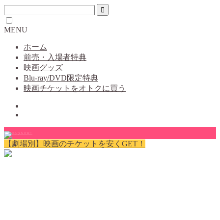
MENU
ホーム
前売・入場者特典
映画グッズ
Blu-ray/DVD限定特典
映画チケットをオトクに買う
【劇場別】映画のチケットを安くGET！