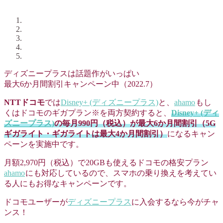
ディズニープラスは話題作がいっぱい
最大6か月間割引キャンペーン中（2022.7）
NTTドコモ
では
Disney+ (ディズニープラス)
と、
ahamo
もし
くはドコモのギガプラン※を両方契約すると、
Disney+ (ディ
ズニープラス)
の毎月990円（税込）が最大6か月間割引（5G
ギガライト・ギガライトは最大4か月間割引）
になるキャン
ペーンを実施中です。
月額2,970円（税込）で20GBも使えるドコモの格安プラン
ahamo
にも対応しているので、スマホの乗り換えを考えてい
る人にもお得なキャンペーンです。
ドコモユーザーが
ディズニープラス
に入会するなら今がチャ
ンス！