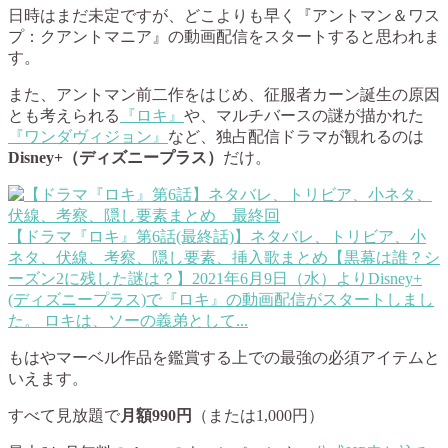
日時はまだ未定ですが、どこよりも早く『アントマン＆ワス
プ：クアントマニア』の動画配信をスタートすると思われま
す。
また、アントマン前二作をはじめ、征服者カーン誕生の原因
とも考えられる
『ロキ』
や、マルチバースの謎が描かれた
『ワンダヴィジョン』
など、独占配信ドラマが観れるのは
Disney+（ディズニープラス）
だけ。
【ドラマ『ロキ』第6話(最終話)】ネタバレ、トリビア、小
ネタ、伏線、考察、隠し要素、挿入歌まとめ【黒幕は誰？シ
ーズン2に残した謎は？】
2021年6月9日（水）よりDisney+
(ディズニープラス)で『ロキ』の動画配信がスタートしまし
た。 ロキは、ソーの義弟として...
もはやマーベル作品を鑑賞する上での最強の必須アイテムと
いえます。
すべて見放題で
月額990円
（または1,000円）