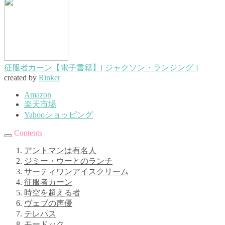
征服者カーン【電子書籍】[ ジャクソン・ランジング ]
created by
Rinker
Amazon
楽天市場
Yahooショッピング
Contents
アントマンは有名人
ジミー・ウーとのランチ
サーティワンアイスクリーム
征服者カーン
時空を超える者
ヴェブの声優
テレパス
モードック