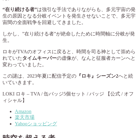
“在り続ける者”
は強引な手法でありながらも、多元宇宙の発
生の原因となる分岐イベントを発生させないことで、多元宇
宙間の全面戦争を回避してきました。
しかし、”在り続ける者”が絶命したために時間軸に分岐が発
生。
ロキがTVAのオフィスに戻ると、時間を司る神として崇めら
れていた
タイムキーパー
の虚像が、なんと征服者カーンへと
変わっていました。
この謎は、2023年夏に配信予定の
『ロキ』シーズン2
へと続
いていきます。
LOKI ロキ – TVA / 缶バッジ5個セット / バッジ 【公式 / オフ
ィシャル】
Amazon
楽天市場
Yahooショッピング