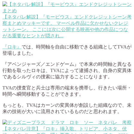
【ネタバレ解説】『モービウス』エンドクレジットシーン考
察まとめ
マッキーです。 マーベル作品に欠かせないクレジ
ットシーン。 ここには次に公開する映画や他の作品につな
がる重要なヒントが隠され...
『ロキ』
では、時間軸を自由に移動できる組織としてTVAが
登場しました。
『アベンジャーズ／エンドゲーム』で本来の時間軸と異なる
行動を取ったロキは、TVAによって逮捕され、自身の変異体
であるシルヴィの捜索に協力することになります。
TVAの捜査官と兵士は専用の端末を携帯し、行きたい場所・
時間へ瞬間移動することができます。
もっとも、TVAはカーンの変異体が創設した組織なので、未
来の技術が大いに流用されているものだと思われます。
【ネタバレ注意】『ロキ』挿入歌、トリビア、小ネタ、伏