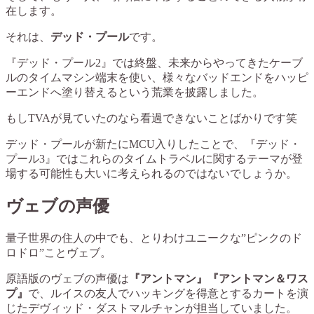
在します。
それは、
デッド・プール
です。
『デッド・プール2』では終盤、未来からやってきたケーブ
ルのタイムマシン端末を使い、様々なバッドエンドをハッピ
ーエンドへ塗り替えるという荒業を披露しました。
もしTVAが見ていたのなら看過できないことばかりです笑
デッド・プールが新たにMCU入りしたことで、『デッド・
プール3』ではこれらのタイムトラベルに関するテーマが登
場する可能性も大いに考えられるのではないでしょうか。
ヴェブの声優
量子世界の住人の中でも、とりわけユニークな”ピンクのド
ロドロ”ことヴェブ。
原語版のヴェブの声優は
『アントマン』『アントマン＆ワス
プ』
で、ルイスの友人でハッキングを得意とするカートを演
じたデヴィッド・ダストマルチャンが担当していました。