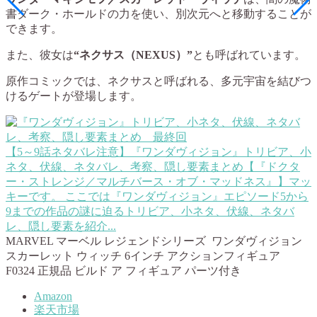
書ダーク・ホールドの力を使い、別次元へと移動することが
できます。
また、彼女は
“ネクサス（NEXUS）”
とも呼ばれています。
原作コミックでは、ネクサスと呼ばれる、多元宇宙を結びつ
けるゲートが登場します。
【5～9話ネタバレ注意】『ワンダヴィジョン』トリビア、小
ネタ、伏線、ネタバレ、考察、隠し要素まとめ【『ドクタ
ー・ストレンジ／マルチバース・オブ・マッドネス』】
マッ
キーです。 ここでは『ワンダヴィジョン』エピソード5から
9までの作品の謎に迫るトリビア、小ネタ、伏線、ネタバ
レ、隠し要素を紹介...
MARVEL マーベル レジェンドシリーズ ワンダヴィジョン
スカーレット ウィッチ 6インチ アクションフィギュア
F0324 正規品 ビルド ア フィギュア パーツ付き
Amazon
楽天市場