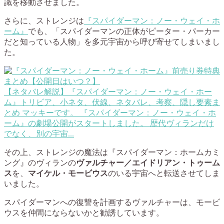
識を移動させました。
さらに、ストレンジは
『スパイダーマン：ノー・ウェイ・ホ
ーム』
でも、「スパイダーマンの正体がピーター・パーカー
だと知っている人物」を多元宇宙から呼び寄せてしまいまし
た。
【ネタバレ解説】『スパイダーマン：ノー・ウェイ・ホー
ム』トリビア、小ネタ、伏線、ネタバレ、考察、隠し要素ま
とめ
マッキーです。 『スパイダーマン：ノー・ウェイ・ホ
ーム』の劇場公開がスタートしました。 歴代ヴィランだけ
でなく、別の宇宙...
その上、ストレンジの魔法は『スパイダーマン：ホームカミ
ング』のヴィランの
ヴァルチャー／エイドリアン・トゥーム
ス
を、
マイケル・モービウス
のいる宇宙へと転送させてしま
いました。
スパイダーマンへの復讐を計画するヴァルチャーは、モービ
ウスを仲間にならないかと勧誘しています。