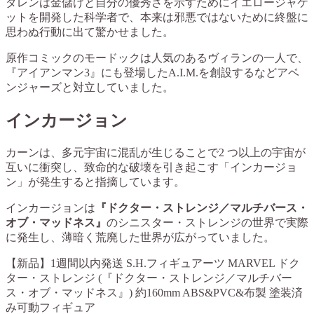
ダレンは金儲けと自分の優秀さを示すためにイエロージャケ
ットを開発した科学者で、本来は邪悪ではないために終盤に
思わぬ行動に出て驚かせました。
原作コミックのモードックは人気のあるヴィランの一人で、
『アイアンマン3』にも登場したA.I.M.を創設するなどアベ
ンジャーズと対立していました。
インカージョン
カーンは、多元宇宙に混乱が生じることで2 つ以上の宇宙が
互いに衝突し、致命的な破壊を引き起こす「インカージョ
ン」が発生すると指摘しています。
インカージョンは
『ドクター・ストレンジ／マルチバース・
オブ・マッドネス』
のシニスター・ストレンジの世界で実際
に発生し、薄暗く荒廃した世界が広がっていました。
【新品】1週間以内発送 S.H.フィギュアーツ MARVEL ドク
ター・ストレンジ (『ドクター・ストレンジ／マルチバー
ス・オブ・マッドネス』) 約160mm ABS&PVC&布製 塗装済
み可動フィギュア