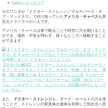
Yahooショッピング
そのワンダが『ドクター・ストレンジ／マルチバース・オ
ブ・マッドネス』で付け狙っていた
アメリカ・チャベス
も異
次元トラベラーの一人です。
アメリカ・チャベスは拳で殴ることで時空に穴を開けること
ができ、場所・宇宙を問わず、様々なところへ移動すること
ができます。
【ネタバレ解説】『ドクター・ストレンジ／マルチバース・
オブ・マッドネス』トリビア、小ネタ、伏線、ネタバレ、考
察、隠し要素まとめ【ドクター・ストレンジ2】
マッキーで
す。 『アベンジャーズ／エンドゲーム』以降、MCU（マー
ベル・シネマティック・ユニバース）の話題の中心になって
いた"マル...
また、
ドクター・ストレンジ
も、ダーク・ホールドの力を使
うことで、ストレンジの変異体の遺体を利用して別次元へ意