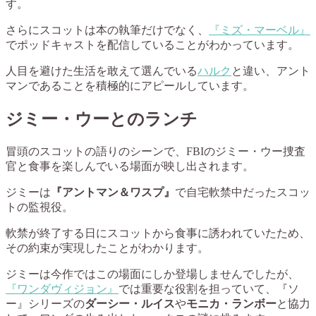
す。
さらにスコットは本の執筆だけでなく、
『ミズ・マーベル』
でポッドキャストを配信していることがわかっています。
人目を避けた生活を敢えて選んでいる
ハルク
と違い、アント
マンであることを積極的にアピールしています。
ジミー・ウーとのランチ
冒頭のスコットの語りのシーンで、FBIのジミー・ウー捜査
官と食事を楽しんでいる場面が映し出されます。
ジミーは
『アントマン＆ワスプ』
で自宅軟禁中だったスコッ
トの監視役。
軟禁が終了する日にスコットから食事に誘われていたため、
その約束が実現したことがわかります。
ジミーは今作ではこの場面にしか登場しませんでしたが、
『ワンダヴィジョン』
では重要な役割を担っていて、『ソ
ー』シリーズの
ダーシー・ルイス
や
モニカ・ランボー
と協力