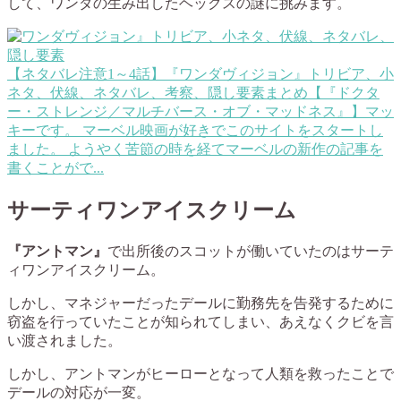
して、ワンダの生み出したヘックスの謎に挑みます。
【ネタバレ注意1～4話】『ワンダヴィジョン』トリビア、小
ネタ、伏線、ネタバレ、考察、隠し要素まとめ【『ドクタ
ー・ストレンジ／マルチバース・オブ・マッドネス』】
マッ
キーです。 マーベル映画が好きでこのサイトをスタートし
ました。 ようやく苦節の時を経てマーベルの新作の記事を
書くことがで...
サーティワンアイスクリーム
『アントマン』
で出所後のスコットが働いていたのはサーテ
ィワンアイスクリーム。
しかし、マネジャーだったデールに勤務先を告発するために
窃盗を行っていたことが知られてしまい、あえなくクビを言
い渡されました。
しかし、アントマンがヒーローとなって人類を救ったことで
デールの対応が一変。