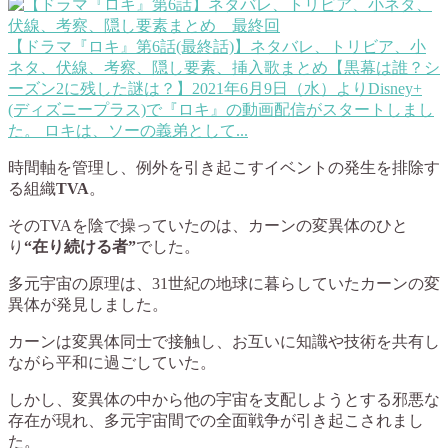
【ドラマ『ロキ』第6話(最終話)】ネタバレ、トリビア、小
ネタ、伏線、考察、隠し要素、挿入歌まとめ【黒幕は誰？シ
ーズン2に残した謎は？】
2021年6月9日（水）よりDisney+
(ディズニープラス)で『ロキ』の動画配信がスタートしまし
た。 ロキは、ソーの義弟として...
時間軸を管理し、例外を引き起こすイベントの発生を排除す
る組織
TVA
。
そのTVAを陰で操っていたのは、カーンの変異体のひと
り
“在り続ける者”
でした。
多元宇宙の原理は、31世紀の地球に暮らしていたカーンの変
異体が発見しました。
カーンは変異体同士で接触し、お互いに知識や技術を共有し
ながら平和に過ごしていた。
しかし、変異体の中から他の宇宙を支配しようとする邪悪な
存在が現れ、多元宇宙間での全面戦争が引き起こされまし
た。