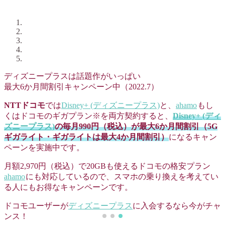
ディズニープラスは話題作がいっぱい
最大6か月間割引キャンペーン中（2022.7）
NTTドコモ
では
Disney+ (ディズニープラス)
と、
ahamo
もし
くはドコモのギガプラン※を両方契約すると、
Disney+ (ディ
ズニープラス)
の毎月990円（税込）が最大6か月間割引（5G
ギガライト・ギガライトは最大4か月間割引）
になるキャン
ペーンを実施中です。
月額2,970円（税込）で20GBも使えるドコモの格安プラン
ahamo
にも対応しているので、スマホの乗り換えを考えてい
る人にもお得なキャンペーンです。
ドコモユーザーが
ディズニープラス
に入会するなら今がチャ
ンス！