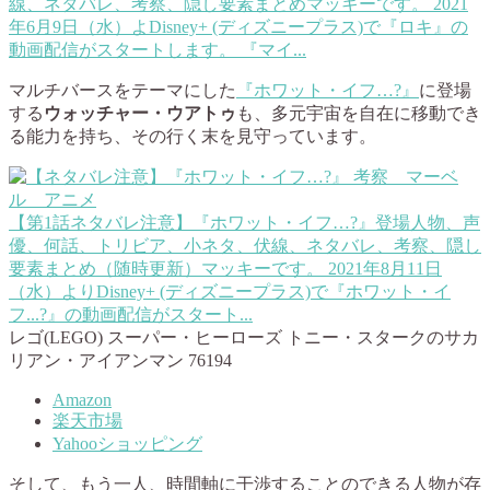
線、ネタバレ、考察、隠し要素まとめ
マッキーです。 2021
年6月9日（水）よDisney+ (ディズニープラス)で『ロキ』の
動画配信がスタートします。 『マイ...
マルチバースをテーマにした
『ホワット・イフ…?』
に登場
する
ウォッチャー・ウアトゥ
も、多元宇宙を自在に移動でき
る能力を持ち、その行く末を見守っています。
【第1話ネタバレ注意】『ホワット・イフ…?』登場人物、声
優、何話、トリビア、小ネタ、伏線、ネタバレ、考察、隠し
要素まとめ（随時更新）
マッキーです。 2021年8月11日
（水）よりDisney+ (ディズニープラス)で『ホワット・イ
フ...?』の動画配信がスタート...
レゴ(LEGO) スーパー・ヒーローズ トニー・スタークのサカ
リアン・アイアンマン 76194
Amazon
楽天市場
Yahooショッピング
そして、もう一人、時間軸に干渉することのできる人物が存