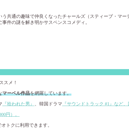
う共通の趣味で仲良くなったチャールズ（スティーブ・マー
亡事件の謎を解き明かサスペンスコメディ。
ススメ！
な
マーベル作品
を網羅しています。
マ
『拾われた男』
、韓国ドラマ
『サウンドトラック #1』
など、
000円）。
でオトクに利用できます。