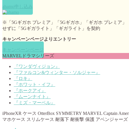
ahamo申し込み
※「5Gギガホ プレミア」「5Gギガホ」「ギガホ プレミ
せずに「5Gギガライト」「ギガライト」を契約
キャンペーンページよりエントリー
キャンペーンページ
MARVELドラマシリーズ
『ワンダヴィジョン』
『ファルコン&ウィンター・ソルジャー』
『ロキ』
『ホワット・イフ』
『ホークアイ』
『ムーンナイト』
『ミズ・マーベル』
iPhoneXR ケース OtterBox SYMMETRY MARVEL Captai
マホケース スリムケース 耐落下 耐衝撃 保護 アベンジャーズ Ave