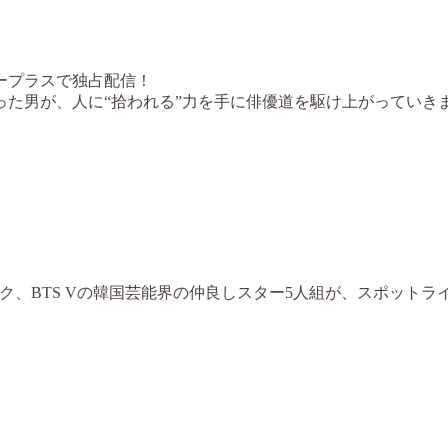
ニープラスで独占配信！
た男が、人に“拾われる”力を手に俳優道を駆け上がっていき
シク、BTS Vの韓国芸能界の仲良しスター5人組が、スポッ