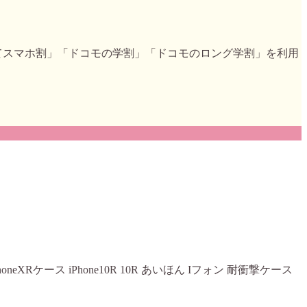
めてスマホ割」「ドコモの学割」「ドコモのロング学割」を利用
ド iphoneXRケース iPhone10R 10R あいほん Iフォン 耐衝撃ケース