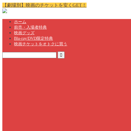
【劇場別】映画のチケットを安くGET！
ホーム
前売・入場者特典
映画グッズ
Blu-ray/DVD限定特典
映画チケットをオトクに買う