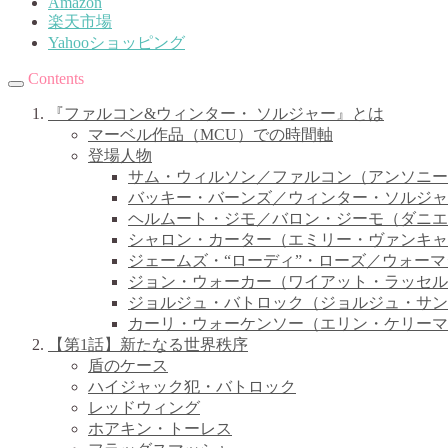
Amazon
楽天市場
Yahooショッピング
Contents
『ファルコン&ウィンター・ ソルジャー』とは
マーベル作品（MCU）での時間軸
登場人物
サム・ウィルソン／ファルコン（アンソニー
バッキー・バーンズ／ウィンター・ソルジャ
ヘルムート・ジモ／バロン・ジーモ（ダニエ
シャロン・カーター（エミリー・ヴァンキャ
ジェームズ・“ローディ”・ローズ／ウォー
ジョン・ウォーカー（ワイアット・ラッセル
ジョルジュ・バトロック（ジョルジュ・サン
カーリ・ウォーケンソー（エリン・ケリーマ
【第1話】新たなる世界秩序
盾のケース
ハイジャック犯・バトロック
レッドウィング
ホアキン・トーレス