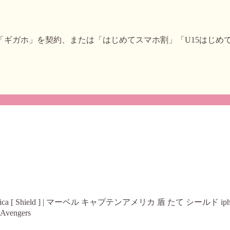
ア」「ギガホ」を契約、または「はじめてスマホ割」「U15はじ
n America [ Shield ] | マーベル キャプテンアメリカ 盾 たて シール
ngers