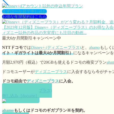
まずは一か月で申し込む
お得な年間契約はこちら
【2023年12月版】Disney+（ディズニープラス）のお得
ィズニー以外の作品の充実度にも注目の動画...
最大6か月間割引キャンペーン中
NTTドコモ
では
Disney+ (ディズニープラス)
と、
ahamo
もしく
イト・ギガライトは最大4か月間割引）
になるキャンペーンを
月額2,970円（税込）で20GBも使えるドコモの格安プラン
aha
ドコモユーザーが
ディズニープラス
に入会するなら今がチャ
ドコモ経由で
ディズニープラス
に入会。
Disney+ (ディズニープラス)
申し込み［docomo］
ahamo
もしくはドコモのギガプラン※を契約。