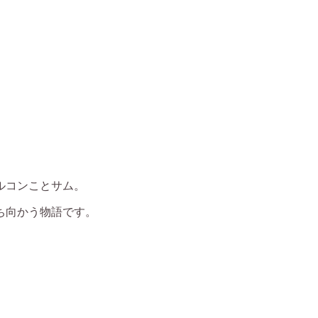
ルコンことサム。
ち向かう物語です。
。