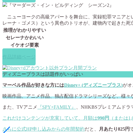
『マーダーズ・イン・ビルディング シーズン2』
ニューヨークの高級アパートを舞台に、実録犯罪マニアとい
レーナ・ゴメス）という異色のトリオが、建物内で起きた死
推理がわかりやすい
セレーナかわいい
イケオジ要素
作品詳細ページ
ディズニープラスは話題作がいっぱい
マーベル作品が好きな方には
Disney+ (ディズニープラス)
がオ
映画作品、アニメ作品、独占配信ドラマシリーズなど、様々
また、TVアニメ
『SPY×FAMILY』
、NHKBSプレミアムドラ
これだけコンテンツが充実していて、月額は
990円
（または1,
さらに
公式HP申し込みからの年間契約
だと、
月あたり825円