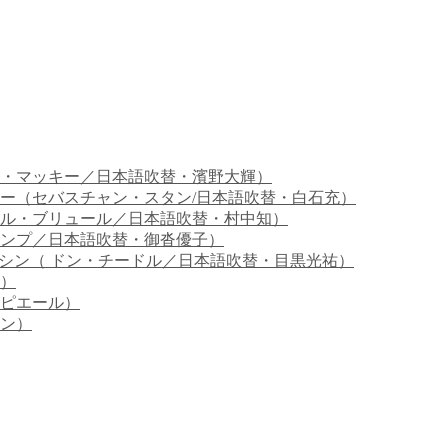
・マッキー／日本語吹替・濱野大輝）
ー（セバスチャン・スタン/日本語吹替・白石充）
ル・ブリュール／日本語吹替・村中知）
ンプ／日本語吹替・御沓優子）
マシン（ ドン・チードル／日本語吹替・目黒光祐）
）
ピエール）
ン）