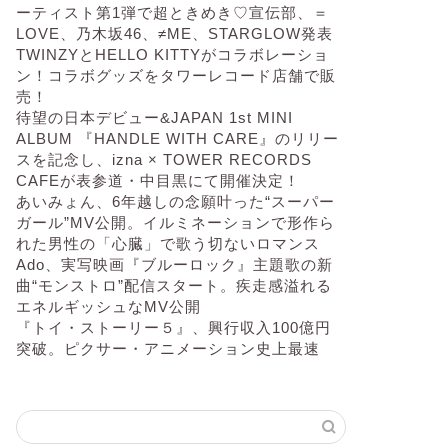
ーティスト第1弾で超ときめき♡宣伝部、＝
LOVE、乃木坂46、≠ME、STARGLOW発表
TWINZYとHELLO KITTYがコラボレーショ
ン！コラボグッズをタワーレコード店舗で販
売！
待望の日本デビュー&JAPAN 1st MINI
ALBUM 『HANDLE WITH CARE』のリリー
スを記念し、izna × TOWER RECORDS
CAFEが表参道・中目黒にて開催決定！
あいみょん、6年越しの念願叶った“スーパー
ガール”MV公開。イルミネーションで形作ら
れた男性の「心臓」で歌う切ないロマンス
Ado、実写映画『ブルーロック』主題歌の新
曲“モンストロ”配信スタート。疾走感溢れる
エネルギッシュなMV公開
『トイ・ストーリー５』、興行収入100億円
突破。ピクサー・アニメーション史上最速