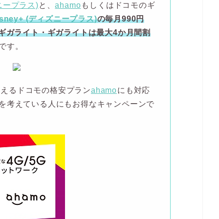
ズニープラス)
と、
ahamo
もしくはドコモのギ
isney+ (ディズニープラス)
の毎月990円
Gギガライト・ギガライトは最大4か月間割
です。
も使えるドコモの格安プラン
ahamo
にも対応
を考えている人にもお得なキャンペーンで