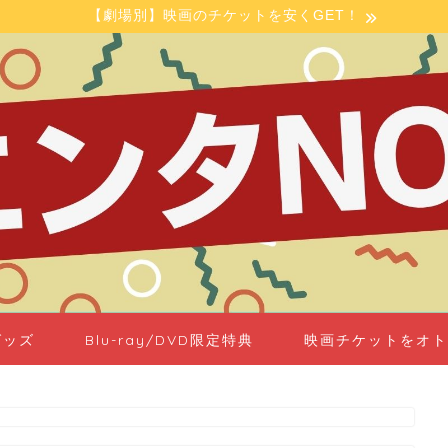
【劇場別】映画のチケットを安くGET！
グッズ
Blu-ray/DVD限定特典
映画チケットをオト