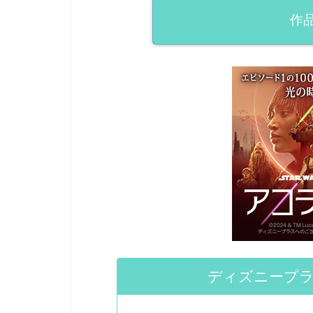
作
ディズニープ