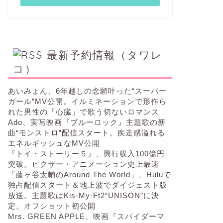
最新予約情報（タワレ
コ）
あいみょん、6年越しの念願叶った“スーパー
ガール”MV公開。イルミネーションで形作ら
れた男性の「心臓」で歌う切ないロマンス
Ado、実写映画『ブルーロック』主題歌の新
曲“モンストロ”配信スタート。疾走感溢れる
エネルギッシュなMV公開
『トイ・ストーリー５』、興行収入100億円
突破。ピクサー・アニメーション史上最速
「藤ヶ谷太輔のAround The World」、Huluで
独占配信スタート＆地上波でダイジェスト版
放送。主題歌はKis-My-Ft2“UNISON”に決
定。オフショット初公開
Mrs. GREEN APPLE、映画『スパイダーマ