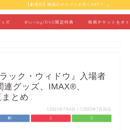
【劇場別】映画のチケットを安くGET！
グッズ
Blu-ray/DVD限定特典
映画チケットをオト
ブラック・ウィドウ』入場者
連グッズ、IMAX®、
覧まとめ
2021年7月6日
/
2022年7月26日