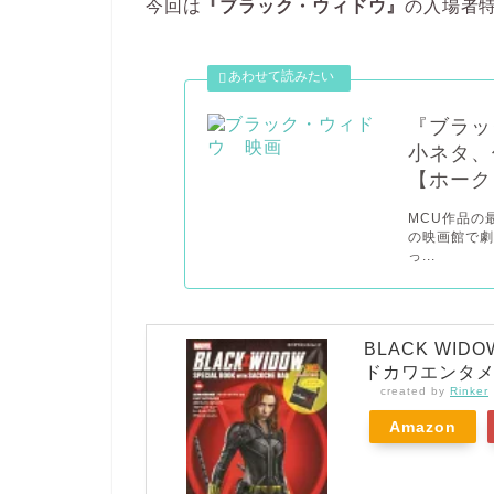
今回は
『ブラック・ウィドウ』
の入場者
『ブラッ
小ネタ、
【ホーク
MCU作品の
の映画館で劇
っ...
BLACK WIDO
ドカワエンタ
created by
Rinker
Amazon