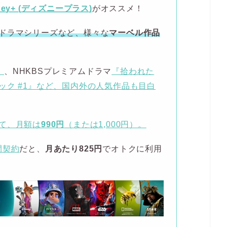
ney+ (ディズニープラス)
がオススメ！
ドラマシリーズなど、様々な
マーベル作品
』
、NHKBSプレミアムドラマ
『拾われた
ク #1』
など、国内外の人気作品も目白
て、月額は
990円
（または1,000円）。
間契約
だと、
月あたり825円
でオトクに利用