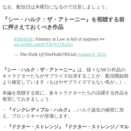
なお、
配信日は木曜日
になるので注意しましょう。
『シー・ハルク：ザ・アトーニー』を視聴する前
に押さえておくべき作品
#SheHulk
: Attorney at Law is full of surprises 👀
pic.twitter.com/b7OQYOXuXo
— She-Hulk (@SheHulkOfficial)
August 6, 2022
『シー・ハルク：ザ・アトーニー』
は、様々なMCU作品の
キャラクターたちがサプライズ出演することが、配信開始前
より確定しています（もはやサプライズでもない気が…）。
本編を視聴する前に、各キャラクターたちの活躍する作品を
復習しておきましょう。
・
『インクレディブル・ハルク』
…ハルク誕生の秘密に加
え、ブロンスキーが登場します。
・
『ドクター・ストレンジ』『ドクター・ストレンジ／マル