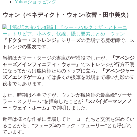
Yahooショッピング
ウォン（ベネディクト・ウォン/吹替・田中美央）
『ドクター・ストレンジ』
シリーズの登場する魔術師で、ス
トレンジの盟友です。
当初はカマー・タージの書庫の守護役でしたが、
『アベンジ
ャーズ／インフィニティ・ウォー』
でストレンジが行方不明
になってからは魔術師たちのトップに立ち、
『アベンジャー
ズ／エンドゲーム』
では多くの援軍を戦場まで導いた影の立
役者でもあります。
また、時期は不明ですが、ウォンが魔術師の最高峰”ソーサ
ラー・スプリーム”を拝命したことが
『スパイダーマン／ノ
ー・ウェイ・ホーム』
で判明しました。
近年は様々な作品に登場してヒーローたちと交流を深めてい
ることから、”フェーズ4のニック・フューリー”とも呼ばれ
ています。