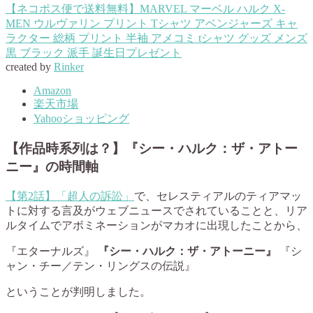
【ネコポス便で送料無料】MARVEL マーベル ハルク X-
MEN ウルヴァリン プリント Tシャツ アベンジャーズ キャ
ラクター 総柄 プリント 半袖 アメコミ tシャツ グッズ メンズ
黒 ブラック 派手 誕生日プレゼント
created by
Rinker
Amazon
楽天市場
Yahooショッピング
【作品時系列は？】『シー・ハルク：ザ・アトー
ニー』の時間軸
【第2話】「超人の訴訟」
で、セレスティアルのティアマッ
トに対する言及がウェブニュースでされていることと、リア
ルタイムでアボミネーションがマカオに出現したことから、
『エターナルズ』
『シー・ハルク：ザ・アトーニー』
『シ
ャン・チー／テン・リングスの伝説』
ということが判明しました。