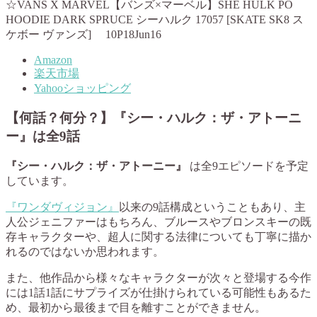
☆VANS X MARVEL【バンズ×マーベル】SHE HULK PO
HOODIE DARK SPRUCE シーハルク 17057 [SKATE SK8 ス
ケボー ヴァンズ] 10P18Jun16
Amazon
楽天市場
Yahooショッピング
【何話？何分？】『シー・ハルク：ザ・アトーニ
ー』は全9話
『シー・ハルク：ザ・アトーニー』
は全9エピソードを予定
しています。
『ワンダヴィジョン』
以来の9話構成ということもあり、主
人公ジェニファーはもちろん、ブルースやブロンスキーの既
存キャラクターや、超人に関する法律についても丁寧に描か
れるのではないか思われます。
また、他作品から様々なキャラクターが次々と登場する今作
には1話1話にサプライズが仕掛けられている可能性もあるた
め、最初から最後まで目を離すことができません。