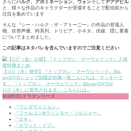
さらに
ハルク、アボミネーション、ウォン
そして
デアデビル
と、様々な作品のキャラクターが登場することで配信前から
注目を集めています
そんな『シー・ハルク：ザ・アトーニー』の作品の登場人
物、吹替声優、時系列、トリビア、小ネタ、伏線、隠し要素
についてまとめました。
この記事はネタバレを含んでいますのでご注意ください
【11/2（水）発売】『トップガン マーヴェリック』Blu-
ray/DVDショップ別限定特典一覧
こんにちは、マッキーで
す。 『トップガン マーヴェリック』Blu-ray/DVDが
11/2（水）に発売されます。 こちらには...
MARVELドラマシリーズ
『ワンダヴィジョン』
『ファルコン&ウィンター・ソルジャー』
『ロキ』
『ホワット・イフ』