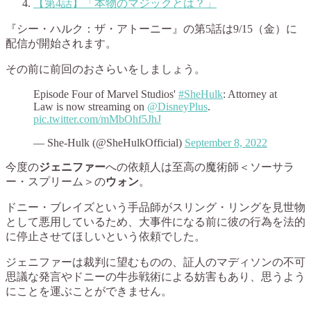
【第4話】「本物のマジックとは？」
『シー・ハルク：ザ・アトーニー』の第5話は9/15（金）に
配信が開始されます。
その前に前回のおさらいをしましょう。
Episode Four of Marvel Studios'
#SheHulk
: Attorney at
Law is now streaming on
@DisneyPlus
.
pic.twitter.com/mMbOhf5JhJ
— She-Hulk (@SheHulkOfficial)
September 8, 2022
今度の
ジェニファー
への依頼人は至高の魔術師＜ソーサラ
ー・スプリーム＞の
ウォン
。
ドニー・ブレイズという手品師がスリング・リングを見世物
として悪用しているため、大事件になる前に彼の行為を法的
に停止させてほしいという依頼でした。
ジェニファーは裁判に望むものの、証人のマディソンの不可
思議な発言やドニーの牛歩戦術による妨害もあり、思うよう
にことを運ぶことができません。