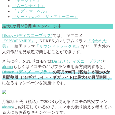
『ホークアイ』
『ムーンナイト』
『ミズ・マーベル』
『シー・ハルク：ザ・アトーニー』
最大6か月間割引キャンペーン中
Disney+ (ディズニープラス)
では、TVアニメ
『SPY×FAMILY』
、NHKBSプレミアムドラマ
『拾われた
男』
、韓国ドラマ
『サウンドトラック #1』
など、国内外の
人気作品を見放題で楽しむことができます。
さらに今、
NTTドコモ
では
Disney+ (ディズニープラス)
と、
ahamo
もしくはドコモのギガプラン※を両方契約すると、
Disney+ (ディズニープラス)
の毎月990円（税込）が最大6か
月間割引（5Gギガライト・ギガライトは最大4か月間割引）
になるキャンペーンを実施中です。
月額2,970円（税込）で20GBも使えるドコモの格安プラン
ahamo
にも対応しているので、スマホの乗り換えを考えてい
る人にもお得なキャンペーンです。