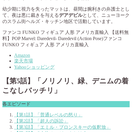
幼少期に視力を失ったマットは、昼間は腕利きの弁護士とし
て、夜は悪に裁きを与える
デアデビル
として、ニューヨーク
のスラム街ヘルズ・キッチン地区で活動しています。
ファンコ FUNKO フィギュア 人形 アメリカ直輸入 【送料無
料】POP Marvel: Daredevil- Daredevil (Action Pose)ファンコ
FUNKO フィギュア 人形 アメリカ直輸入
Amazon
楽天市場
Yahooショッピング
【第5話】「ノリノリ、緑、デニムの着
こなしバッチリ」
各エピソード
【第1話】「普通レベルの怒り」
【第2話】「超人の訴訟」
【第3話】「エミル・ブロンスキーの仮釈放」