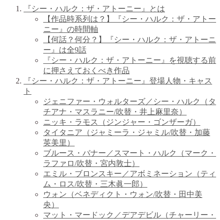
『シー・ハルク：ザ・アトーニー』とは
【作品時系列は？】『シー・ハルク：ザ・アトー
ニー』の時間軸
【何話？何分？】『シー・ハルク：ザ・アトーニ
ー』は全9話
『シー・ハルク：ザ・アトーニー』を視聴する前
に押さえておくべき作品
『シー・ハルク：ザ・アトーニー』登場人物・キャス
ト
ジェニファー・ウォルターズ／シー・ハルク（タ
チアナ・マスラニー/吹替・井上麻里奈）
ニッキ・ラモス（ジンジャー・ゴンザーガ）
タイタニア（ジャミーラ・ジャミル/吹替・加藤
英美里）
ブルース・バナー／スマート・ハルク（マーク・
ラファロ/吹替・宮内敦士）
エミル・ブロンスキー／アボミネーション（ティ
ム・ロス/吹替・三木眞一郎）
ウォン（ベネディクト・ウォン/吹替・田中美
央）
マット・マードック／デアデビル（チャーリー・