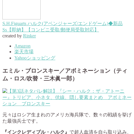
S.H.Figuarts ハルク(アベンジャーズ/エンドゲーム)◆新品
Ss【即納】【コンビニ受取/郵便局受取対応】
created by
Rinker
Amazon
楽天市場
Yahooショッピング
エミル・ブロンスキー／アボミネーション（ティ
ム・ロス/吹替・三木眞一郎）
元々はロシア生まれのアメリカ海兵隊で、数々の戦績を挙げ
た最強兵士です。
『インクレディブル・ハルク』
で超人血清を自ら取り込み、