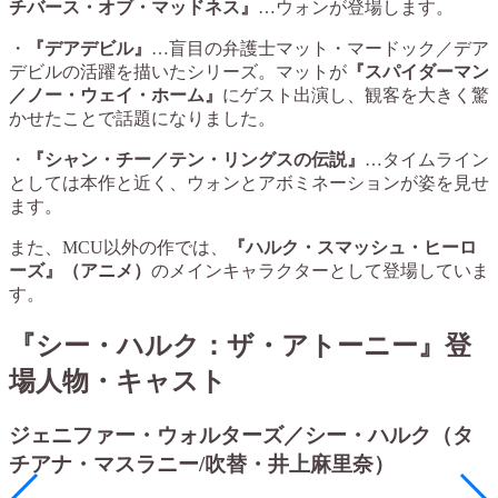
チバース・オブ・マッドネス』
…ウォンが登場します。
・
『デアデビル』
…盲目の弁護士マット・マードック／デア
デビルの活躍を描いたシリーズ。マットが
『スパイダーマン
／ノー・ウェイ・ホーム』
にゲスト出演し、観客を大きく驚
かせたことで話題になりました。
・
『シャン・チー／テン・リングスの伝説』
…タイムライン
としては本作と近く、ウォンとアボミネーションが姿を見せ
ます。
また、MCU以外の作では、
『ハルク・スマッシュ・ヒーロ
ーズ』（アニメ）
のメインキャラクターとして登場していま
す。
『シー・ハルク：ザ・アトーニー』登
場人物・キャスト
ジェニファー・ウォルターズ／シー・ハルク（タ
チアナ・マスラニー/吹替・井上麻里奈）