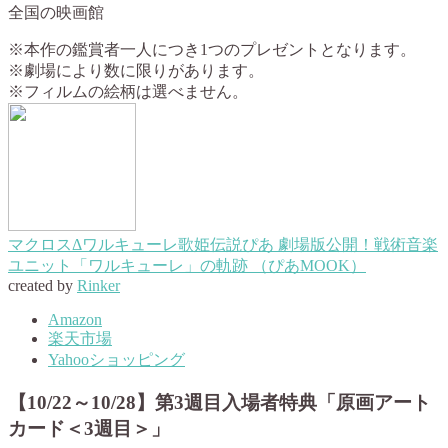
全国の映画館
※本作の鑑賞者一人につき1つのプレゼントとなります。
※劇場により数に限りがあります。
※フィルムの絵柄は選べません。
マクロスΔワルキューレ歌姫伝説ぴあ 劇場版公開！戦術音楽
ユニット「ワルキューレ」の軌跡 （ぴあMOOK）
created by
Rinker
Amazon
楽天市場
Yahooショッピング
【10/22～10/28】第3週目入場者特典「原画アート
カード＜3週目＞」