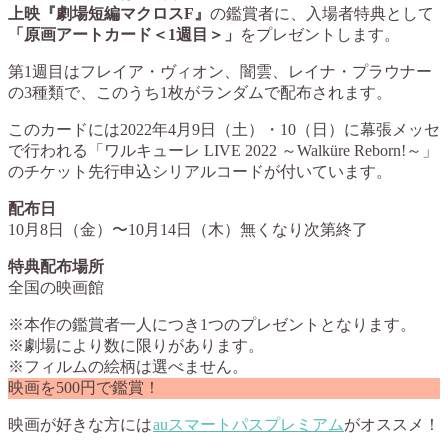
上映『劇場短編マクロスF』
の鑑賞者に、入場者特典として
「原画アートカード＜1週目＞」
をプレゼントします。
第1週目はフレイア・ヴィオン、闇雲、レイナ・プラウナー
の3種類で、このうち1枚がランダムで配布されます。
このカードには2022年4月9日（土）・10（日）に幕張メッセ
で行われる「ワルキューレ LIVE 2022 ～Walküre Reborn!～」
のチケット先行申込シリアルコードが付いています。
配布日
10月8日（金）〜10月14日（木）無くなり次第終了
特典配布場所
全国の映画館
※本作の鑑賞者一人につき1つのプレゼントとなります。
※劇場により数に限りがあります。
※フィルムの絵柄は選べません。
映画を500円で鑑賞！
映画が好きな方には
auスマートパスプレミアム
がオススメ！