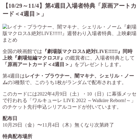
【10/29～11/4】第4週目入場者特典「原画アートカ
ード＜4週目＞」
全国の映画館では
『劇場版マクロスΔ 絶対LIVE!!!!!!』同時
上映『劇場短編マクロスF』
の鑑賞者に、入場者特典として
「原画アートカード＜4週目＞」
をプレゼントします。
第4週目は
レイナ・プラウナー、闇マキナ、シェリル・ノー
ム
の3種類で、このうち1枚がランダムで配布されます。
このカードには2022年4月9日（土）・10（日）に幕張メッセ
で行われる「ワルキューレ LIVE 2022 ～Walküre Reborn!～」
のチケット先行申込シリアルコードが付いています。
配布日
10月29日（金）〜11月4日（木）無くなり次第終了
特典配布場所