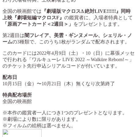
全国の映画館では
『劇場版マクロスΔ 絶対LIVE!!!!!!』同時
上映『劇場短編マクロスF』
の鑑賞者に、入場者特典として
「原画アートカード＜2週目＞」
をプレゼントします。
第2週目は
闇フレイア、美雲・ギンヌメール、シェリル・ノ
ーム
の3種類で、このうち1枚がランダムで配布されます。
このカードには2022年4月9日（土）・10（日）に幕張メッセ
で行われる「ワルキューレ LIVE 2022 ～Walküre Reborn!～」
のチケット先行申込シリアルコードが付いています。
配布日
10月15日（金）〜10月21日（木）無くなり次第終了
特典配布場所
全国の映画館
※本作の鑑賞者一人につき1つのプレゼントとなります。
※劇場により数に限りがあります。
※フィルムの絵柄は選べません。