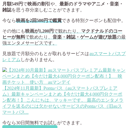
月額549円
で
映画の割引
や、
最新のドラマやアニメ・音楽・
雑誌
を思う存分楽しむことができます。
今なら
映画を2回500円で鑑賞
できる特別クーポンも配信中。
その他にも
映画が1,200円
で観れたり、
マクドナルドのコー
ヒーが無料
で飲めたり、
音楽・雑誌・ゲームが遊び放題
の最
強エンタメサービスです。
見放題で月額分のもとが取れるサービスは
auスマートパスプ
レミアム
しかありません。
【2024年11月最新】Pontaパス（auスマートパスプレミア
ム）最新キャンペーンまとめ【今だけ最大4,000円分クーポ
ン配布！】
こんにちは、マッキーです。 最高のエンタメラ
イフを送るのには欠かせないサービスのPontaパス（旧auス
マートパス...
今なら
30日間無料
でお試しができます。