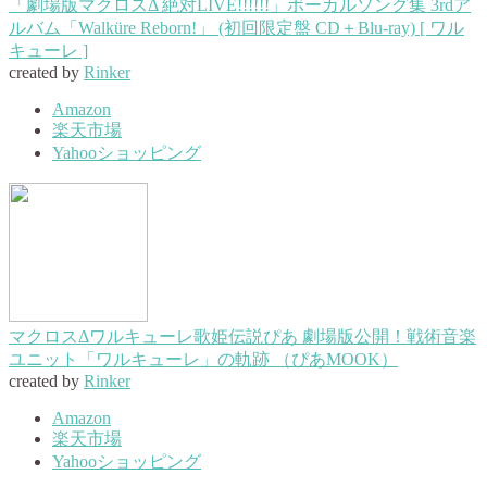
「劇場版マクロスΔ 絶対LIVE!!!!!!」ボーカルソング集 3rdア
ルバム「Walküre Reborn!」 (初回限定盤 CD＋Blu-ray) [ ワル
キューレ ]
created by
Rinker
Amazon
楽天市場
Yahooショッピング
マクロスΔワルキューレ歌姫伝説ぴあ 劇場版公開！戦術音楽
ユニット「ワルキューレ」の軌跡 （ぴあMOOK）
created by
Rinker
Amazon
楽天市場
Yahooショッピング