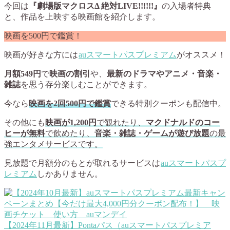
今回は
『劇場版マクロスΔ 絶対LIVE!!!!!!』
の入場者特典
と、作品を上映する映画館を紹介します。
映画を500円で鑑賞！
映画が好きな方には
auスマートパスプレミアム
がオススメ！
月額549円
で
映画の割引
や、
最新のドラマやアニメ・音楽・
雑誌
を思う存分楽しむことができます。
今なら
映画を2回500円で鑑賞
できる特別クーポンも配信中。
その他にも
映画が1,200円
で観れたり、
マクドナルドのコー
ヒーが無料
で飲めたり、
音楽・雑誌・ゲームが遊び放題
の最
強エンタメサービスです。
見放題で月額分のもとが取れるサービスは
auスマートパスプ
レミアム
しかありません。
【2024年11月最新】Pontaパス（auスマートパスプレミア