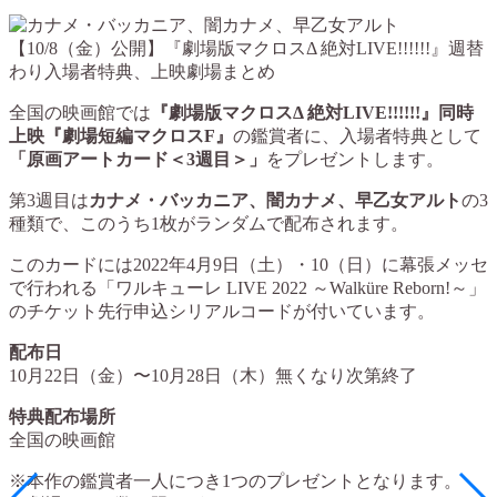
全国の映画館では
『劇場版マクロスΔ 絶対LIVE!!!!!!』同時
上映『劇場短編マクロスF』
の鑑賞者に、入場者特典として
「原画アートカード＜3週目＞」
をプレゼントします。
第3週目は
カナメ・バッカニア、闇カナメ、早乙女アルト
の3
種類で、このうち1枚がランダムで配布されます。
このカードには2022年4月9日（土）・10（日）に幕張メッセ
で行われる「ワルキューレ LIVE 2022 ～Walküre Reborn!～」
のチケット先行申込シリアルコードが付いています。
配布日
10月22日（金）〜10月28日（木）無くなり次第終了
特典配布場所
全国の映画館
※本作の鑑賞者一人につき1つのプレゼントとなります。