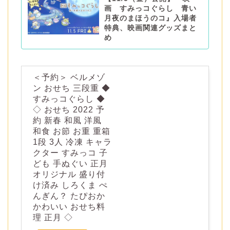
画 すみっコぐらし 青い
月夜のまほうのコ』入場者
特典、映画関連グッズまと
め
＜予約＞ ベルメゾ
ン おせち 三段重 ◆
すみっコぐらし ◆
◇ おせち 2022 予
約 新春 和風 洋風
和食 お節 お重 重箱
1段 3人 冷凍 キャラ
クター すみっコ 子
ども 手ぬぐい 正月
オリジナル 盛り付
け済み しろくま ぺ
んぎん？ たぴおか
かわいい おせち料
理 正月 ◇