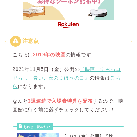
こちらは
2019年の映画
の情報です。
2021年11月5日（金）公開の
『映画 すみっコ
ぐらし 青い月夜のまほうのコ』
の情報は
こち
ら
になります。
なんと
3週連続で入場者特典を配布
するので、映
画館に行く前に必ずチェックしてください！
【11/5（金）公開】『映