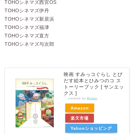
TOHOシネマズ西宮OS
TOHOシネマズ伊丹
TOHOシネマズ新居浜
TOHOシネマズ福津
TOHOシネマズ直方
TOHOシネマズ与次郎
映画 すみっコぐらし とび
だす絵本とひみつのコ ス
トーリーブック [ サンエッ
クス ]
created by
Rinker
Amazon
楽天市場
Yahooショッピング