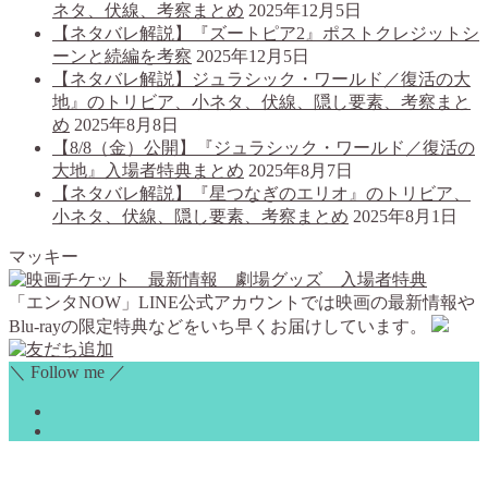
ネタ、伏線、考察まとめ
2025年12月5日
【ネタバレ解説】『ズートピア2』ポストクレジットシ
ーンと続編を考察
2025年12月5日
【ネタバレ解説】ジュラシック・ワールド／復活の大
地』のトリビア、小ネタ、伏線、隠し要素、考察まと
め
2025年8月8日
【8/8（金）公開】『ジュラシック・ワールド／復活の
大地』入場者特典まとめ
2025年8月7日
【ネタバレ解説】『星つなぎのエリオ』のトリビア、
小ネタ、伏線、隠し要素、考察まとめ
2025年8月1日
マッキー
「エンタNOW」LINE公式アカウントでは映画の最新情報や
Blu-rayの限定特典などをいち早くお届けしています。
＼ Follow me ／