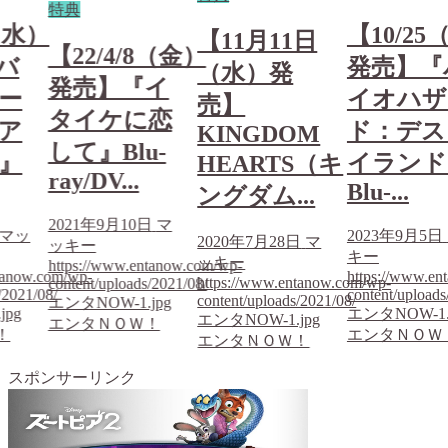
特典
（水）
【10/25
【11月11日
【22/4/8（金）
バ
発売】『
（水）発
発売】『イ
ー
イオハザ
売】
タイケに恋
ア
ド：デス
KINGDOM
して』Blu-
』
イランド
HEARTS（キ
ray/DV...
Blu-...
ングダム...
2021年9月10日
マ
マッ
2023年9月5日
2020年7月28日
マ
ッキー
キー
ッキー
https://www.entanow.com/wp-
tanow.com/wp-
https://www.en
https://www.entanow.com/wp-
content/uploads/2021/08/
/2021/08/
content/uploads
content/uploads/2021/08/
エンタNOW-1.jpg
jpg
エンタNOW-1.
エンタNOW-1.jpg
エンタＮＯＷ！
！
エンタＮＯＷ
エンタＮＯＷ！
スポンサーリンク