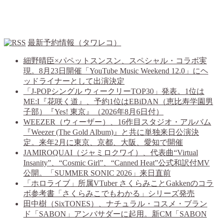
最新予約情報（タワレコ）
細野晴臣×パペットスンスン、スペシャル・コラボ実
現。8月23日開催「YouTube Music Weekend 12.0」にヘ
ッドライナーとして出演決定
「J-POPシングル ウィークリーTOP30」発表。1位は
ME:I『花咲く道』、予約1位はEBiDAN（恵比寿学園男
子部）『Yes! 東京』（2026年8月6日付）
WEEZER（ウィーザー）、16作目スタジオ・アルバム
『Weezer (The Gold Album)』と共に単独来日公演決
定。来年2月に東京、京都、大阪、愛知で開催
JAMIROQUAI（ジャミロクワイ）、代表曲“Virtual
Insanity”、“Cosmic Girl”、“Canned Heat”公式和訳付MV
公開。「SUMMER SONIC 2026」来日直前
「ホロライブ」所属VTuber さくらみことGakkenのコラ
ボ参考書「さくらみこでもわかる」シリーズ発売
田中樹（SixTONES）、ナチュラル・コスメ・ブラン
ド「SABON」アンバサダーに起用。新CM「SABON