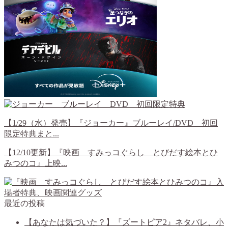
【1/29（水）発売】『ジョーカー』ブルーレイ/DVD 初回
限定特典まと...
【12/10更新】『映画 すみっコぐらし とびだす絵本とひ
みつのコ』上映...
最近の投稿
【あなたは気づいた？】『ズートピア2』ネタバレ、小