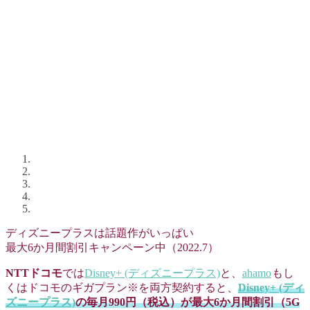
ディズニープラスは話題作がいっぱい
最大6か月間割引キャンペーン中（2022.7）
NTTドコモ
では
Disney+ (ディズニープラス)
と、
ahamo
もし
くはドコモのギガプラン※を両方契約すると、
Disney+ (ディ
ズニープラス)
の毎月990円（税込）が最大6か月間割引（5G