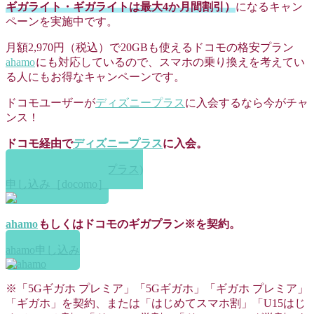
ギガライト・ギガライトは最大4か月間割引）
になるキャン
ペーンを実施中です。
月額2,970円（税込）で20GBも使えるドコモの格安プラン
ahamo
にも対応しているので、スマホの乗り換えを考えてい
る人にもお得なキャンペーンです。
ドコモユーザーが
ディズニープラス
に入会するなら今がチャ
ンス！
ドコモ経由で
ディズニープラス
に入会。
Disney+ (ディズニープラス)
申し込み［docomo］
ahamo
もしくはドコモのギガプラン※を契約。
ahamo申し込み
※「5Gギガホ プレミア」「5Gギガホ」「ギガホ プレミア」
「ギガホ」を契約、または「はじめてスマホ割」「U15はじ