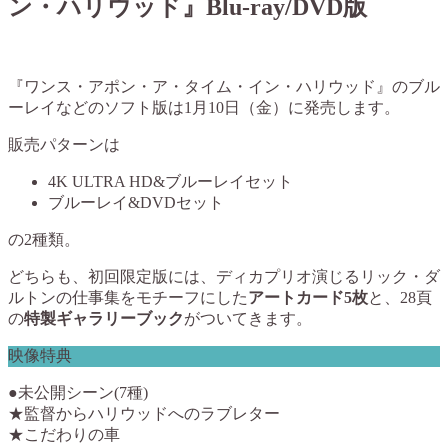
ン・ハリウッド』Blu-ray/DVD版
『ワンス・アポン・ア・タイム・イン・ハリウッド』のブル
ーレイなどのソフト版は
1月10日（金）
に発売します。
販売パターンは
4K ULTRA HD&ブルーレイセット
ブルーレイ&DVDセット
の2種類。
どちらも、初回限定版には、ディカプリオ演じるリック・ダ
ルトンの仕事集をモチーフにした
アートカード5枚
と、28頁
の
特製ギャラリーブック
がついてきます。
映像特典
●未公開シーン(7種)
★監督からハリウッドへのラブレター
★こだわりの車