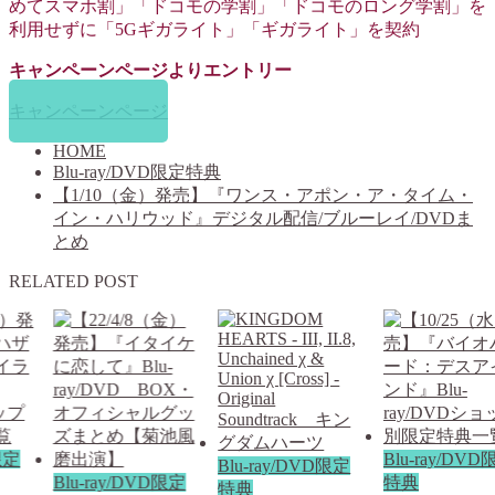
めてスマホ割」「ドコモの学割」「ドコモのロング学割」を
利用せずに「5Gギガライト」「ギガライト」を契約
キャンペーンページよりエントリー
キャンペーンページ
HOME
Blu-ray/DVD限定特典
【1/10（金）発売】『ワンス・アポン・ア・タイム・
イン・ハリウッド』デジタル配信/ブルーレイ/DVDま
とめ
RELATED POST
限定
Blu-ray/DV
Blu-ray/DVD限定
Blu-ray/DVD限定
特典
特典