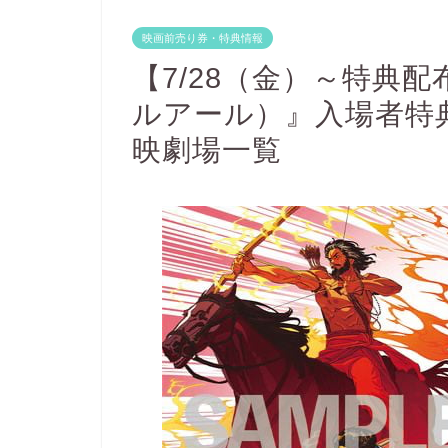
映画前売り券・特典情報
【7/28（金）～特典
ルアール）』入場者特典、I
映劇場一覧