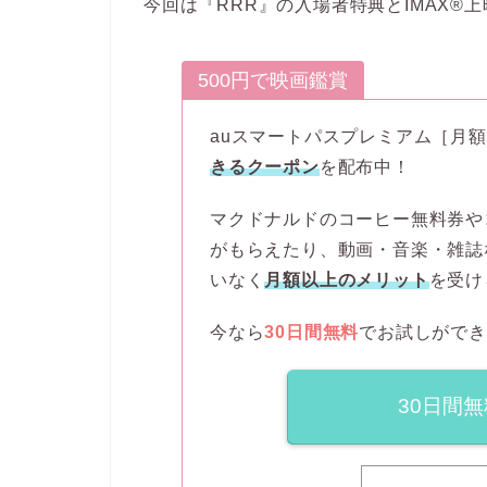
今回は『RRR』の入場者特典とIMAX
500円で映画鑑賞
auスマートパスプレミアム［月額
きるクーポン
を配布中！
マクドナルドのコーヒー無料券や
がもらえたり、動画・音楽・雑誌
いなく
月額以上のメリット
を受け
今なら
30日間無料
でお試しができ
30日間