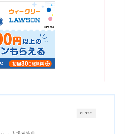
CLOSE
ル）』入場者特典