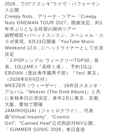
2026」での“クスシキ”ライヴ・パフォーマン
ス公開
Creepy Nuts、アリーナ・ツアー「Creepy
Nuts ONEMAN TOUR 2027」開催決定。約1
年半ぶりとなる待望の国内ツアー
細野晴臣×パペットスンスン、スペシャル・コ
ラボ実現。8月23日開催「YouTube Music
Weekend 12.0」にヘッドライナーとして出演
決定
「J-POPシングル ウィークリーTOP30」発
表。1位はME:I『花咲く道』、予約1位は
EBiDAN（恵比寿学園男子部）『Yes! 東京』
（2026年8月6日付）
WEEZER（ウィーザー）、16作目スタジオ・
アルバム『Weezer (The Gold Album)』と共
に単独来日公演決定。来年2月に東京、京都、
大阪、愛知で開催
JAMIROQUAI（ジャミロクワイ）、代表
曲“Virtual Insanity”、“Cosmic
Girl”、“Canned Heat”公式和訳付MV公開。
「SUMMER SONIC 2026」来日直前