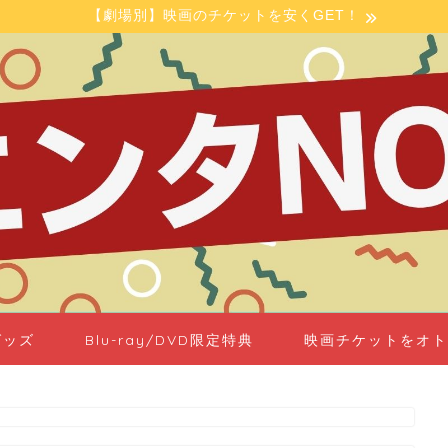
【劇場別】映画のチケットを安くGET！
グッズ
Blu-ray/DVD限定特典
映画チケットをオト