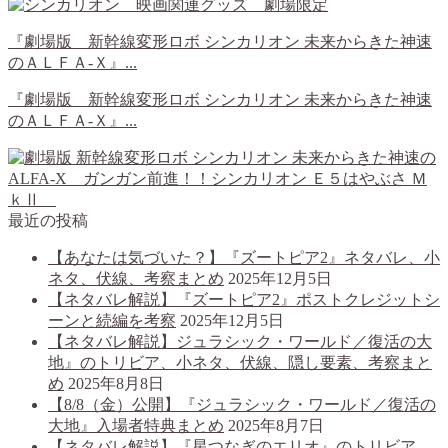
『劇場版 新幹線変形ロボ シンカリオン 未来からきた神速
のＡＬＦＡ-Ｘ』...
『劇場版 新幹線変形ロボ シンカリオン 未来からきた神速
のＡＬＦＡ-Ｘ』...
最近の投稿
【あなたは気づいた？】『ズートピア2』ネタバレ、小
ネタ、伏線、考察まとめ
2025年12月5日
【ネタバレ解説】『ズートピア2』ポストクレジットシ
ーンと続編を考察
2025年12月5日
【ネタバレ解説】ジュラシック・ワールド／復活の大
地』のトリビア、小ネタ、伏線、隠し要素、考察まと
め
2025年8月8日
【8/8（金）公開】『ジュラシック・ワールド／復活の
大地』入場者特典まとめ
2025年8月7日
【ネタバレ解説】『星つなぎのエリオ』のトリビア、