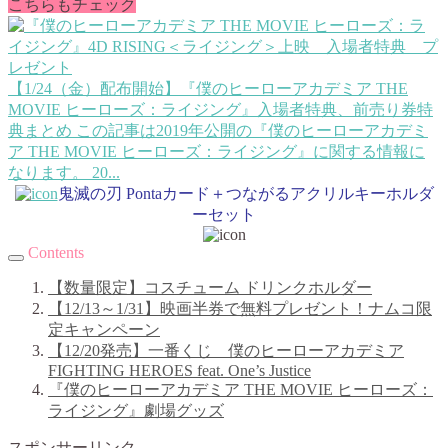
こちらもチェック
【1/24（金）配布開始】『僕のヒーローアカデミア THE
MOVIE ヒーローズ：ライジング』入場者特典、前売り券特
典まとめ
この記事は2019年公開の『僕のヒーローアカデミ
ア THE MOVIE ヒーローズ：ライジング』に関する情報に
なります。 20...
鬼滅の刃 Pontaカード＋つながるアクリルキーホルダ
ーセット
Contents
【数量限定】コスチューム ドリンクホルダー
【12/13～1/31】映画半券で無料プレゼント！ナムコ限
定キャンペーン
【12/20発売】一番くじ 僕のヒーローアカデミア
FIGHTING HEROES feat. One’s Justice
『僕のヒーローアカデミア THE MOVIE ヒーローズ：
ライジング』劇場グッズ
スポンサーリンク