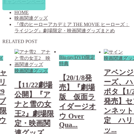
キャンペーンページ
HOME
映画関連グッズ
『僕のヒーローアカデミア THE MOVIE ヒーローズ：
ライジング』劇場限定・映画関連グッズまとめ
RELATED POST
Blu-ray/DVD限定
ズ
映画関連グッ
特典
映画関連グッズ
ャ
アベンジ
【20/1/8発
リ
ーズ、ハ
【11/22劇場
売】『劇場
9
ポタ【1/2
公開】『ア
版 仮面ラ
ブ
発売】セ
ナと雪の女
イダージオ
限
ンネット
王2』劇場限
ウ Over
ウ
定 ハリ
定・映画関
Qua...
ッ...
連グッズ...