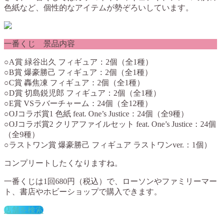
色紙など、個性的なアイテムが勢ぞろいしています。
一番くじ 景品内容
○A賞 緑谷出久 フィギュア：2個（全1種）
○B賞 爆豪勝己 フィギュア：2個（全1種）
○C賞 轟焦凍 フィギュア：2個（全1種）
○D賞 切島鋭児郎 フィギュア：2個（全1種）
○E賞 VSラバーチャーム：24個（全12種）
○OJコラボ賞1 色紙 feat. One’s Justice：24個（全9種）
○OJコラボ賞2 クリアファイルセット feat. One’s Justice：24個
（全9種）
○ラストワン賞 爆豪勝己 フィギュア ラストワンver.：1個）
コンプリートしたくなりますね。
一番くじは
1回680円（税込）
で、ローソンやファミリーマー
ト、書店やホビーショップで購入できます。
店舗を検索