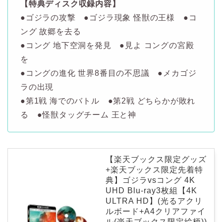
【特典ディスク収録内容】
●ゴジラの攻撃 ●ゴジラ現象 怪獣の王様 ●コ
ング 故郷を去る
●コング 地下空洞を発見 ●見よ コングの宮殿
を
●コングの進化 世界8番目の不思議 ●メカゴジ
ラの出現
●第1戦 海でのバトル ●第2戦 どちらかが敗れ
る ●怪獣タッグチーム 王と神
【楽天ブックス限定グッズ
+楽天ブックス限定先着特
典】ゴジラvsコング 4K
UHD Blu-ray3枚組【4K
ULTRA HD】(光るアクリ
ルボード+A4クリアファイ
ル(楽天ブックス限定絵柄))