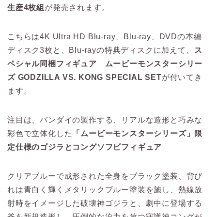
生産4枚組
が発売されます。
こちらは4K Ultra HD Blu-ray、Blu-ray、DVDの本編
ディスク3枚と、Blu-rayの特典ディスクに加えて、
ス
ペシャル同梱フィギュア ムービーモンスターシリー
ズ GODZILLA VS. KONG SPECIAL SET
が付いてき
ます。
注目は、バンダイの製作する、リアルな造形と巧みな
彩色で立体化した
「ムービーモンスターシリーズ」限
定仕様のゴジラとコングソフビフィギュア
クリアブルーで成形された全身をブラック塗装、背び
れは青白く輝くメタリックブルー塗装を施し、熱線放
射時をイメージした破壊神ゴジラと、劇中に登場する
斧を新規造形し、圧倒的な迫力を放つ守護神コングが