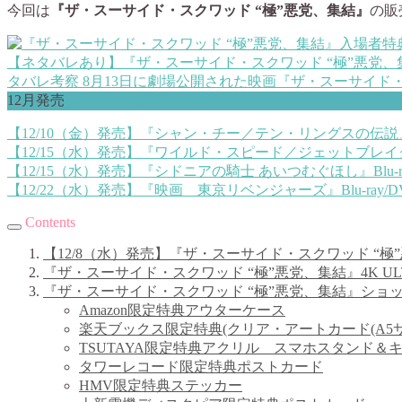
今回は
『ザ・スーサイド・スクワッド “極”悪党、集結』
の販
【ネタバレあり】『ザ・スーサイド・スクワッド “極”悪党
タバレ考察 8月13日に劇場公開された映画『ザ・スーサイド・スク
12月発売
【12/10（金）発売】『シャン・チー／テン・リングスの伝説』
【12/15（水）発売】『ワイルド・スピード／ジェットブレイク』
【12/15（水）発売】『シドニアの騎士 あいつむぐほし』Blu-
【12/22（水）発売】『映画 東京リベンジャーズ』Blu-ray
Contents
【12/8（水）発売】『ザ・スーサイド・スクワッド “極
『ザ・スーサイド・スクワッド “極”悪党、集結』4K UL
『ザ・スーサイド・スクワッド “極”悪党、集結』ショ
Amazon限定特典アウターケース
楽天ブックス限定特典(クリア・アートカード(A5サ
TSUTAYA限定特典アクリル スマホスタンド＆
タワーレコード限定特典ポストカード
HMV限定特典ステッカー