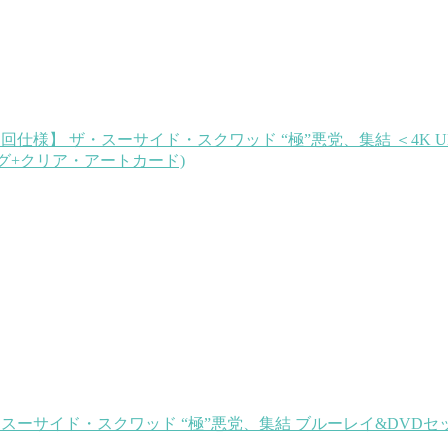
】 ザ・スーサイド・スクワッド “極”悪党、集結 ＜4K UL
ッグ+クリア・アートカード)
イド・スクワッド “極”悪党、集結 ブルーレイ&DVDセット (