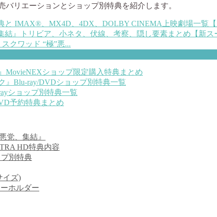
売バリエーションとショップ別特典を紹介します。
、集結』トリビア、小ネタ、伏線、考察、隠し要素まとめ【新ス
ワッド “極”悪...
MovieNEXショップ限定購入特典まとめ
Blu-ray/DVDショップ別特典一覧
rayショップ別特典一覧
/DVD予約特典まとめ
”悪党、集結』
TRA HD特典内容
ップ別特典
イズ)
キーホルダー