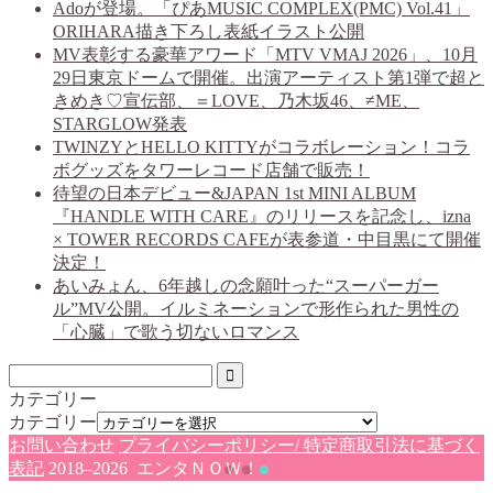
Adoが登場。「ぴあMUSIC COMPLEX(PMC) Vol.41」
ORIHARA描き下ろし表紙イラスト公開
MV表彰する豪華アワード「MTV VMAJ 2026」、10月
29日東京ドームで開催。出演アーティスト第1弾で超と
きめき♡宣伝部、＝LOVE、乃木坂46、≠ME、
STARGLOW発表
TWINZYとHELLO KITTYがコラボレーション！コラ
ボグッズをタワーレコード店舗で販売！
待望の日本デビュー&JAPAN 1st MINI ALBUM
『HANDLE WITH CARE』のリリースを記念し、izna
× TOWER RECORDS CAFEが表参道・中目黒にて開催
決定！
あいみょん、6年越しの念願叶った“スーパーガー
ル”MV公開。イルミネーションで形作られた男性の
「心臓」で歌う切ないロマンス
カテゴリー
カテゴリー
お問い合わせ
プライバシーポリシー/ 特定商取引法に基づく
表記
2018–2026 エンタＮＯＷ！