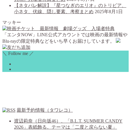
【ネタバレ解説】『星つなぎのエリオ』のトリビア、
小ネタ、伏線、隠し要素、考察まとめ
2025年8月1日
マッキー
「エンタNOW」LINE公式アカウントでは映画の最新情報や
Blu-rayの限定特典などをいち早くお届けしています。
＼ Follow me ／
最新予約情報（タワレコ）
渡辺莉奈（日向坂46）、「B.L.T. SUMMER CANDY
2026」表紙飾る。テーマは「二度と戻らない夏」