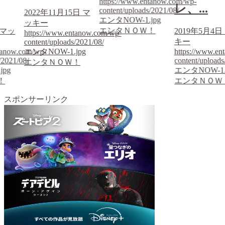
https://www.entanow.com/wp-
レ、...
content/uploads/2021/08/
2022年11月15日
マ
エンタNOW-1.jpg
ッキー
エンタＮＯＷ！
マッ
2019年5月4日
https://www.entanow.com/wp-
キー
content/uploads/2021/08/
tanow.com/wp-
エンタNOW-1.jpg
https://www.en
/2021/08/
content/uploads
エンタＮＯＷ！
jpg
エンタNOW-1.
！
エンタＮＯＷ
スポンサーリンク