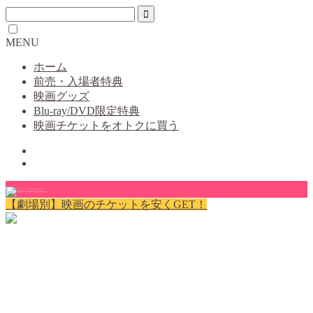
MENU
ホーム
前売・入場者特典
映画グッズ
Blu-ray/DVD限定特典
映画チケットをオトクに買う
【劇場別】映画のチケットを安くGET！