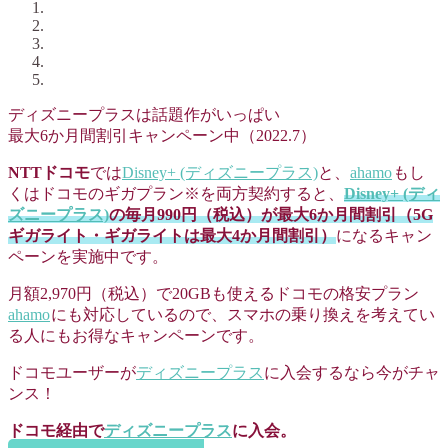
ディズニープラスは話題作がいっぱい
最大6か月間割引キャンペーン中（2022.7）
NTTドコモ
では
Disney+ (ディズニープラス)
と、
ahamo
もし
くはドコモのギガプラン※を両方契約すると、
Disney+ (ディ
ズニープラス)
の毎月990円（税込）が最大6か月間割引（5G
ギガライト・ギガライトは最大4か月間割引）
になるキャン
ペーンを実施中です。
月額2,970円（税込）で20GBも使えるドコモの格安プラン
ahamo
にも対応しているので、スマホの乗り換えを考えてい
る人にもお得なキャンペーンです。
ドコモユーザーが
ディズニープラス
に入会するなら今がチャ
ンス！
ドコモ経由で
ディズニープラス
に入会。