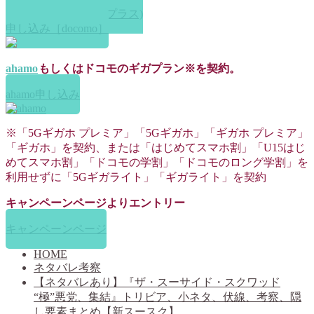
Disney+ (ディズニープラス)
申し込み［docomo］
ahamo
もしくはドコモのギガプラン※を契約。
ahamo申し込み
※「5Gギガホ プレミア」「5Gギガホ」「ギガホ プレミア」
「ギガホ」を契約、または「はじめてスマホ割」「U15はじ
めてスマホ割」「ドコモの学割」「ドコモのロング学割」を
利用せずに「5Gギガライト」「ギガライト」を契約
キャンペーンページよりエントリー
キャンペーンページ
HOME
ネタバレ考察
【ネタバレあり】『ザ・スーサイド・スクワッド
“極”悪党、集結』トリビア、小ネタ、伏線、考察、隠
し要素まとめ【新スースク】