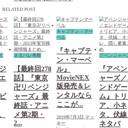
RELATED POST
キャプテン・マー
ベル
『キャプテ
ズ
ネタバレ考察
アベンジャー
ン・マーベ
ジ
【最終回278
『アベン
ル』
MovieNEX
エ
話】『東京
ャーズ／
版発売＆レ
卍リベンジ
ンドゲー
ンタルなら
ビ
ャーズ』最
ム』トリ
ここが...
終話・アニ
ア、小ネ
、
メ第2期・
タ、伏線
2019年7月3日
マッ
2...
ネタバ
キー