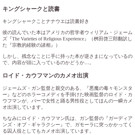
キングシャークと読書
キングシャークことナナウエは読書好き
彼の読んでいた本はアメリカの哲学者ウィリアム・ジェーム
ズ『The Varieties of Religious Experience』（桝田啓三郎翻訳し
た『宗教的経験の諸相』）
しかし、残念なことに手に持った本が逆さまになっているの
で、内容が頭に入っているのかどうか…。
ロイド・カウフマンのカメオ出演
ジェームズ・ガン監督と親交のある、『悪魔の毒々モンスタ
ー』などのホラーコメディを手掛けた映画監督のロイド・カ
ウフマンが、バーで女性と踊る男性役としてほんの一瞬カメ
オ出演しています。
ちなみにロイド・カウフマン氏は、ガン監督の『ガーディア
ンズ・オブ・ギャラクシー』で、ガモーラに突っかかってく
る囚人役としてもカメオ出演しています。