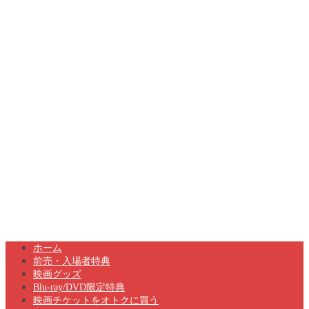
ホーム
前売・入場者特典
映画グッズ
Blu-ray/DVD限定特典
映画チケットをオトクに買う