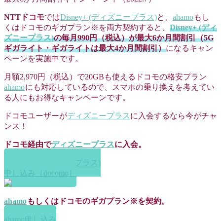
NTTドコモ
では
Disney+ (ディズニープラス)
と、
ahamo
もし
くはドコモのギガプラン※を両方契約すると、
Disney+ (ディ
ズニープラス)
の毎月990円（税込）が最大6か月間割引（5G
ギガライト・ギガライトは最大4か月間割引）
になるキャン
ペーンを実施中です。
月額2,970円（税込）で20GBも使えるドコモの格安プラン
ahamo
にも対応しているので、スマホの乗り換えを考えてい
る人にもお得なキャンペーンです。
ドコモユーザーが
ディズニープラス
に入会するなら今がチャ
ンス！
ドコモ経由で
ディズニープラス
に入会。
Disney+ (ディズニープラス)
申し込み［docomo］
ahamo
もしくはドコモのギガプラン※を契約。
ahamo申し込み