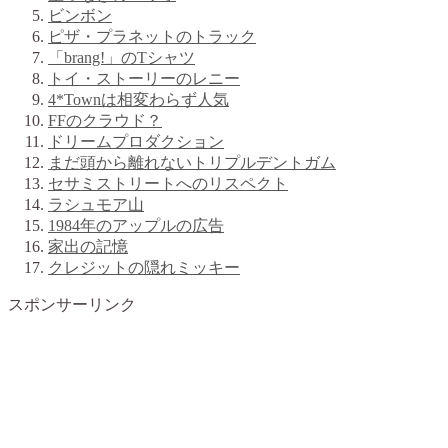
ビンボン
ピザ・プラネットのトラック
「brang!」のTシャツ
トイ・ストーリーのレニー
4*Townは相変わらず人気
FFのクラウド？
ドリームプロダクション
まだ頭から離れないトリプルデントガム
セサミストリートへのリスペクト
ラシュモア山
1984年のアップルの広告
家出の記憶
クレジットの隠れミッキー
スポンサーリンク