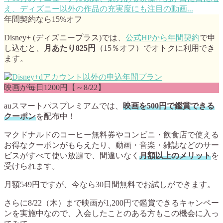
え、ディズニー以外の作品の充実度にも注目の動画...
年間契約なら15%オフ
Disney+ (ディズニープラス)では、
公式HPから年間契約
で申
し込むと、
月あたり825円
（15％オフ）でオトクに利用でき
ます。
映画が毎日1200円【～8/22】
auスマートパスプレミアムでは、
映画を500円で鑑賞できる
クーポン
を配布中！
マクドナルドのコーヒー無料券やコンビニ・飲食店で使える
お得なクーポンがもらえたり、動画・音楽・雑誌などのサー
ビスがすべて使い放題で、間違いなく
月額以上のメリット
を
受けられます。
月額549円ですが、今なら
30日間無料
でお試しができます。
さらに8/22（木）まで映画が1,200円で鑑賞できるキャンペー
ンを実施中なので、入会したことのある方もこの機会に入っ