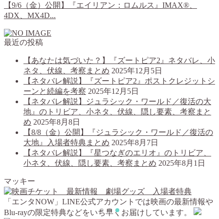
【9/6（金）公開】『エイリアン：ロムルス』IMAX®、
4DX、MX4D...
最近の投稿
【あなたは気づいた？】『ズートピア2』ネタバレ、小
ネタ、伏線、考察まとめ
2025年12月5日
【ネタバレ解説】『ズートピア2』ポストクレジットシ
ーンと続編を考察
2025年12月5日
【ネタバレ解説】ジュラシック・ワールド／復活の大
地』のトリビア、小ネタ、伏線、隠し要素、考察まと
め
2025年8月8日
【8/8（金）公開】『ジュラシック・ワールド／復活の
大地』入場者特典まとめ
2025年8月7日
【ネタバレ解説】『星つなぎのエリオ』のトリビア、
小ネタ、伏線、隠し要素、考察まとめ
2025年8月1日
マッキー
「エンタNOW」LINE公式アカウントでは映画の最新情報や
Blu-rayの限定特典などをいち早くお届けしています。