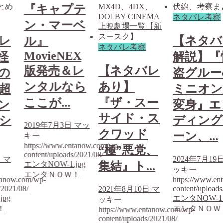
『キャプテ
ネタバレ考察
ン・マーベ
レ
【ネタバ
ル』
ネタバレ考察
MovieNEX
怪
解説】『
版発売＆レ
【ネタバレ
の
盗グルー
ンタルなら
あり】
超
ミニオン
ここが...
『ザ・スー
ン
変身』エ
サイド・ス
シ
ディング
2019年7月3日
マッ
クワッド
ーン、...
キー
https://www.entanow.com/wp-
“極”悪党、
content/uploads/2021/08/
日
マ
2024年7月19
エンタNOW-1.jpg
集結』ト...
ッキー
エンタＮＯＷ！
tanow.com/wp-
https://www.en
/2021/08/
content/uploads
2021年8月10日
マ
jpg
エンタNOW-1.
ッキー
！
エンタＮＯＷ
https://www.entanow.com/wp-
content/uploads/2021/08/