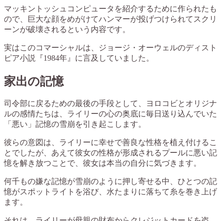
マッキントッシュコンピュータを紹介するために作られたも
ので、巨大な顔をめがけてハンマーが投げつけられてスクリ
ーンが破壊されるという内容です。
実はこのコマーシャルは、ジョージ・オーウェルのディスト
ピア小説『1984年』に言及していました。
家出の記憶
司令部に戻るための最後の手段として、ヨロコビとオリジナ
ルの感情たちは、ライリーの心の奥底に毎日送り込んでいた
「悪い」記憶の雪崩を引き起こします。
彼らの意図は、ライリーに幸せで善良な性格を植え付けるこ
とでしたが、あえて彼女の性格が形成されるプールに悪い記
憶を解き放つことで、彼女は本当の自分に気づきます。
何千もの嫌な記憶が雪崩のように押し寄せる中、ひとつの記
憶がスポットライトを浴び、水たまりに落ちて糸を巻き上げ
ます。
それは、ライリーが母親の財布からクレジットカードを盗