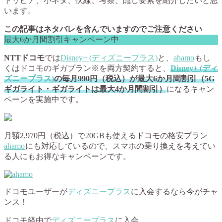
トリビア、小ネタ、伏線、考察、隠し要素を紹介したいと思
います。
この記事はネタバレを含んでいますのでご注意ください
最大6か月間割引キャンペーン中
NTTドコモ
では
Disney+ (ディズニープラス)
と、
ahamo
もし
くはドコモのギガプラン※を両方契約すると、
Disney+ (ディ
ズニープラス)
の毎月990円（税込）が最大6か月間割引（5G
ギガライト・ギガライトは最大4か月間割引）
になるキャン
ペーンを実施中です。
月額2,970円（税込）で20GBも使えるドコモの格安プラン
ahamo
にも対応しているので、スマホの乗り換えを考えてい
る人にもお得なキャンペーンです。
ドコモユーザーが
ディズニープラス
に入会するなら今がチャ
ンス！
ドコモ経由で
ディズニープラス
に入会。