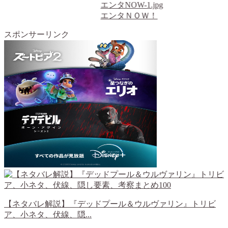
エンタNOW-1.jpg
エンタＮＯＷ！
スポンサーリンク
【ネタバレ解説】『デッドプール＆ウルヴァリン』トリビ
ア、小ネタ、伏線、隠...