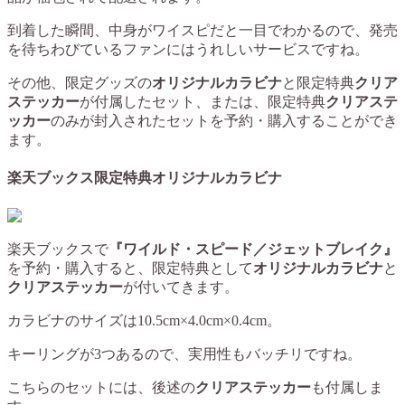
到着した瞬間、中身がワイスピだと一目でわかるので、発売
を待ちわびているファンにはうれしいサービスですね。
その他、限定グッズの
オリジナルカラビナ
と限定特典
クリア
ステッカー
が付属したセット、または、限定特典
クリアステ
ッカー
のみが封入されたセットを予約・購入することができ
ます。
楽天ブックス限定特典オリジナルカラビナ
楽天ブックスで
『ワイルド・スピード／ジェットブレイク』
を予約・購入すると、限定特典として
オリジナルカラビナ
と
クリアステッカー
が付いてきます。
カラビナのサイズは10.5cm×4.0cm×0.4cm。
キーリングが3つあるので、実用性もバッチリですね。
こちらのセットには、後述の
クリアステッカー
も付属しま