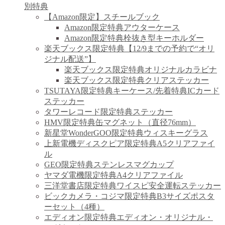
別特典
【Amazon限定】スチールブック
Amazon限定特典アウターケース
Amazon限定特典栓抜き型キーホルダー
楽天ブックス限定特典【12/9までの予約で“オリ
ジナル配送”】
楽天ブックス限定特典オリジナルカラビナ
楽天ブックス限定特典クリアステッカー
TSUTAYA限定特典キーケース/先着特典ICカード
ステッカー
タワーレコード限定特典ステッカー
HMV限定特典缶マグネット（直径76mm）
新星堂WonderGOO限定特典ウィスキーグラス
上新電機ディスクピア限定特典A5クリアファイ
ル
GEO限定特典ステンレスマグカップ
ヤマダ電機限定特典A4クリアファイル
三洋堂書店限定特典ワイスピ安全運転ステッカー
ビックカメラ・コジマ限定特典B3サイズポスタ
ーセット（4種）
エディオン限定特典エディオン・オリジナル・