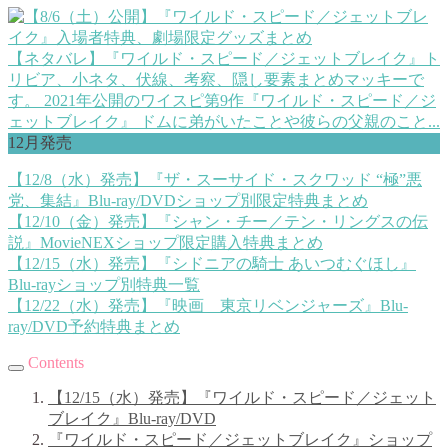
【ネタバレ】『ワイルド・スピード／ジェットブレイク』ト
リビア、小ネタ、伏線、考察、隠し要素まとめ
マッキーで
す。 2021年公開のワイスピ第9作『ワイルド・スピード／ジ
ェットブレイク』 ドムに弟がいたことや彼らの父親のこと...
12月発売
【12/8（水）発売】『ザ・スーサイド・スクワッド “極”悪
党、集結』Blu-ray/DVDショップ別限定特典まとめ
【12/10（金）発売】『シャン・チー／テン・リングスの伝
説』MovieNEXショップ限定購入特典まとめ
【12/15（水）発売】『シドニアの騎士 あいつむぐほし』
Blu-rayショップ別特典一覧
【12/22（水）発売】『映画 東京リベンジャーズ』Blu-
ray/DVD予約特典まとめ
Contents
【12/15（水）発売】『ワイルド・スピード／ジェット
ブレイク』Blu-ray/DVD
『ワイルド・スピード／ジェットブレイク』ショップ