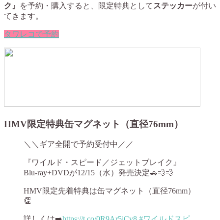
ク』
を予約・購入すると、限定特典として
ステッカー
が付い
てきます。
タワレコで予約
HMV限定特典缶マグネット（直径76mm）
＼＼ギア全開で予約受付中／／
『ワイルド・スピード／ジェットブレイク』
Blu-ray+DVDが12/15（水）発売決定🚗💨💨
HMV限定先着特典は缶マグネット（直径76mm）
👏
詳しくは➡️
https://t.co/0R9Ar5iCv8
#ワイルドスピ