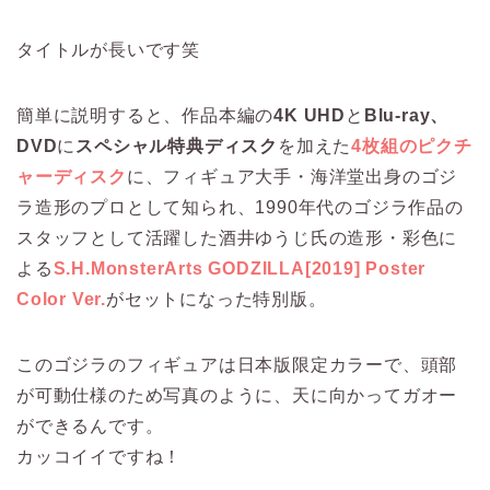
タイトルが長いです笑
簡単に説明すると、作品本編の
4K UHD
と
Blu-ray、
DVD
に
スペシャル特典ディスク
を加えた
4枚組のピクチ
ャーディスク
に、フィギュア大手・海洋堂出身のゴジ
ラ造形のプロとして知られ、1990年代のゴジラ作品の
スタッフとして活躍した酒井ゆうじ氏の造形・彩色に
よる
S.H.MonsterArts GODZILLA[2019] Poster
Color Ver.
がセットになった特別版。
このゴジラのフィギュアは日本版限定カラーで、頭部
が可動仕様のため写真のように、天に向かってガオー
ができるんです。
カッコイイですね！