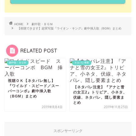
HOME
劇中歌・ＢＧＭ
【視聴できます】超実写版『ライオン・キング』劇中挿入歌（BGM）まとめ
RELATED POST
劇中歌・ＢＧＭ
ネタバレ考察
視聴ＯＫ【ネタバレ無し】
『ワイルド・スピード／スー
【ネタバレ注意】『アナと雪
パーコンボ』劇中挿入歌
の女王2』トリビア、小ネタ、
（BGM）まとめ
伏線、ネタバレ、隠し要素ま
とめ
2019年8月4日
2019年11月25日
スポンサーリンク