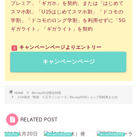
プレミア」「ギガホ」を契約、または「はじめて
スマホ割」「U15はじめてスマホ割」「ドコモの
学割」「ドコモのロング学割」を利用せずに「5G
ギガライト」「ギガライト」を契約
キャンペーンページよりエントリー
キャンペーンページ
HOME
Blu-ray/DVD限定特典
11/4発売『映画 八王子ゾンビーズ』Blu-ray/DVDショップ別特典まとめ
RELATED POST
-ray/DVD限定特典
Blu-ray/DVD限定特典
Blu-ray/DVD限定特典