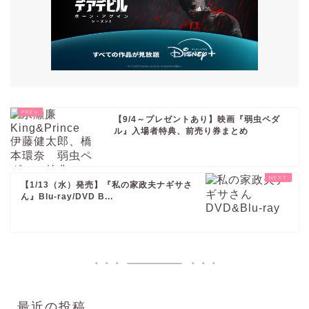
【9/4～プレゼントあり】映画『弱虫ペダ
ル』入場者特典、前売り券まとめ
【1/13（水）発売】『私の家政夫ナギサさ
ん』Blu-ray/DVD B...
最近の投稿