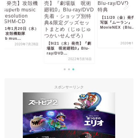
【11/20（金）発売】実
写版『ムーラン』
MovieNEX（Blu...
9/21（水）発売】『劇
2020年11月12日
 呪術廻戦0』Blu-
【2021年1月20日
/DVD...
発売】攻殻機動隊
superb mus...
2022年5月16日
2020年7月
スポンサーリンク