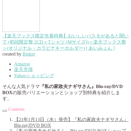
【楽天ブックス限定先着特典】おいしいパスタがあると聞い
て (初回限定盤 2CD＋Tシャツ (Mサイズ))＜楽天ブックス盤
＞(オリジナル・カラビナキーホルダー) [ あいみょん ]
created by
Rinker
Amazon
楽天市場
Yahooショッピング
そんな人気ドラマ
『私の家政夫ナギサさん』Blu-ray/DVD
BOX
の販売バリエーションとショップ別特典を紹介しま
す。
Contents
【21年1月13日（水）発売】『私の家政夫ナギサさん』
Blu-ray/DVD BOX
『私の家政夫ナギサさん』Blu-ray/DVD BOXショップ