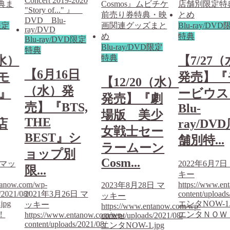
限定
Blu-ray/DV
特典
Blu-ray/DVD限定
Blu-ray/DVD限定
特典
特典
（水）
【7/27
【6月16日
モ
発売】『
【12/20（水）
（水）発
』
ービウス
発売】『劇
売】『BTS,
Blu-
場版 美少
THE
D店
ray/DV
女戦士セー
BEST』シ
舗別特...
ラームーン
ョップ別
Cosm...
マッ
2022年6月7日
限...
キー
tanow.com/wp-
https://www.en
2023年8月28日
マ
/2021/08/
2021年3月26日
マ
content/uploads
ッキー
jpg
エンタNOW-1.
ッキー
https://www.entanow.com/wp-
！
エンタＮＯＷ
https://www.entanow.com/wp-
content/uploads/2021/08/
content/uploads/2021/08/
エンタNOW-1.jpg