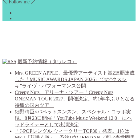
＼ Follow me ／
最新予約情報（タワレコ）
Mrs. GREEN APPLE、最優秀アーティスト賞2連覇達成
した「MUSIC AWARDS JAPAN 2026」での“クスシ
キ”ライヴ・パフォーマンス公開
Creepy Nuts、アリーナ・ツアー「Creepy Nuts
ONEMAN TOUR 2027」開催決定。約1年半ぶりとなる
待望の国内ツアー
細野晴臣×パペットスンスン、スペシャル・コラボ実
現。8月23日開催「YouTube Music Weekend 12.0」にヘ
ッドライナーとして出演決定
「J-POPシングル ウィークリーTOP30」発表。1位は
ME:I『花咲く道』、予約1位はEBiDAN（恵比寿学園男