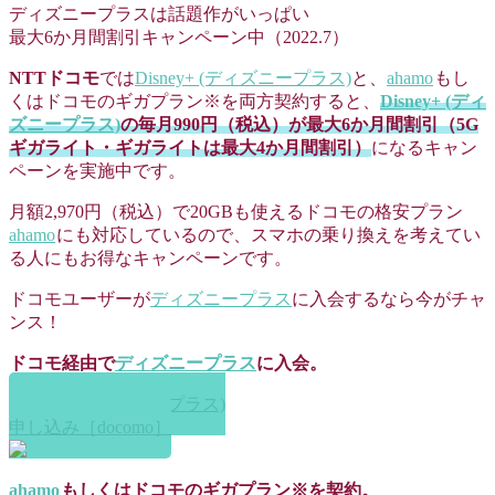
ディズニープラスは話題作がいっぱい
最大6か月間割引キャンペーン中（2022.7）
NTTドコモ
では
Disney+ (ディズニープラス)
と、
ahamo
もし
くはドコモのギガプラン※を両方契約すると、
Disney+ (ディ
ズニープラス)
の毎月990円（税込）が最大6か月間割引（5G
ギガライト・ギガライトは最大4か月間割引）
になるキャン
ペーンを実施中です。
月額2,970円（税込）で20GBも使えるドコモの格安プラン
ahamo
にも対応しているので、スマホの乗り換えを考えてい
る人にもお得なキャンペーンです。
ドコモユーザーが
ディズニープラス
に入会するなら今がチャ
ンス！
ドコモ経由で
ディズニープラス
に入会。
Disney+ (ディズニープラス)
申し込み［docomo］
ahamo
もしくはドコモのギガプラン※を契約。