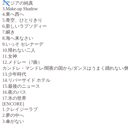
2.アジアの純真
3.Make-up Shadow
4.東へ西へ
5.青空、ひとりきり
6.新しいラプソディー
7.瞬き
8.海へ来なさい
9.いっそ セレナーデ
10.帰れない二人
11.女神
12.メドレー（7曲）
カンドレ・マンドレ/闇夜の国から/ダンスはうまく踊れない/
13.少年時代
14.リバーサイド ホテル
15.最後のニュース
16.夜のバス
17.氷の世界
[ENCORE]
1.クレイジーラブ
2.夢の中へ
3.傘がない