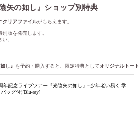
光陰矢の如し』
ショップ別特典
ニクリアファイル
がもらえます。
特別版を発売します。
さい。
の如し』
を予約・購入すると、限定特典として
オリジナルトー
陽水50周年記念ライブツアー『光陰矢の如し』~少年老い易く 学
付)[Blu-ray]