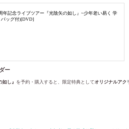
陽水50周年記念ライブツアー『光陰矢の如し』~少年老い易く 学
ッグ付)[DVD]
ダー
の如し』
を予約・購入すると、限定特典として
オリジナルアク