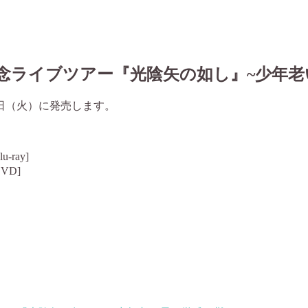
記念ライブツアー『光陰矢の如し』~少年老
1日（火）に発売します。
lu-ray]
DVD]