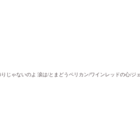
飾りじゃないのよ 涙は/とまどうペリカン/ワインレッドの心/ジ