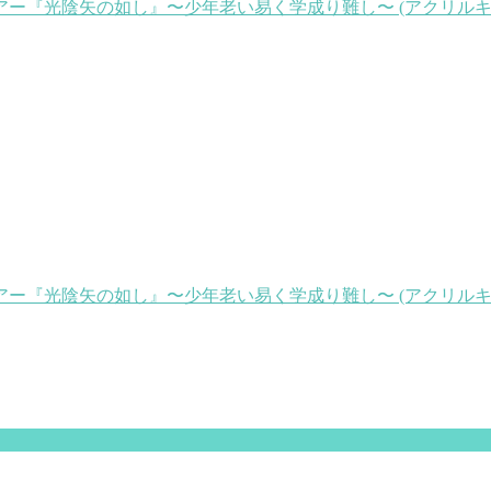
光陰矢の如し』〜少年老い易く学成り難し〜 (アクリルキーホルダー
『光陰矢の如し』〜少年老い易く学成り難し〜 (アクリルキーホル