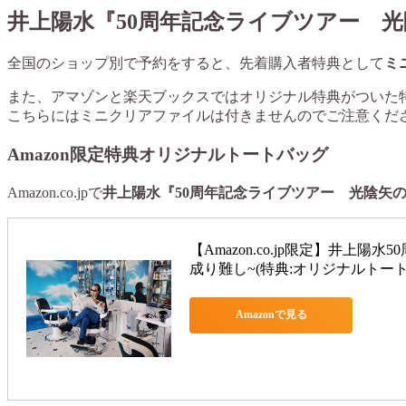
井上陽水『50周年記念ライブツアー 
全国のショップ別で予約をすると、先着購入者特典として
ミ
また、アマゾンと楽天ブックスではオリジナル特典がついた
こちらには
ミニクリアファイルは付きません
のでご注意くだ
Amazon限定特典オリジナルトートバッグ
Amazon.co.jpで
井上陽水『50周年記念ライブツアー 光陰矢
【Amazon.co.jp限定】井上
成り難し~(特典:オリジナルトートバッグ
Amazonで見る