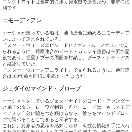
ゴンクドロイドは基本的に歩く発電機であるため、非常に便
利です。
ニモーディアン
オーシャが乗っている船は、通商連合に勤めるニモーディア
ンによって運営されている。
『スター・ウォーズエピソード1/ファントム・メナス』で見
られるように、通商連合のヌート・ガンレイ総督は主要な悪
役であり、惑星ナブーの周囲を封鎖し、ダース・シディアス
と結託していた。
『スター・ウォーズアコライト』で見られるように、通商連
合は100年前も同様に強欲だったようだ。
ジェダイのマインド・プローブ
オーシャを探しているジェダイナイトのヨード・ファンダー
と弟子のタシ・ローワが到着すると、ヨードは、もしネモデ
ィア人が自分に嘘をつき続けるなら、彼らをマインドプロー
ブで調べることもできると示唆する。
これは、対象者の思考を感知したり、有益な情報を手に入れ
るため思考に探りを入れるフォースの能力で、続編三部作の