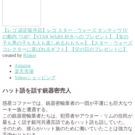
【レゴ 認定販売店】レゴ スター・ウォーズ タンティヴ IV
の船内 75387 【STAR WARS 好きへの プレゼント】【女の
子も男の子も大人も楽しめるおもちゃ】【スター・ウォーズ
コレクターに喜ばれるギフト】【父の日のプレゼントに】
created by
Rinker
Amazon
楽天市場
Yahooショッピング
ハット語を話す銃器密売人
惑星コファーでは、銃器密輸業者の一団が不運にも巨大なウ
ーキー族と遭遇する。
この銃器密輸業者たちは、犯罪者やアウター・リムの住民が
最もよく話す銀河共通言語であるハット語も話していた。
そのため、彼らがハット族のために働いていたことは強力な
手掛かりとなる。