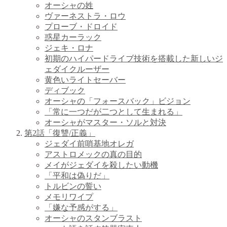
オーシャの姓
ヴァーネストラ・ロウ
プローブ・ドロイド
惑星カーラック
ジェキ・ロナ
初期のハイパードライブ技術を搭載した新しいジ
ェダイクルーザー
黄色いライトセーバー
ディブック
オーシャの「フォースバック」ビジョン
「常に一つだが二つとして生まれる」
オーシャがマスター・ソルと対決
第2話「復讐/正義」
ジェダイ前哨基地オレガ
アストロメックの真の目的
メイがジェダイを殺したい動機
「平和は偽りだ」
トルビンの誓い
メモリワイプ
「嫌な予感がする」
オーシャのスタンブラスト