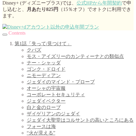
Disney+ (ディズニープラス)では、
公式HPから年間契約
で申
し込むと、
月あたり825円
（15％オフ）でオトクに利用でき
ます。
Contents
第1話「失って/見つけて」
クバズ
モス・アイズリーのカンティーナとの類似点
ナー・シャッダ
ゴンク・ドロイド
ニモーディアン
ジェダイのマインド・プローブ
オーシャの宇宙服
コーポレートセキュリティ
ジェダイベクター
白と金のローブ
ザイゲリアンのジェダイ
ジェダイ大聖堂はコルサントの高いところにある
フォースは海
“火が見える”