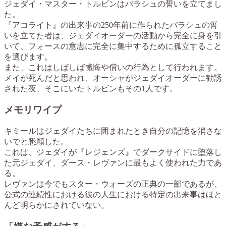
ジェダイ・マスター・トルビンはバラシュの誓いを立てまし
た。
『アコライト』の出来事の250年前に作られたバラシュの誓
いを立てた者は、ジェダイオーダーの活動から完全に身を引
いて、フォースの意志に完全に集中するために孤立すること
を選びます。
また、これはしばしば懺悔や償いの行為として行われます。
メイが死んだと思われ、オーシャがジェダイオーダーに勧誘
された夜、そこにいたトルビンもその1人です。
メモリワイプ
キミールはジェダイたちに囲まれたとき自分の記憶を消さな
いでと懇願した。
これは、ジェダイが『レジェンズ』でダークサイドに堕落し
た元ジェダイ、ダース・レヴァンに最もよく使われた力であ
る。
レヴァンは今でもスター・ウォーズの正典の一部であるが、
公式の連続性における彼の人生における特定の出来事はほと
んど明らかにされていない。