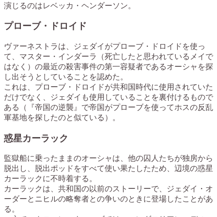
演じるのはレベッカ・ヘンダーソン。
プローブ・ドロイド
ヴァーネストラは、ジェダイがプローブ・ドロイドを使っ
て、マスター・インダーラ（死亡したと思われているメイで
はなく）の最近の殺害事件の第一容疑者であるオーシャを探
し出そうとしていることを認めた。
これは、プローブ・ドロイドが共和国時代に使用されていた
だけでなく、ジェダイも使用していることを裏付けるもので
ある（『帝国の逆襲』で帝国がプローブを使ってホスの反乱
軍基地を探したのと似ている）。
惑星カーラック
監獄船に乗ったままのオーシャは、他の囚人たちが独房から
脱出し、脱出ポッドをすべて使い果たしたため、辺境の惑星
カーラックに不時着する。
カーラックは、共和国の以前のストーリーで、ジェダイ・オ
ーダーとニヒルの略奪者との争いのときに登場したことがあ
る。