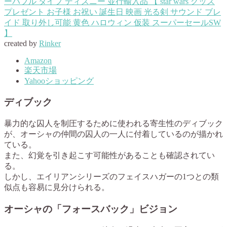
ーバブル タイプ ディズニー 並行輸入品 【 star wars グッズ
プレゼント お子様 お祝い 誕生日 映画 光る剣 サウンド ブレ
イド 取り外し可能 黄色 ハロウィン 仮装 スーパーセールSW
】
created by
Rinker
Amazon
楽天市場
Yahooショッピング
ディブック
暴力的な囚人を制圧するために使われる寄生性のディブック
が、オーシャの仲間の囚人の一人に付着しているのが描かれ
ている。
また、幻覚を引き起こす可能性があることも確認されてい
る。
しかし、エイリアンシリーズのフェイスハガーの1つとの類
似点も容易に見分けられる。
オーシャの「フォースバック」ビジョン