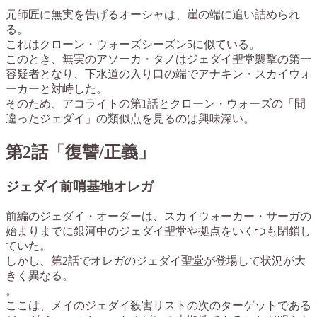
元師匠に無実を告げるオーシャは、崖の端に追い詰められ
る。
これはクローン・ウォーズシーズン5に似ている。
このとき、無実のアソーカ・タノはジェダイ聖堂襲撃の第一
容疑者となり、下水道の入り口の端でアナキン・スカイウォ
ーカーと対峙した。
そのため、アコライトの第1話とクローン・ウォーズの「間
違ったジェダイ」の類似点を見るのは興味深い。
第2話「復讐/正義」
ジェダイ前哨基地オレガ
前編のジェダイ・オーダーは、スカイウォーカー・サーガの
始まりまでに銀河中のジェダイ聖堂や拠点をいくつも閉鎖し
ていた。
しかし、第2話でオレガのジェダイ聖堂が登場して状況が大
きく異なる。
。
ここは、メイのジェダイ殺害リストの次のターゲットである