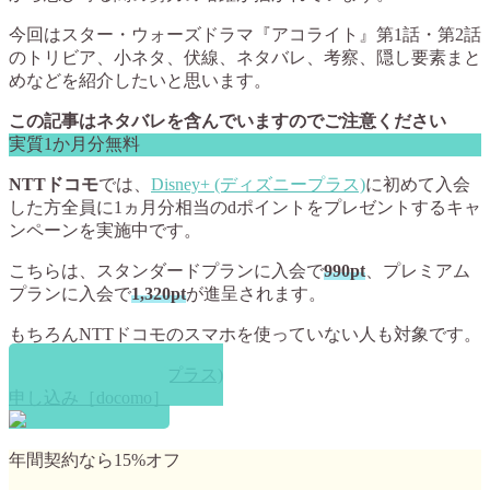
今回はスター・ウォーズドラマ『アコライト』第1話・第2話
のトリビア、小ネタ、伏線、ネタバレ、考察、隠し要素まと
めなどを紹介したいと思います。
この記事はネタバレを含んでいますのでご注意ください
実質1か月分無料
NTTドコモ
では、
Disney+ (ディズニープラス)
に初めて入会
した方全員に1ヵ月分相当のdポイントをプレゼントするキャ
ンペーンを実施中です。
こちらは、スタンダードプランに入会で
990pt
、プレミアム
プランに入会で
1,320pt
が進呈されます。
もちろんNTTドコモのスマホを使っていない人も対象です。
Disney+ (ディズニープラス)
申し込み［docomo］
年間契約なら15%オフ