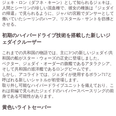
ジェキ・ロン（ダフネ・キーン）として知られるジェキは、
人間とシーリンの珍しい混血種で、彼女の種族は『ジェダイ
の帰還』で見られるように、ジャバの宮殿でダンサーとして
働いていたシーリンのハーフ、リスタール・サントを彷彿と
させる。
初期のハイパードライブ技術を搭載した新しいジ
ェダイクルーザー
これまでの共和国の物語では、主に3つの新しいジェダイ/共
和国の船がスター・ウォーズの正史に登場しました。
ベクター、ジェダイ・オーダーの旗艦であるアタラクシア、
そして共和国の巡洋艦であるロングビームです。
しかし、アコライトでは、ジェダイが使用するポラン717と
呼ばれる新しいシャトルが初登場します。
取り外し可能なハイパードライブユニットを備えており、こ
れは前編で見られたジェイドのハイパースペースリングの前
身である可能性があります。
黄色いライトセーバー