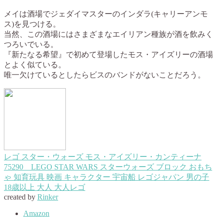
メイは酒場でジェダイマスターのインダラ(キャリーアンモ
ス)を見つける。
当然、この酒場にはさまざまなエイリアン種族が酒を飲みく
つろいでいる。
『新たなる希望』で初めて登場したモス・アイズリーの酒場
とよく似ている。
唯一欠けているとしたらビスのバンドがないことだろう。
レゴ スター・ウォーズ モス・アイズリー・カンティーナ
75290 LEGO STAR WARS スターウォーズ ブロック おもち
ゃ 知育玩具 映画 キャラクター 宇宙船 レゴジャパン 男の子
18歳以上 大人 大人レゴ
created by
Rinker
Amazon