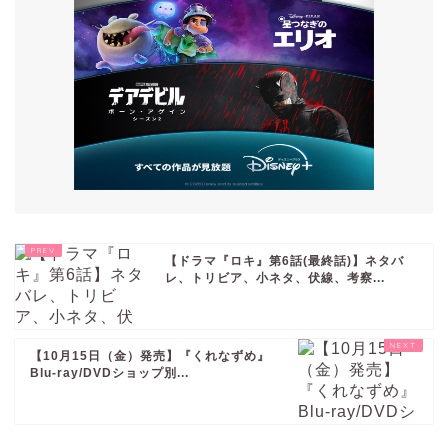
【ドラマ『ロキ』第6話(最終話)】ネタバ
レ、トリビア、小ネタ、伏線、考察...
【10月15日（金）発売】『くれなずめ』
Blu-ray/DVDショップ別...