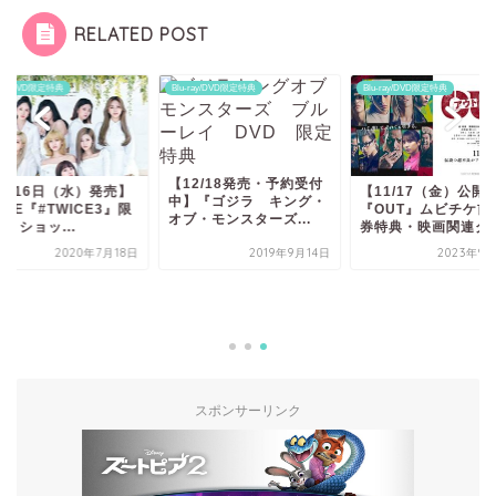
RELATED POST
-ray/DVD限定特典
Blu-ray/DVD限定特典
Blu-ray/DVD限定特典
【12/18発売・予約受付
9月16日（水）発売】
【11/17（金）公開
中】『ゴジラ キング・
ICE『#TWICE3』限
『OUT』ムビチケ前
オブ・モンスターズ...
・ショッ...
券特典・映画関連グ..
2020年7月18日
2019年9月14日
2023年9
スポンサーリンク