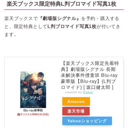
楽天ブックス限定特典L判ブロマイド写真1枚
楽天ブックスで
『劇場版シグナル』
を予約・購入する
と、限定特典として
L判ブロマイド写真1枚
が付いてき
ます。
【楽天ブックス限定先着特
典】劇場版シグナル 長期
未解決事件捜査班 Blu-ray
豪華版【Blu-ray】(L判ブ
ロマイド) [ 坂口健太郎 ]
created by
Rinker
Amazon
楽天市場
Yahooショッピング