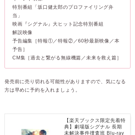
特別番組「坂口健太郎のプロファイリング弁
当」
映画『シグナル』大ヒット記念特別番組
解説映像
予告編集［特報①／特報②／60秒最新映像／本
予告］
CM集［過去と繋がる無線機篇／未来を救え篇］
発売前に売り切れる可能性がありますので、気になる
方は早めに予約を入れましょう。
【楽天ブックス限定先着特
典】劇場版シグナル 長期
未解決事件捜査班 Blu-ray