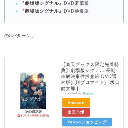
『劇場版シグナル』
DVD豪華版
『劇場版シグナル』
DVD通常版
の3パターン。
【楽天ブックス限定先着特
典】劇場版シグナル 長期
未解決事件捜査班 DVD通
常版(L判ブロマイド) [ 坂口
健太郎 ]
created by
Rinker
Amazon
楽天市場
Yahooショッピング