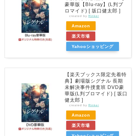
豪華版【Blu-ray】(L判ブ
ロマイド) [ 坂口健太郎 ]
created by
Rinker
Amazon
楽天市場
Yahooショッピング
【楽天ブックス限定先着特
典】劇場版シグナル 長期
未解決事件捜査班 DVD豪
華版(L判ブロマイド) [ 坂口
健太郎 ]
created by
Rinker
Amazon
楽天市場
Yahooショッピング