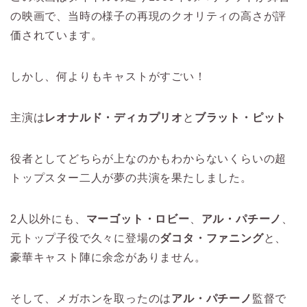
の映画で、当時の様子の再現のクオリティの高さが評
価されています。
しかし、何よりもキャストがすごい！
主演は
レオナルド・ディカプリオ
と
ブラット・ピット
役者としてどちらが上なのかもわからないくらいの超
トップスター二人が夢の共演を果たしました。
2人以外にも、
マーゴット・ロビー
、
アル・パチーノ
、
元トップ子役で久々に登場の
ダコタ・ファニング
と、
豪華キャスト陣に余念がありません。
そして、メガホンを取ったのは
アル・パチーノ
監督で