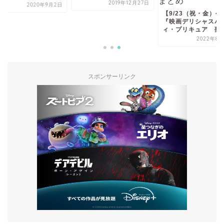
2019年12月27日
2020年9月2日
【9/23（祝・金）公
『映画デリシャスパ
ィ・プリキュア 夢..
2022年8月
スポンサーリンク