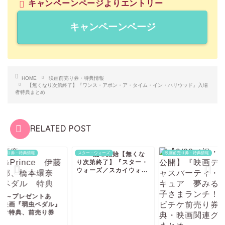
キャンペーンページよりエントリー
キャンペーンページ
HOME
映画前売り券・特典情報
【無くなり次第終了】『ワンス・アポン・ア・タイム・イン・ハリウッド』入場
者特典まとめ
RELATED POST
前売り券・特典情報
1/1～配布開始【無くな
スター・ウォーズ
映画前売り券・特典情報
り次第終了】『スター・
ウォーズ／スカイウォ...
9/4～プレゼントあ
】映画『弱虫ペダル』
場者特典、前売り券
.