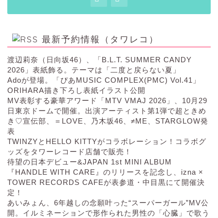
最新予約情報（タワレコ）
渡辺莉奈（日向坂46）、「B.L.T. SUMMER CANDY
2026」表紙飾る。テーマは「二度と戻らない夏」
Adoが登場。「ぴあMUSIC COMPLEX(PMC) Vol.41」
ORIHARA描き下ろし表紙イラスト公開
MV表彰する豪華アワード「MTV VMAJ 2026」、10月29
日東京ドームで開催。出演アーティスト第1弾で超ときめ
き♡宣伝部、＝LOVE、乃木坂46、≠ME、STARGLOW発
表
TWINZYとHELLO KITTYがコラボレーション！コラボグ
ッズをタワーレコード店舗で販売！
待望の日本デビュー&JAPAN 1st MINI ALBUM
『HANDLE WITH CARE』のリリースを記念し、izna ×
TOWER RECORDS CAFEが表参道・中目黒にて開催決
定！
あいみょん、6年越しの念願叶った“スーパーガール”MV公
開。イルミネーションで形作られた男性の「心臓」で歌う