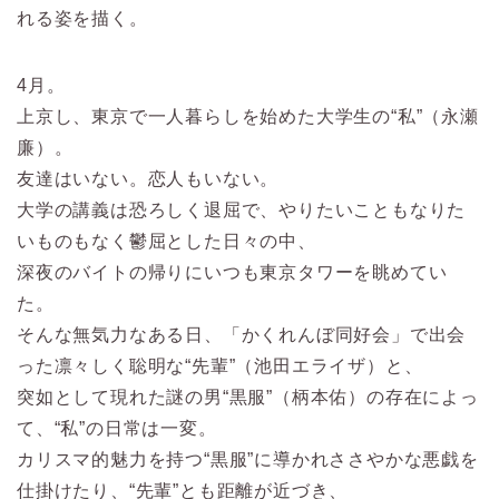
れる姿を描く。
4月。
上京し、東京で一人暮らしを始めた大学生の“私”（永瀬
廉）。
友達はいない。恋人もいない。
大学の講義は恐ろしく退屈で、やりたいこともなりた
いものもなく鬱屈とした日々の中、
深夜のバイトの帰りにいつも東京タワーを眺めてい
た。
そんな無気力なある日、「かくれんぼ同好会」で出会
った凛々しく聡明な“先輩”（池田エライザ）と、
突如として現れた謎の男“黒服”（柄本佑）の存在によっ
て、“私”の日常は一変。
カリスマ的魅力を持つ“黒服”に導かれささやかな悪戯を
仕掛けたり、“先輩”とも距離が近づき、