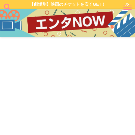
【劇場別】映画のチケットを安くGET！