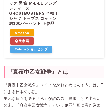
ック 黒/白 M-L-LL メンズ
レディース
GHOSTBUSTERS 半袖 T
シャツ トップス コットン
綿100パーセント 正規品
Amazon
楽天市場
Yahooショッピング
『真夜中乙女戦争』とは
『真夜中乙女戦争』（まよなかおとめせんそう）は、F
による日本の小説。
平凡な日々を送る「私」が謎の男「黒服」との出会い
の末、「真夜中乙女戦争」という犯罪計画に巻き込ま