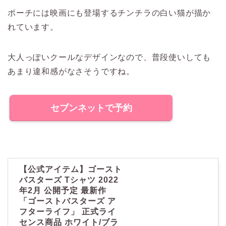
ポーチには映画にも登場するチンチラの白い猫が描か
れています。
大人っぽいクールなデザインなので、普段使いしても
あまり違和感がなさそうですね。
セブンネットで予約
【公式アイテム】ゴースト
バスターズ Tシャツ 2022
年2月 公開予定 最新作
「ゴーストバスターズ ア
フターライフ」 正式ライ
センス商品 ホワイト/ブラ