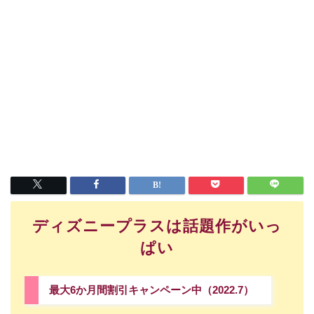
ディズニープラスは話題作がいっ
ぱい
最大6か月間割引キャンペーン中（2022.7）