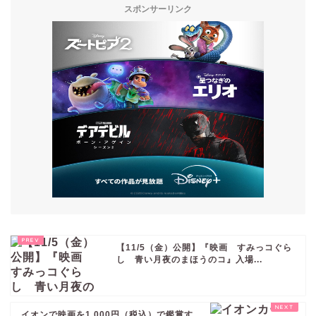
スポンサーリンク
【11/5（金）公開】『映画 すみっコぐら
し 青い月夜のまほうのコ』入場...
イオンで映画を1,000円（税込）で鑑賞す