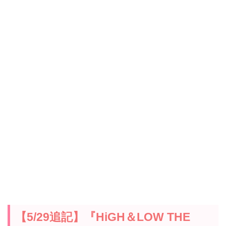
【5/29追記】『HiGH＆LOW THE