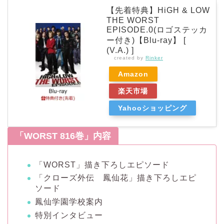
【先着特典】HiGH & LOW
THE WORST
EPISODE.0(ロゴステッカ
ー付き)【Blu-ray】 [
(V.A.) ]
created by
Rinker
Amazon
楽天市場
Yahooショッピング
「WORST 816巻」内容
「WORST」描き下ろしエピソード
「クローズ外伝 鳳仙花」描き下ろしエピ
ソード
鳳仙学園学校案内
特別インタビュー