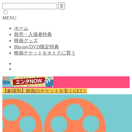
MENU
ホーム
前売・入場者特典
映画グッズ
Blu-ray/DVD限定特典
映画チケットをオトクに買う
【劇場別】映画のチケットを安くGET！