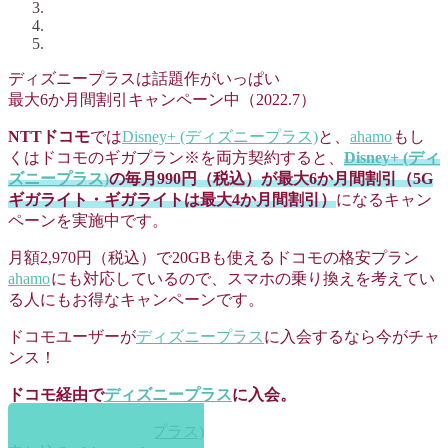
ディズニープラスは話題作がいっぱい
最大6か月間割引キャンペーン中（2022.7）
NTTドコモ
では
Disney+ (ディズニープラス)
と、
ahamo
もし
くはドコモのギガプラン※を両方契約すると、
Disney+ (ディ
ズニープラス)
の毎月990円（税込）が最大6か月間割引（5G
ギガライト・ギガライトは最大4か月間割引）
になるキャン
ペーンを実施中です。
月額2,970円（税込）で20GBも使えるドコモの格安プラン
ahamo
にも対応しているので、スマホの乗り換えを考えてい
る人にもお得なキャンペーンです。
ドコモユーザーが
ディズニープラス
に入会するなら今がチャ
ンス！
ドコモ経由で
ディズニープラス
に入会。
Disney+ (ディズニープラス)