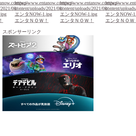
tanow.com/wp-
https://www.entanow.com/wp-
https://www.entanow.com/wp-
https://www.en
/2021/08/
content/uploads/2021/08/
content/uploads/2021/08/
content/uploads
jpg
エンタNOW-1.jpg
エンタNOW-1.jpg
エンタNOW-1.
！
エンタＮＯＷ！
エンタＮＯＷ！
エンタＮＯＷ
スポンサーリンク