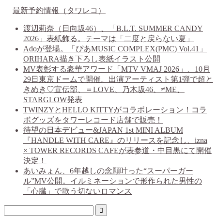
最新予約情報（タワレコ）
渡辺莉奈（日向坂46）、「B.L.T. SUMMER CANDY
2026」表紙飾る。テーマは「二度と戻らない夏」
Adoが登場。「ぴあMUSIC COMPLEX(PMC) Vol.41」
ORIHARA描き下ろし表紙イラスト公開
MV表彰する豪華アワード「MTV VMAJ 2026」、10月
29日東京ドームで開催。出演アーティスト第1弾で超と
きめき♡宣伝部、＝LOVE、乃木坂46、≠ME、
STARGLOW発表
TWINZYとHELLO KITTYがコラボレーション！コラ
ボグッズをタワーレコード店舗で販売！
待望の日本デビュー&JAPAN 1st MINI ALBUM
『HANDLE WITH CARE』のリリースを記念し、izna
× TOWER RECORDS CAFEが表参道・中目黒にて開催
決定！
あいみょん、6年越しの念願叶った“スーパーガー
ル”MV公開。イルミネーションで形作られた男性の
「心臓」で歌う切ないロマンス