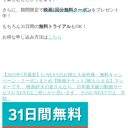
さらに、期間限定で
映画1回分無料クーポン
をプレゼント
中！
もちろん31日間の
無料トライアル
もOK！
お得な申し込み方法は
こちら
【2025年5月最新】U-NEXTのお得な入会特典・無料キャン
ペーン・クーポンまとめ【映画チケット1枚もらえる】
マッ
キーです。 映画好きの皆さんなら、日本最大級の動画サー
ビスU-NEXTはご存じかと思います。 そのU-NEXTでは、月
額...