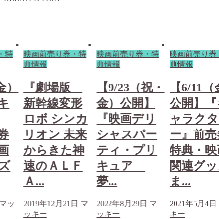
・特
映画前売り券・特
映画前売り券・特
映画前売り券
典情報
典情報
典情報
（金）
『劇場版
【9/23（祝・
【6/11
キ
新幹線変形
金）公開】
公開】『
ロボ シンカ
『映画デリ
ャラクタ
券
リオン 未来
シャスパー
ー』前売
画
からきた神
ティ・プリ
特典・映
ズ
速のＡＬＦ
キュア
関連グッ
Ａ...
夢...
ま...
マッ
2019年12月21日
マ
2022年8月29日
マ
2021年5月4日
ッキー
ッキー
キー