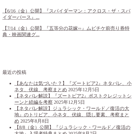
【6/16（金）公開】『スパイダーマン：アクロス・ザ・スパ
イダーバース』...
【7/14（金）公開】『五等分の花嫁∽』ムビチケ前売り券特
典・映画関連グ...
最近の投稿
【あなたは気づいた？】『ズートピア2』ネタバレ、小
ネタ、伏線、考察まとめ
2025年12月5日
【ネタバレ解説】『ズートピア2』ポストクレジットシ
ーンと続編を考察
2025年12月5日
【ネタバレ解説】ジュラシック・ワールド／復活の大
地』のトリビア、小ネタ、伏線、隠し要素、考察まと
め
2025年8月8日
【8/8（金）公開】『ジュラシック・ワールド／復活の
大地』入場者特典まとめ
2025年8月7日