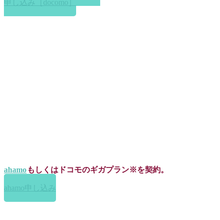
申し込み［docomo］
ahamo
もしくはドコモのギガプラン※を契約。
ahamo申し込み