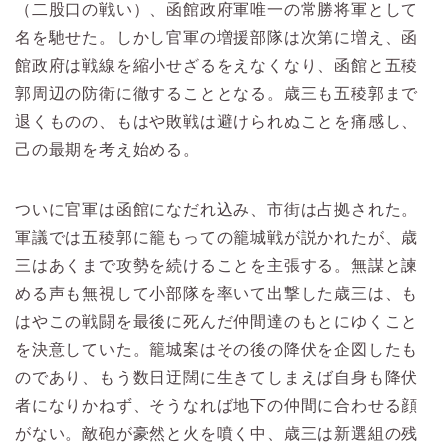
（二股口の戦い）、函館政府軍唯一の常勝将軍として
名を馳せた。しかし官軍の増援部隊は次第に増え、函
館政府は戦線を縮小せざるをえなくなり、函館と五稜
郭周辺の防衛に徹することとなる。歳三も五稜郭まで
退くものの、もはや敗戦は避けられぬことを痛感し、
己の最期を考え始める。
ついに官軍は函館になだれ込み、市街は占拠された。
軍議では五稜郭に籠もっての籠城戦が説かれたが、歳
三はあくまで攻勢を続けることを主張する。無謀と諫
める声も無視して小部隊を率いて出撃した歳三は、も
はやこの戦闘を最後に死んだ仲間達のもとにゆくこと
を決意していた。籠城案はその後の降伏を企図したも
のであり、もう数日迂闊に生きてしまえば自身も降伏
者になりかねず、そうなれば地下の仲間に合わせる顔
がない。敵砲が豪然と火を噴く中、歳三は新選組の残