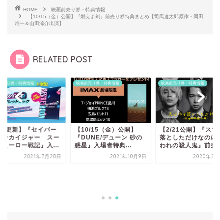
HOME
映画前売り券・特典情報
【10/15（金）公開】『燃えよ剣』前売り券特典まとめ【司馬遼太郎原作・岡田
准一＆山田涼介出演】
RELATED POST
前売り券・特典情報
映画前売り券・特典情報
映画前売り券・特典情報
8/5更新】『セイバー
【10/15（金）公開】
【2/21公開】『スマ
ゼンカイジャー スー
『DUNE/デューン 砂の
落としただけなのに
ーヒーロー戦記』入...
惑星』入場者特典...
われの殺人鬼』前売..
2021年7月28日
2021年10月9日
2020年2月