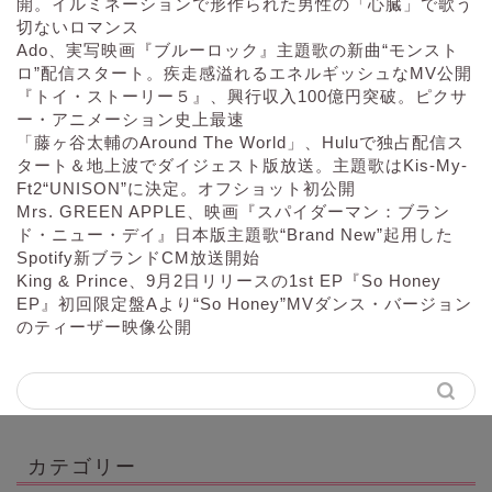
開。イルミネーションで形作られた男性の「心臓」で歌う
切ないロマンス
Ado、実写映画『ブルーロック』主題歌の新曲“モンスト
ロ”配信スタート。疾走感溢れるエネルギッシュなMV公開
『トイ・ストーリー５』、興行収入100億円突破。ピクサ
ー・アニメーション史上最速
「藤ヶ谷太輔のAround The World」、Huluで独占配信ス
タート＆地上波でダイジェスト版放送。主題歌はKis-My-
Ft2“UNISON”に決定。オフショット初公開
Mrs. GREEN APPLE、映画『スパイダーマン：ブラン
ド・ニュー・デイ』日本版主題歌“Brand New”起用した
Spotify新ブランドCM放送開始
King & Prince、9月2日リリースの1st EP『So Honey
EP』初回限定盤Aより“So Honey”MVダンス・バージョン
のティーザー映像公開
カテゴリー