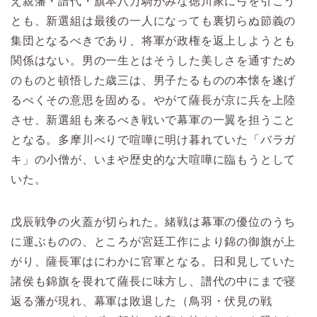
え親藩・譜代・旗本八万騎がみな徳川家に弓を引こう
とも、新選組は最後の一人になっても裏切らぬ節義の
集団となるべきであり、将軍が政権を返上しようとも
関係はない。男の一生とはそうした美しさを通すため
のものと頓悟した歳三は、男子たるものの本懐を遂げ
るべくその意思を固める。やがて薩長が京に兵を上陸
させ、新選組も来るべき戦いで幕軍の一翼を担うこと
となる。多摩川べりで喧嘩に明け暮れていた「バラガ
キ」の小僧が、いまや歴史的な大喧嘩に臨もうとして
いた。
戊辰戦争の火蓋が切られた。緒戦は幕軍の優位のうち
に運ぶものの、ところが宮廷工作により錦の御旗が上
がり、薩長軍はにわかに官軍となる。日和見していた
諸侯も錦旗を畏れて薩長に味方し、譜代の中にまで寝
返る藩が現れ、幕軍は敗退した（鳥羽・伏見の戦