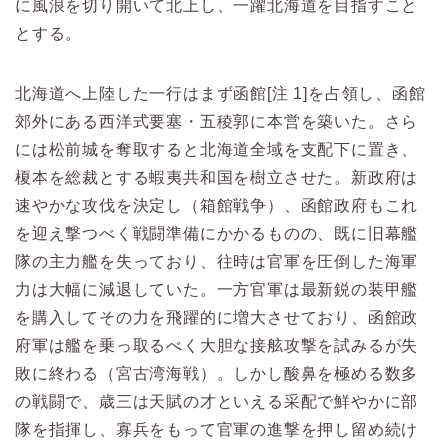
に風浪を切り開いて北上し、一躍北海道を目指すこと
とする。
北海道へ上陸した一行はまず函館[注 1]を占領し、函館
郊外にある西洋式要塞・五稜郭に本営を築いた。さら
には松前城を奪取すると北海道全域を支配下に置き、
榎本を総裁とする蝦夷共和国を樹立させた。新政府は
速やかな攻伐を決定し（箱館戦争）、函館政府もこれ
を迎え撃つべく戦闘準備にかかるものの、既に旧幕艦
隊の主力艦を失っており、往時は官軍を圧倒した海軍
力は大幅に減退していた。一方官軍は最新鋭の装甲艦
を購入してその力を飛躍的に増大させており、函館政
府軍は艦を乗っ取るべく大胆な接舷攻撃を試みるが失
敗に終わる（宮古湾海戦）。しかし酸鼻を極める数多
の戦闘で、歳三は天賦の才といえる采配で鮮やかに部
隊を指揮し、寡兵をもって官軍の進撃を押し留め続け