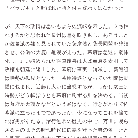
「バラガキ」と呼ばれた頃と何も変わりはなかった。
が、天下の政情は思いもよらぬ流転を示した。立ち枯
れするかと思われた長州は息を吹き返し、あろうこと
か佐幕派の雄と見られていた薩摩藩と薩長同盟を締結
させ、公儀の大廈に亀裂が走った。幕府は急速に弱体
化し、追い詰められた将軍慶喜は大政奉還を表明して
政権を朝廷に返上した。幕府は事実上消滅し、新選組
は時勢の孤児となった。幕臣待遇となっていた隊は動
揺に包まれ、近藤も大いに当惑するが、しかし歳三は
時勢がどう転ぼうとも幕府に殉ずる肚を決める。当初
は幕府か天朝かなどという頭はなく、行きがかりで佐
幕派に立ったまでであったが、今になってこれを捨て
れば男がすたる。諸行無常の歴史の中で、万世に易ら
ざるものはその時代時代に節義を守った男の名。たと