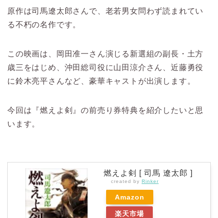
原作は司馬遼太郎さんで、老若男女問わず読まれてい
る不朽の名作です。
この映画は、岡田准一さん演じる新選組の副長・土方
歳三をはじめ、沖田総司役に山田涼介さん、近藤勇役
に鈴木亮平さんなど、豪華キャストが出演します。
今回は『燃えよ剣』の前売り券特典を紹介したいと思
います。
燃えよ剣 [ 司馬 遼太郎 ]
created by
Rinker
Amazon
楽天市場