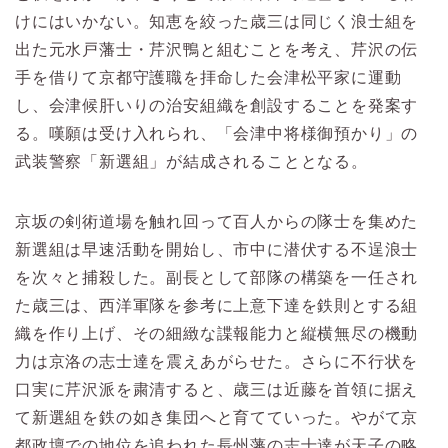
けにはいかない。知恵を絞った歳三は同じく浪士組を
出た元水戸藩士・芹沢鴨と組むことを考え、芹沢の伝
手を借りて京都守護職を拝命した会津松平家に運動
し、会津候肝いりの治安組織を創設することを発案す
る。嘆願は受け入れられ、「会津中将様御預かり」の
武装警察「新選組」が結成されることとなる。
京坂の剣術道場を触れ回って百人からの隊士を集めた
新選組は早速活動を開始し、市中に潜伏する不逞浪士
を次々と捕殺した。副長として部隊の構築を一任され
た歳三は、西洋軍隊を参考に上意下達を鉄則とする組
織を作り上げ、その細緻な諜報能力と縦横無尽の機動
力は京洛の志士達を震えあがらせた。さらに不行状を
口実に芹沢派を粛清すると、歳三は近藤を首領に据え
て新選組を鉄の如き集団へと育てていった。やがて京
都政壇での地位を追われた長州藩の志士達が天子の略