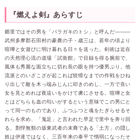
『燃えよ剣』あらすじ
郷里ではその男を「バラガキのトシ」と呼んだ―――
武州多摩郡石田村の豪農の子・歳三は、若年の頃より
喧嘩と女遊びに明け暮れる日々を送った。剣術は近在
の天然理心流の道場「試衛館」で目録を得る腕前で、
風体も秀麗な面立ちに切れ長の眼を持つ優男ぶり。他
流派とのいざこざが起これば狡猾なまでの作戦をひね
り出して敵を木っ端みじんに叩きのめし、一方で良い
女を見とめれば夜這いをかけて虜にさせる。喧嘩と女
とはどちらも血の匂いがするという意味でこの男にと
って同一のものであり、ふつふつと魂をたぎらせるそ
れらを求め、「鬼足」と言われた早足で里中を奔り回
る。剽悍無類の坂東武者の末裔である「土方」の隠し
姓は伊達ではなく、三百年来の泰平で惰弱になったそ