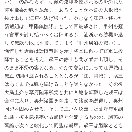
い）。のみならず、朝敵の烙印を捺されるのを恐れた
将軍慶喜が戦を放棄し、あろうことか本営の大坂城を
抜け出して江戸へ逃げ帰った。やむなく江戸へ移った
新選組は「甲陽鎮撫隊」として再編成され、甲州を窺
う官軍を討ち払うべく出陣するも、油断から勝機を逃
して無残な敗北を喫してしまう（甲州勝沼の戦い）。
憔悴した近藤は謹慎恭順を示す将軍に倣って官軍に投
降することを考え、歳三の静止も聞かずに出頭し、そ
のまま不帰の客となる。やがて交渉によって江戸城は
無血で開け渡されることとなるが（江戸開城）、歳三
はあくまで抗戦を続けることを譲らなかった。その後
大鳥圭介ら幕府陸軍残党と共に各地を転戦した歳三は
会津に入り、奥州諸国を奔走して諸侯を説得し、奥州
同盟を固めさせる。そして江戸を脱走した幕府海軍副
総裁・榎本武揚率いる艦隊と合流するものの、諸藩の
藩論が次々と軟化して同盟は崩壊。歳三は艦隊ととも