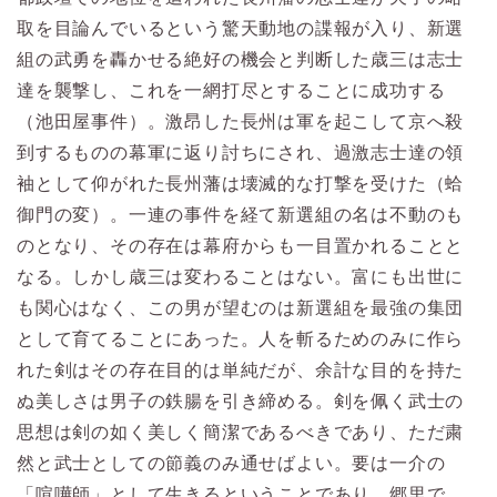
取を目論んでいるという驚天動地の諜報が入り、新選
組の武勇を轟かせる絶好の機会と判断した歳三は志士
達を襲撃し、これを一網打尽とすることに成功する
（池田屋事件）。激昂した長州は軍を起こして京へ殺
到するものの幕軍に返り討ちにされ、過激志士達の領
袖として仰がれた長州藩は壊滅的な打撃を受けた（蛤
御門の変）。一連の事件を経て新選組の名は不動のも
のとなり、その存在は幕府からも一目置かれることと
なる。しかし歳三は変わることはない。富にも出世に
も関心はなく、この男が望むのは新選組を最強の集団
として育てることにあった。人を斬るためのみに作ら
れた剣はその存在目的は単純だが、余計な目的を持た
ぬ美しさは男子の鉄腸を引き締める。剣を佩く武士の
思想は剣の如く美しく簡潔であるべきであり、ただ粛
然と武士としての節義のみ通せばよい。要は一介の
「喧嘩師」として生きるということであり、郷里で