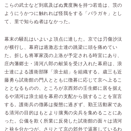
こらの武士など到底及ばぬ糞度胸を持つ若造は、茨の
ようにうかつに触れれば怪我をする「バラガキ」とし
て、里で知らぬ者はなかった。
幕末の騒乱はいよいよ頂点に達した。京では刃傷沙汰
が横行し、幕府は過激志士達の跳梁に頭を痛めてい
た。折しも将軍家茂の上洛が予定される時宜にあり、
庄内藩郷士・清河八郎の献策を受け入れた幕府は、浪
士達による護衛部隊「浪士組」を組織する。歳三も近
藤勇ら試衛館の門人とともに徴募に応じて京へ上るこ
ととなるものの、ところが京西郊の壬生郷に居を据え
るや清河は浪士組を幕府の支配から脱することを宣言
する。護衛兵の徴募は擬態に過ぎず、勤王活動家であ
る清河の目的はもとより攘夷の尖兵を集めることにあ
った。公儀を欺く所業に反発した試衛館の面々は清河
と袂を分かつが、さりとて京の郊外で逼塞しているわ