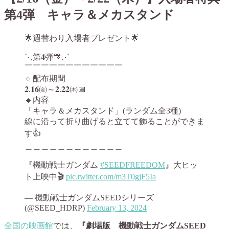
第4弾 キャラ＆メカスタンド
🌟週替わり入場者プレゼント🌟
⋱第𝟒弾🎊⋰
￣￣￣￣￣￣￣￣￣￣￣￣
🔹配布期間
𝟐.𝟏𝟔㈮～𝟐.𝟐𝟐㈭📅
🔹内容
「キャラ＆メカスタンド」(ランダム全3種)
線に沿って折り曲げると立てて飾ることができま
す👍
＿＿＿＿＿＿＿＿＿＿＿＿
『機動戦士ガンダム
#SEEDFREEDOM
』大ヒッ
ト上映中🎬
pic.twitter.com/m3T0gjF5Ia
— 機動戦士ガンダムSEEDシリーズ
(@SEED_HDRP)
February 13, 2024
全国の映画館
では、
『劇場版 機動戦士ガンダムSEED