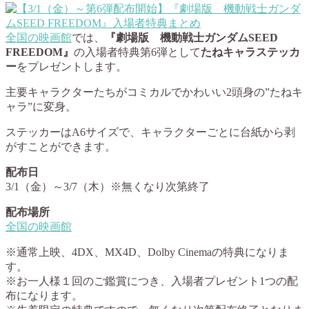
全国の映画館
では、
『劇場版 機動戦士ガンダムSEED
FREEDOM』
の入場者特典第6弾として
たねキャラステッカ
ー
をプレゼントします。
主要キャラクターたちがコミカルでかわいい2頭身の”たねキ
ャラ”に変身。
ステッカーはA6サイズで、キャラクターごとに台紙から剥
がすことができます。
配布日
3/1（金）～3/7（木）※無くなり次第終了
配布場所
全国の映画館
※通常上映、4DX、MX4D、Dolby Cinemaの特典になりま
す。
※お一人様１回のご鑑賞につき、入場者プレゼント1つの配
布になります。