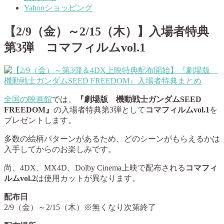
Yahooショッピング
【2/9（金）～2/15（木）】入場者特典
第3弾 コマフィルムvol.1
全国の映画館
では、
『劇場版 機動戦士ガンダムSEED
FREEDOM』
の入場者特典第3弾として
コマフィルムvol.1
を
プレゼントします。
多数の絵柄パターンがあるため、どのシーンがもらえるかは
入手してからのお楽しみです。
尚、4DX、MX4D、Dolby Cinema上映で配布される
コマフィ
ルムvol.2
は使用カットが異なります。
配布日
2/9（金）～2/15（木）※無くなり次第終了