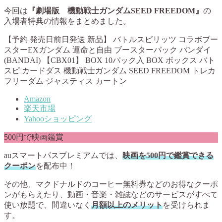
今回は
『劇場版 機動戦士ガンダムSEED FREEDOM』
の
入場者特典の情報をまとめました。
【予約 発売日前日発送 新品】 バトルスピリッツ コラボブー
スターEXガンダム 運命と自由 ブースターパック バンダイ
(BANDAI) 【CBX01】 BOX 10パック入 BOX ボックス バト
スピ カードダス 機動戦士ガンダム SEED FREEDOM トレカ
フリーダム ジャスティス カートン
Amazon
楽天市場
Yahooショッピング
500円で映画鑑賞
auスマートパスプレミアムでは、
映画を500円で鑑賞できる
クーポン
を配布中！
その他、マクドナルドのコーヒー無料券などのお得なクーポ
ンがもらえたり、動画・音楽・雑誌などのサービスがすべて
使い放題で、間違いなく
月額以上のメリット
を受けられま
す。