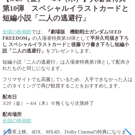
第10弾 スペシャルイラストカードと
短編小説「二人の逃避行」
全国の映画館
では、
『劇場版 機動戦士ガンダムSEED
FREEDOM』
の入場者特典第10弾として
平井久司描き下ろ
し スペシャルイラストカード
と
後藤リウ書き下ろし短編小
説「二人の逃避行」
をプレゼントします。
短編小説「二人の逃避行」は入場者特典第1弾として配布さ
れたものと同じになります。
フリマサイトでも高騰しているため、入手できなかった人は
このタイミングで再び観賞することをおすすめします。
配布日
3/29（金）～4/4（木）※無くなり次第終了
配布場所
全国の映画館
※通常上映、4DX、MX4D、Dolby Cinemaの特典になりま