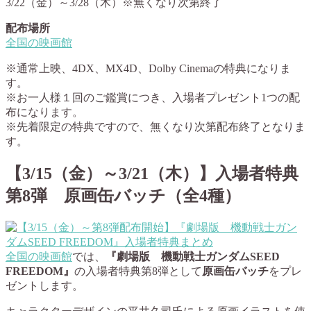
3/22（金）～3/28（木）※無くなり次第終了
配布場所
全国の映画館
※通常上映、4DX、MX4D、Dolby Cinemaの特典になりま
す。
※お一人様１回のご鑑賞につき、入場者プレゼント1つの配
布になります。
※先着限定の特典ですので、無くなり次第配布終了となりま
す。
【3/15（金）～3/21（木）】入場者特典
第8弾 原画缶バッチ（全4種）
全国の映画館
では、
『劇場版 機動戦士ガンダムSEED
FREEDOM』
の入場者特典第8弾として
原画缶バッチ
をプレ
ゼントします。