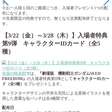
す。
※お一人様１回のご鑑賞につき、入場者プレゼント1つの配
布になります。
※先着限定の特典ですので、無くなり次第配布終了となりま
す。
【3/22（金）～3/28（木）】入場者特典
第9弾 キャラクターIDカード（全5
種）
全国の映画館
では、
『劇場版 機動戦士ガンダムSEED
FREEDOM』
の入場者特典第9弾として
キャラクターIDカー
ド（全5種）
をプレゼントします。
キャラクターデザインの平井久司氏による原画イラストを使
用した貴重な缶バッチは全4種類です。。
配布日