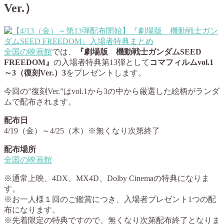
Ver.）
全国の映画館
では、
『劇場版 機動戦士ガンダムSEED
FREEDOM』
の入場者特典第13弾として
コマフィルムvol.1
～3（復刻Ver.）3
をプレゼントします。
今回の”復刻Ver.”はvol.1から3の中から厳選した絵柄がランダ
ムで配布されます。
配布日
4/19（金）～4/25（木）※無くなり次第終了
配布場所
全国の映画館
※通常上映、4DX、MX4D、Dolby Cinemaの特典になりま
す。
※お一人様１回のご鑑賞につき、入場者プレゼント1つの配
布になります。
※先着限定の特典ですので、無くなり次第配布終了となりま