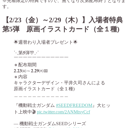
※先着限定の特典ですので、無くなり次第配布終了となりま
す。
【2/23（金）～2/29（木）】入場者特典
第5弾 原画イラストカード（全１種)
🌟週替わり入場者プレゼント🌟
⋱第𝟓弾🎊⋰
￣￣￣￣￣￣￣￣￣￣￣￣
🔹配布期間
𝟐.𝟐𝟑㈮～𝟐.𝟐𝟗㈭📅
🔹内容
キャラクターデザイン・平井久司さんによる
原画イラストカード（全１種)
＿＿＿＿＿＿＿＿＿＿＿＿
『機動戦士ガンダム
#SEEDFREEDOM
』大ヒッ
ト上映中🎬
pic.twitter.com/2ANMtxyCcf
— 機動戦士ガンダムSEEDシリーズ