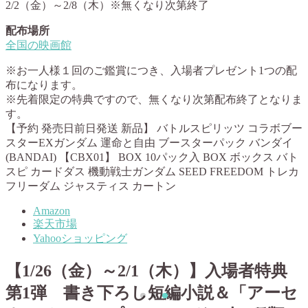
2/2（金）～2/8（木）※無くなり次第終了
配布場所
全国の映画館
※お一人様１回のご鑑賞につき、入場者プレゼント1つの配
布になります。
※先着限定の特典ですので、無くなり次第配布終了となりま
す。
【予約 発売日前日発送 新品】 バトルスピリッツ コラボブー
スターEXガンダム 運命と自由 ブースターパック バンダイ
(BANDAI) 【CBX01】 BOX 10パック入 BOX ボックス バト
スピ カードダス 機動戦士ガンダム SEED FREEDOM トレカ
フリーダム ジャスティス カートン
Amazon
楽天市場
Yahooショッピング
【1/26（金）～2/1（木）】入場者特典
第1弾 書き下ろし短編小説＆「アーセ