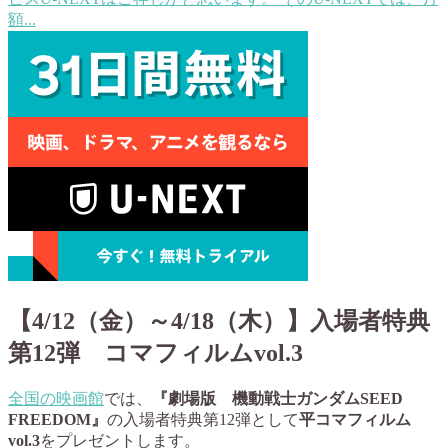
額...
【4/12（金）～4/18（木）】入場者特典
第12弾 コマフィルムvol.3
全国の映画館
では、
『劇場版 機動戦士ガンダムSEED
FREEDOM』
の入場者特典第12弾として
平コマフィルム
vol.3
をプレゼントします。