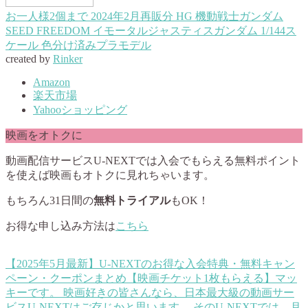
お一人様2個まで 2024年2月再販分 HG 機動戦士ガンダム
SEED FREEDOM イモータルジャスティスガンダム 1/144ス
ケール 色分け済みプラモデル
created by
Rinker
Amazon
楽天市場
Yahooショッピング
映画をオトクに
動画配信サービスU-NEXTでは入会でもらえる無料ポイント
を使えば映画もオトクに見れちゃいます。
もちろん31日間の
無料トライアル
もOK！
お得な申し込み方法は
こちら
【2025年5月最新】U-NEXTのお得な入会特典・無料キャン
ペーン・クーポンまとめ【映画チケット1枚もらえる】
マッ
キーです。 映画好きの皆さんなら、日本最大級の動画サー
ビスU-NEXTはご存じかと思います。 そのU-NEXTでは、月