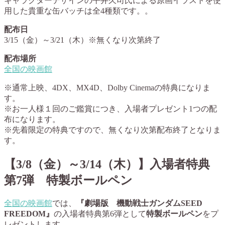
キャラクターデザインの平井久司氏による原画イラストを使
用した貴重な缶バッチは全4種類です。。
配布日
3/15（金）～3/21（木）※無くなり次第終了
配布場所
全国の映画館
※通常上映、4DX、MX4D、Dolby Cinemaの特典になりま
す。
※お一人様１回のご鑑賞につき、入場者プレゼント1つの配
布になります。
※先着限定の特典ですので、無くなり次第配布終了となりま
す。
【3/8（金）～3/14（木）】入場者特典
第7弾 特製ボールペン
全国の映画館
では、
『劇場版 機動戦士ガンダムSEED
FREEDOM』
の入場者特典第6弾として
特製ボールペン
をプ
レゼントします。