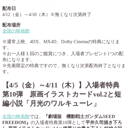
配布日
4/12（金）～4/18（木）※無くなり次第終了
配布場所
全国の映画館
※通常上映、4DX、MX4D、Dolby Cinemaの特典になりま
す。
※お一人様１回のご鑑賞につき、入場者プレゼント1つの配
布になります。
※先着限定の特典ですので、無くなり次第配布終了となりま
す。
【4/5（金）～4/11（木）】入場者特典
第10弾 原画イラストカードvol.2と短
編小説「月光のワルキューレ」
全国の映画館
では、
『劇場版 機動戦士ガンダムSEED
FREEDOM』
の入場者特典第10弾として
平井久司描き下ろ