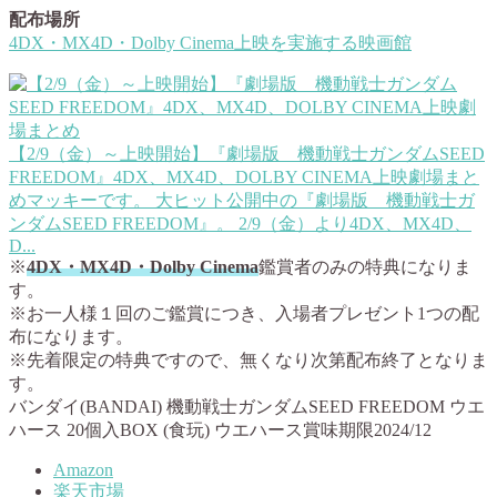
配布場所
4DX・MX4D・Dolby Cinema上映を実施する映画館
【2/9（金）～上映開始】『劇場版 機動戦士ガンダムSEED
FREEDOM』4DX、MX4D、DOLBY CINEMA上映劇場まと
め
マッキーです。 大ヒット公開中の『劇場版 機動戦士ガ
ンダムSEED FREEDOM』。 2/9（金）より4DX、MX4D、
D...
※
4DX・MX4D・Dolby Cinema
鑑賞者のみの特典になりま
す。
※お一人様１回のご鑑賞につき、入場者プレゼント1つの配
布になります。
※先着限定の特典ですので、無くなり次第配布終了となりま
す。
バンダイ(BANDAI) 機動戦士ガンダムSEED FREEDOM ウエ
ハース 20個入BOX (食玩) ウエハース賞味期限2024/12
Amazon
楽天市場