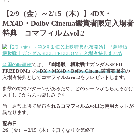
【2/9（金）～2/15（木）】4DX・
MX4D・Dolby Cinema鑑賞者限定入場者
特典 コマフィルムvol.2
全国の映画館
では、
『劇場版 機動戦士ガンダムSEED
FREEDOM』
の
4DX・MX4D・Dolby Cinema鑑賞者限定
の
入場者特典として
コマフィルムvol.2
をプレゼントします。
多数の絵柄パターンがあるため、どのシーンがもらえるかは
入手してからのお楽しみです。
尚、通常上映で配布される
コマフィルムvol.1
は使用カットが
異なります。
配布日
2/9（金）～2/15（木）※無くなり次第終了