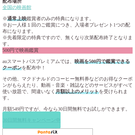
配布場所
全国の映画館
※
通常上映
鑑賞者のみの特典になります。
※お一人様１回のご鑑賞につき、入場者プレゼント1つの配
布になります。
※先着限定の特典ですので、無くなり次第配布終了となりま
す。
500円で映画鑑賞
auスマートパスプレミアムでは、
映画を500円で鑑賞できる
クーポン
を配布中！
その他、マクドナルドのコーヒー無料券などのお得なクーポ
ンがもらえたり、動画・音楽・雑誌などのサービスがすべて
使い放題で、間違いなく
月額以上のメリット
を受けられま
す。
月額549円ですが、今なら
30日間無料
でお試しができます。
30日間無料キャンペーン中