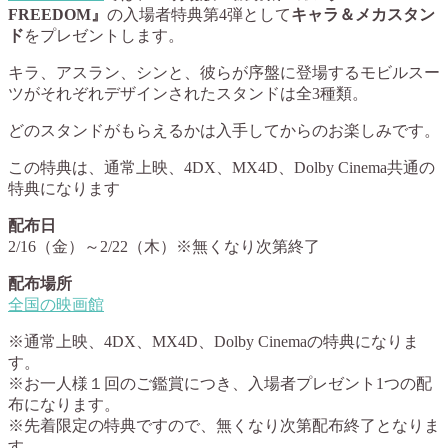
FREEDOM』
の入場者特典第4弾として
キャラ＆メカスタン
ド
をプレゼントします。
キラ、アスラン、シンと、彼らが序盤に登場するモビルスー
ツがそれぞれデザインされたスタンドは全3種類。
どのスタンドがもらえるかは入手してからのお楽しみです。
この特典は、通常上映、4DX、MX4D、Dolby Cinema共通の
特典になります
配布日
2/16（金）～2/22（木）※無くなり次第終了
配布場所
全国の映画館
※通常上映、4DX、MX4D、Dolby Cinemaの特典になりま
す。
※お一人様１回のご鑑賞につき、入場者プレゼント1つの配
布になります。
※先着限定の特典ですので、無くなり次第配布終了となりま
す。