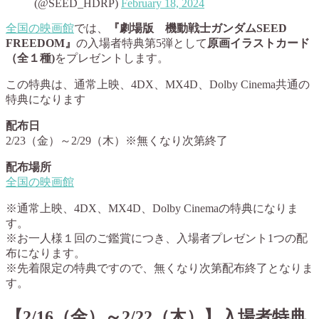
(@SEED_HDRP)
February 18, 2024
全国の映画館
では、
『劇場版 機動戦士ガンダムSEED
FREEDOM』
の入場者特典第5弾として
原画イラストカード
（全１種)
をプレゼントします。
この特典は、通常上映、4DX、MX4D、Dolby Cinema共通の
特典になります
配布日
2/23（金）～2/29（木）※無くなり次第終了
配布場所
全国の映画館
※通常上映、4DX、MX4D、Dolby Cinemaの特典になりま
す。
※お一人様１回のご鑑賞につき、入場者プレゼント1つの配
布になります。
※先着限定の特典ですので、無くなり次第配布終了となりま
す。
【2/16（金）～2/22（木）】入場者特典