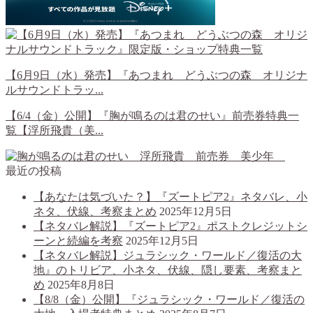
【6月9日（水）発売】『あつまれ どうぶつの森 オリジナ
ルサウンドトラッ...
【6/4（金）公開】『胸が鳴るのは君のせい』前売券特典一
覧【浮所飛貴（美...
最近の投稿
【あなたは気づいた？】『ズートピア2』ネタバレ、小
ネタ、伏線、考察まとめ
2025年12月5日
【ネタバレ解説】『ズートピア2』ポストクレジットシ
ーンと続編を考察
2025年12月5日
【ネタバレ解説】ジュラシック・ワールド／復活の大
地』のトリビア、小ネタ、伏線、隠し要素、考察まと
め
2025年8月8日
【8/8（金）公開】『ジュラシック・ワールド／復活の