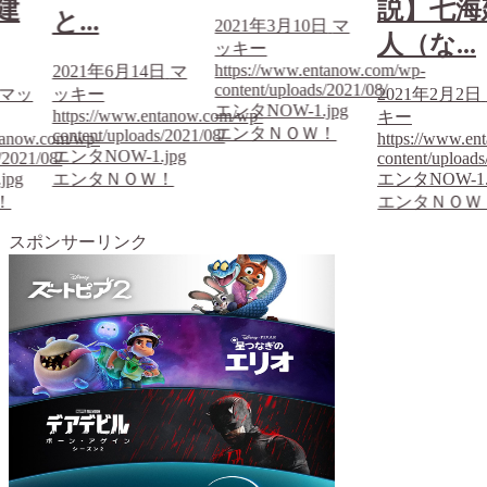
建
説】七海
と...
2021年3月10日
マ
人（な...
ッキー
https://www.entanow.com/wp-
2021年6月14日
マ
content/uploads/2021/08/
マッ
ッキー
2021年2月2日
エンタNOW-1.jpg
https://www.entanow.com/wp-
キー
エンタＮＯＷ！
content/uploads/2021/08/
tanow.com/wp-
https://www.en
エンタNOW-1.jpg
/2021/08/
content/uploads
jpg
エンタＮＯＷ！
エンタNOW-1.
！
エンタＮＯＷ
スポンサーリンク