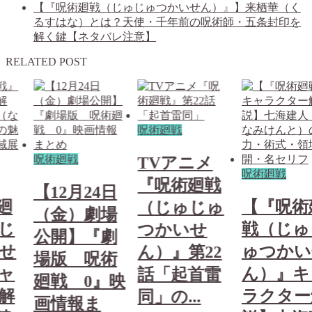
【『呪術廻戦（じゅじゅつかいせん）』】来栖華（く
るすはな）とは？天使・千年前の呪術師・五条封印を
解く鍵【ネタバレ注意】
RELATED POST
呪術廻戦
呪術廻戦
TVアニメ
呪術廻戦
『呪術廻戦
【12月24日
廻
【『呪術
（じゅじゅ
（金）劇場
じ
戦（じゅ
つかいせ
公開】『劇
せ
ゅつかい
ん）』第22
場版 呪術
ャ
ん）』キ
話「起首雷
廻戦 0』映
解
ラクター
同」の...
画情報ま