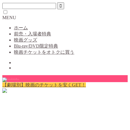
MENU
ホーム
前売・入場者特典
映画グッズ
Blu-ray/DVD限定特典
映画チケットをオトクに買う
【劇場別】映画のチケットを安くGET！