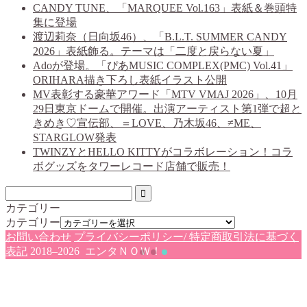
CANDY TUNE、「MARQUEE Vol.163」表紙＆巻頭特
集に登場
渡辺莉奈（日向坂46）、「B.L.T. SUMMER CANDY
2026」表紙飾る。テーマは「二度と戻らない夏」
Adoが登場。「ぴあMUSIC COMPLEX(PMC) Vol.41」
ORIHARA描き下ろし表紙イラスト公開
MV表彰する豪華アワード「MTV VMAJ 2026」、10月
29日東京ドームで開催。出演アーティスト第1弾で超と
きめき♡宣伝部、＝LOVE、乃木坂46、≠ME、
STARGLOW発表
TWINZYとHELLO KITTYがコラボレーション！コラ
ボグッズをタワーレコード店舗で販売！
カテゴリー
カテゴリー
お問い合わせ
プライバシーポリシー/ 特定商取引法に基づく
表記
2018–2026 エンタＮＯＷ！