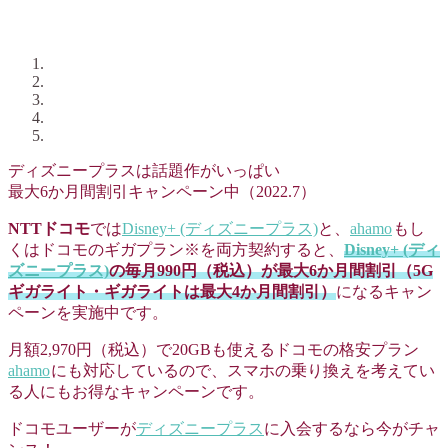
ディズニープラスは話題作がいっぱい
最大6か月間割引キャンペーン中（2022.7）
NTTドコモ
では
Disney+ (ディズニープラス)
と、
ahamo
もし
くはドコモのギガプラン※を両方契約すると、
Disney+ (ディ
ズニープラス)
の毎月990円（税込）が最大6か月間割引（5G
ギガライト・ギガライトは最大4か月間割引）
になるキャン
ペーンを実施中です。
月額2,970円（税込）で20GBも使えるドコモの格安プラン
ahamo
にも対応しているので、スマホの乗り換えを考えてい
る人にもお得なキャンペーンです。
ドコモユーザーが
ディズニープラス
に入会するなら今がチャ