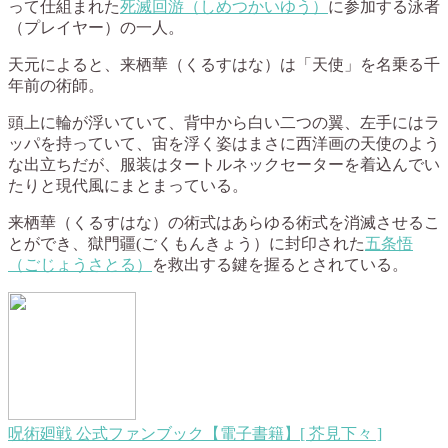
って仕組まれた
死滅回游（しめつかいゆう）
に参加する泳者
（プレイヤー）の一人。
天元によると、来栖華（くるすはな）は「天使」を名乗る千
年前の術師。
頭上に輪が浮いていて、背中から白い二つの翼、左手にはラ
ッパを持っていて、宙を浮く姿はまさに西洋画の天使のよう
な出立ちだが、服装はタートルネックセーターを着込んでい
たりと現代風にまとまっている。
来栖華（くるすはな）の術式はあらゆる術式を消滅させるこ
とができ、獄門疆(ごくもんきょう）に封印された
五条悟
（ごじょうさとる）
を救出する鍵を握るとされている。
呪術廻戦 公式ファンブック【電子書籍】[ 芥見下々 ]