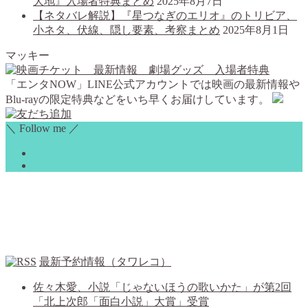
大地』入場者特典まとめ
2025年8月7日
【ネタバレ解説】『星つなぎのエリオ』のトリビア、
小ネタ、伏線、隠し要素、考察まとめ
2025年8月1日
マッキー
「エンタNOW」LINE公式アカウントでは映画の最新情報や
Blu-rayの限定特典などをいち早くお届けしています。
＼ Follow me ／
最新予約情報（タワレコ）
佐々木愛、小説「じゃないほうの歌いかた」が第2回
「北上次郎「面白小説」大賞」受賞