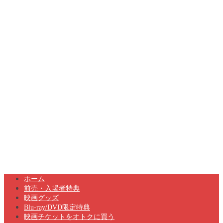
ホーム
前売・入場者特典
映画グッズ
Blu-ray/DVD限定特典
映画チケットをオトクに買う