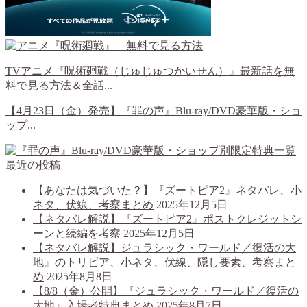
TVアニメ『呪術廻戦（じゅじゅつかいせん）』最新話を無
料で見る方法＆全話...
【4月23日（金）発売】『罪の声』Blu-ray/DVD豪華版・ショ
ップ...
最近の投稿
【あなたは気づいた？】『ズートピア2』ネタバレ、小
ネタ、伏線、考察まとめ
2025年12月5日
【ネタバレ解説】『ズートピア2』ポストクレジットシ
ーンと続編を考察
2025年12月5日
【ネタバレ解説】ジュラシック・ワールド／復活の大
地』のトリビア、小ネタ、伏線、隠し要素、考察まと
め
2025年8月8日
【8/8（金）公開】『ジュラシック・ワールド／復活の
大地』入場者特典まとめ
2025年8月7日