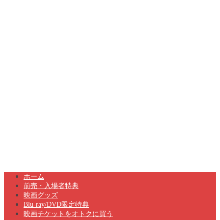
ホーム
前売・入場者特典
映画グッズ
Blu-ray/DVD限定特典
映画チケットをオトクに買う