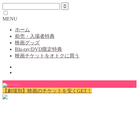
MENU
ホーム
前売・入場者特典
映画グッズ
Blu-ray/DVD限定特典
映画チケットをオトクに買う
【劇場別】映画のチケットを安くGET！