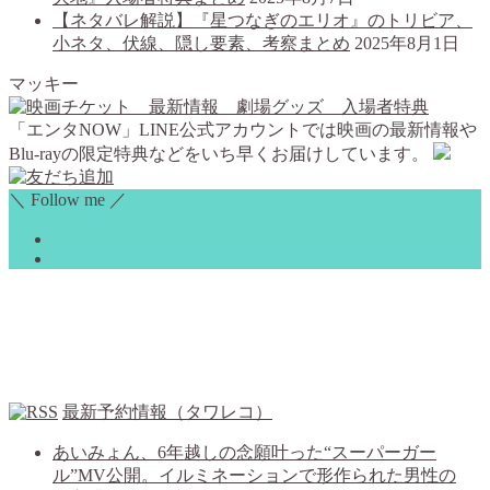
【ネタバレ解説】『星つなぎのエリオ』のトリビア、
小ネタ、伏線、隠し要素、考察まとめ
2025年8月1日
マッキー
「エンタNOW」LINE公式アカウントでは映画の最新情報や
Blu-rayの限定特典などをいち早くお届けしています。
＼ Follow me ／
最新予約情報（タワレコ）
あいみょん、6年越しの念願叶った“スーパーガー
ル”MV公開。イルミネーションで形作られた男性の