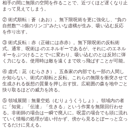
相手の間に無限の空間を作ることで、近づくほど遅くなり止
まって見えてしまう。
② 術式順転：蒼（あお）。無下限呪術を更に強化し、“負の
自然数”“-1個のリンゴ”みたいな虚構が生み、吸い込む反応
を作り出す。
③ 術式反転：赤（正確には赤赤）。無下限呪術の反転術
式。通常、呪術は-のエネルギーであるが、それに-のエネル
ギーをぶつけることで+に変わり、吸い込むのとは反対に弾
く力になる。使用時は敵を遠くまで吹っ飛ばすことが可能。
④ 虚式：茈（むらさき）。五条家の内部でも一部の人間し
か知らない、術式の順転と反転、これらの無限を衝突させて
生成される仮想の質量を押し出す技。広範囲の森を地中ごと
抉り取るほどの威力を誇る。
⑤ 領域展開：無量空処（むりょうくうしょ）。領域内の者
に「知覚」「伝達」「生きる」という作業を無限回行わせ
る。非術師の場合は一瞬で廃人に。呪霊の場合でも頭に流れ
ていく情報の処理が追い付かず、傍から見るとぼーっと立っ
てるだけに見える。