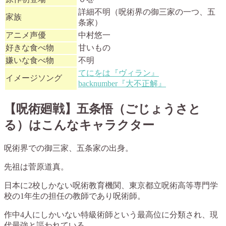
詳細不明（呪術界の御三家の一つ、五
家族
条家）
アニメ声優
中村悠一
好きな食べ物
甘いもの
嫌いな食べ物
不明
てにをは『ヴィラン』
イメージソング
backnumber『大不正解』
【呪術廻戦】五条悟（ごじょうさと
る）はこんなキャラクター
呪術界での御三家、五条家の出身。
先祖は菅原道真。
日本に2校しかない呪術教育機関、東京都立呪術高等専門学
校の1年生の担任の教師であり呪術師。
作中4人にしかいない特級術師という最高位に分類され、現
代最強と謳われている。