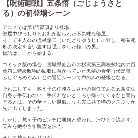
【呪術廻戦】五条悟（ごじょうさと
る）の初登場シーン
アニメでは第1話冒頭より登場。
部屋中びっしりとお札が貼られた不気味な部屋。
そこで主人公の虎杖悠二（いたどりゆうじ）に対し、秘匿死
刑の決定を言い渡す目隠しをした軽口の男。
物語はここから始まる。
コミック版の場合、宮城県仙台市の杉沢第三高校敷地内の百
葉箱に特級呪物の回収に向かっていた黒髪の青年（伏黒恵：
ふしぐろめぐみ）との通話シーンで声のみの登場となる。
それにしても、教え子の任務をまさかの担任である五条先生
自身が手伝わない、手伝わないどころか帰ってくるなと宣告
するとは、その華々しい風貌よりも先に巷で噂のクズぶりが
先に出てしまった。
しかし、教え子のピンチに颯爽と現われ、汗ひとつ流さず、
笑みを絶やさず呪霊を払う。
そして放ったセリフが、