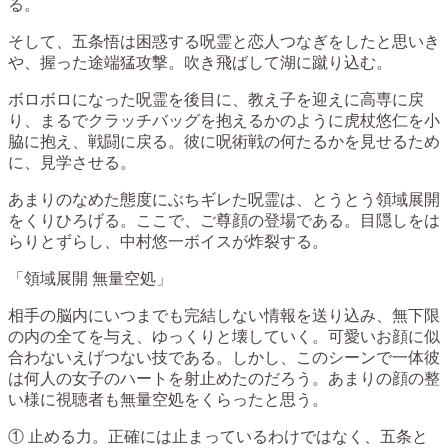
る。
そして、五条悟は困惑する呪霊と恋人つなぎをしたと思いき
や、握った途端猛攻撃。吹き飛ばして湖に蹴り込む。
ボロボロになった呪霊を後目に、教え子を迎えに高専に戻
り、まるでクラッチバッグを抱えるかのように虎杖悠仁を小
脇に抱え、戦闘に戻る。彼に呪術戦の何たるかを見せるため
に、見学させる。
あまりのなめた態度にぶちギレた呪霊は、とうとう領域展開
をくりひろげる。ここで、ご尊顔の登場である。目隠しをは
らりとずらし、中村悠一ボイスが炸裂する。
「領域展開 無量空処」
相手の脳内にいつまでも完結しない情報を送り込み、無下限
の内の全てを与え、ゆっくりと壊していく。可愛いお顔に似
合わないえげつない技である。しかし、このシーンで一体彼
は何人の女子のハートを射止めたのだろう。あまりの顔の整
い様に視聴者も無量空処をくらったと思う。
① 止める力。正確には止まっているわけではなく、五条と