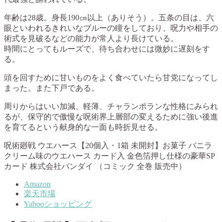
年齢は28歳。身長190㎝以上（ありそう）。五条の目は、六
眼といわれるきれいなブルーの瞳をしており、呪力や相手の
術式を見破るなどの能力が常人より長けている。
時間にとってもルーズで、待ち合わせには微妙に遅刻をす
る。
頭を回すために甘いものをよく食べていたら甘党になってし
まった。また下戸である。
周りからはいい加減、軽薄、チャランポランな性格にみられ
るが、保守的で傲慢な呪術界上層部の変えるために強い後進
を育てるという献身的な一面も時折見せる。
呪術廻戦 ウエハース【20個入・1箱 未開封】お菓子 バニラ
クリーム味のウエハース カード入 金色箔押し仕様の豪華SP
カード 株式会社バンダイ （コミック 全巻 販売中）
Amazon
楽天市場
Yahooショッピング