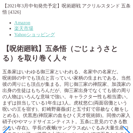
【2021年3月中旬発売予定】呪術廻戦 アクリルスタンド 五条
悟 [4326]
Amazon
楽天市場
Yahooショッピング
【呪術廻戦】五条悟（ごじょうさと
る）を取り巻く人々
五条家はいわゆる御三家といわれる、名家中の名家だ。
呪術師の中でも頂点と言っていい家柄の生まれである。当然
彼の周りにも頂点が集まる。同じ御三家の禅院家、加茂家の
出身の生徒はもちろんだが、御三家出身でなくても彼の周り
の人物はいろんな意味で強い。キャラクター性も相当濃い。
まずは担当している1年生は3人。虎杖悠仁(両面宿儺という
呪いの王を宿す)、釘崎野薔薇(釘と五寸釘で容赦なく敵をし
とめる)、伏黒恵(禅院家の血をひく天才呪術師)。同僚の家入
硝子(ややマッドサイエンティスト。五条に意見のできる数
少ない存在)。学長の夜蛾(サングラスぬいぐるみ大量生産コ