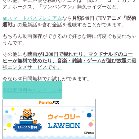
その他、主に声優を務めるアニメは『僕のヒーローアカデミ
ア』ホークス、『ワンパンマン』無免ライダーなど。
auスマートパスプレミアム
なら
月額549円
で
TVアニメ『呪術
廻戦』
の最新話を含む全話を視聴することができます。
もちろん動画保存ができるので好きな時に何度でも見れちゃ
うんです。
その他にも
映画が1,200円で観れたり、マクドナルドのコー
ヒーが無料で飲めたり、音楽・雑誌・ゲームが遊び放題
の最
強エンタメサービスです。
今なら
30日間無料
でお試しができます。
30日間無料キャンペーン中