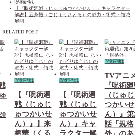
呪術廻戦
【『呪術廻戦（じゅじゅつかいせん）』キャラクター
解説】五条悟（ごじょうさとる）の魅力・術式・領域
展開
RELATED POST
呪術廻戦
メ
TVアニ
呪術廻戦
呪術廻戦
戦
『呪術廻
【『呪術廻
【『呪術廻
ゅ
（じゅじ
戦（じゅじ
戦（じゅじ
つかいせ
ゅつかいせ
ゅつかいせ
0
ん）』第
ん）』】来
ん）』キャ
話「規格
栖華（くる
ラクター解
.
外」のあ..