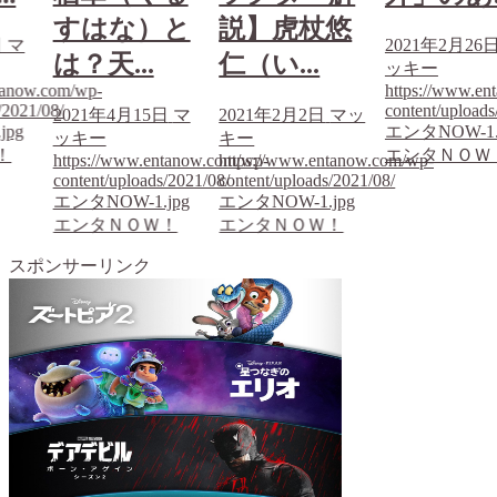
すはな）と
説】虎杖悠
日
マ
2021年2月26
は？天...
仁（い...
ッキー
tanow.com/wp-
https://www.en
/2021/08/
content/uploads
2021年4月15日
マ
2021年2月2日
マッ
jpg
エンタNOW-1.
ッキー
キー
！
エンタＮＯＷ
https://www.entanow.com/wp-
https://www.entanow.com/wp-
content/uploads/2021/08/
content/uploads/2021/08/
エンタNOW-1.jpg
エンタNOW-1.jpg
エンタＮＯＷ！
エンタＮＯＷ！
スポンサーリンク