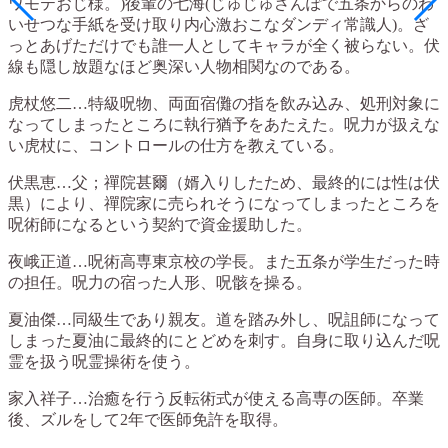
ワモテおじ様。)後輩の七海(じゅじゅさんぽで五条からのわ
いせつな手紙を受け取り内心激おこなダンディ常識人)。ざ
っとあげただけでも誰一人としてキャラが全く被らない。伏
線も隠し放題なほど奥深い人物相関なのである。
虎杖悠二…特級呪物、両面宿儺の指を飲み込み、処刑対象に
なってしまったところに執行猶予をあたえた。呪力が扱えな
い虎杖に、コントロールの仕方を教えている。
伏黒恵…父；禪院甚爾（婿入りしたため、最終的には性は伏
黒）により、禪院家に売られそうになってしまったところを
呪術師になるという契約で資金援助した。
夜峨正道…呪術高専東京校の学長。また五条が学生だった時
の担任。呪力の宿った人形、呪骸を操る。
夏油傑…同級生であり親友。道を踏み外し、呪詛師になって
しまった夏油に最終的にとどめを刺す。自身に取り込んだ呪
霊を扱う呪霊操術を使う。
家入祥子…治癒を行う反転術式が使える高専の医師。卒業
後、ズルをして2年で医師免許を取得。