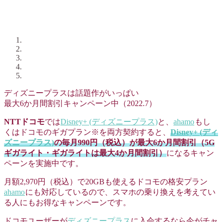
ディズニープラスは話題作がいっぱい
最大6か月間割引キャンペーン中（2022.7）
NTTドコモ
では
Disney+ (ディズニープラス)
と、
ahamo
もし
くはドコモのギガプラン※を両方契約すると、
Disney+ (ディ
ズニープラス)
の毎月990円（税込）が最大6か月間割引（5G
ギガライト・ギガライトは最大4か月間割引）
になるキャン
ペーンを実施中です。
月額2,970円（税込）で20GBも使えるドコモの格安プラン
ahamo
にも対応しているので、スマホの乗り換えを考えてい
る人にもお得なキャンペーンです。
ドコモユーザーが
ディズニープラス
に入会するなら今がチャ