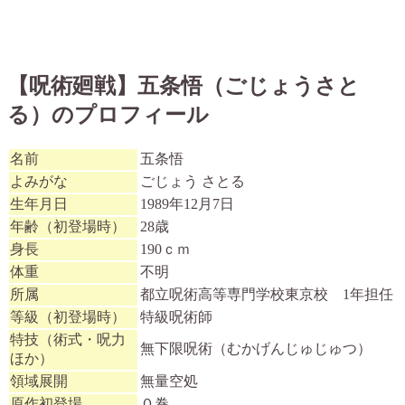
【呪術廻戦】五条悟（ごじょうさと
る）のプロフィール
名前
五条悟
よみがな
ごじょう さとる
生年月日
1989年12月7日
年齢（初登場時）
28歳
身長
190ｃｍ
体重
不明
所属
都立呪術高等専門学校東京校 1年担任
等級（初登場時）
特級呪術師
特技（術式・呪力
無下限呪術（むかげんじゅじゅつ）
ほか）
領域展開
無量空処
原作初登場
０巻