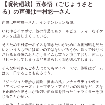
【呪術廻戦】五条悟（ごじょうさと
る）の声優は中村悠一さん
声優は中村悠一さん。インテンション所属。
いわゆるイケボで、他の作品でもクールビューティーなイケ
メンを担当しまくっている。
そのため中村悠一ボイスを聞きたいがために呪術廻戦を見た
いという人も中には多いのではないだろうか。端々で繰り出
される五条悟のおふざけタイムも堂々と演じており、何回も
リピートしてしまうほど素晴らしく聞き惚れてしまう。
そんな中村さんご本人はとてもマイペースで、趣味はゲーム
は丸一日することもあるそう。
『ジョジョの奇妙な冒険 黄金の風』ブチャラティや映画
『アベンジャーズ』キャプテン・アメリカの吹替など、内な
る正義から湧き上がる強い使命感を持ったキャラクターを演
じることが多い。