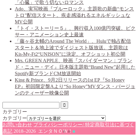
「心臓」で歌う切ないロマンス
Ado、実写映画『ブルーロック』主題歌の新曲“モンス
トロ”配信スタート。疾走感溢れるエネルギッシュな
MV公開
『トイ・ストーリー５』、興行収入100億円突破。ピク
サー・アニメーション史上最速
「藤ヶ谷太輔のAround The World」、Huluで独占配信
スタート＆地上波でダイジェスト版放送。主題歌は
Kis-My-Ft2“UNISON”に決定。オフショット初公開
Mrs. GREEN APPLE、映画『スパイダーマン：ブラン
ド・ニュー・デイ』日本版主題歌“Brand New”起用した
Spotify新ブランドCM放送開始
King & Prince、9月2日リリースの1st EP『So Honey
EP』初回限定盤Aより“So Honey”MVダンス・バージョ
ンのティーザー映像公開
カテゴリー
カテゴリー
お問い合わせ
プライバシーポリシー/ 特定商取引法に基づく
表記
2018–2026 エンタＮＯＷ！