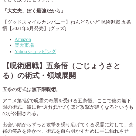
「大丈夫、ぼく最強だから」
【グッドスマイルカンパニー】ねんどろいど 呪術廻戦 五条
悟【2021年6月発売】[グッズ]
Amazon
楽天市場
Yahooショッピング
【呪術廻戦】五条悟（ごじょうさと
る）の術式・領域展開
五条の術式は
無下限呪術
。
アニメ第7話で呪霊の奇襲を受ける五条悟。ここで彼の無下
限の術式、彼に近づけば近づくほど攻撃が遅くなるというも
のが公開される。
出会い頭からずっと攻撃を繰り広げてくる呪霊に対して、余
裕の笑みを浮かべ、術式を自ら明かすために手に触れさせ