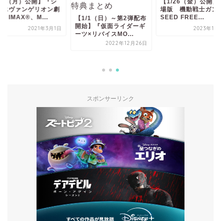
【1/26（金）公開】『劇
場版 機動戦士ガンダム
SEED FREE...
【1/1（日）～第2弾配布
開始】『仮面ライダーギ
2023年11月14日
ーツ×リバイスMO...
【3/8（月）公開
2022年12月26日
ン・エヴァンゲリ
場版』IMAX®、M..
2021
スポンサーリンク