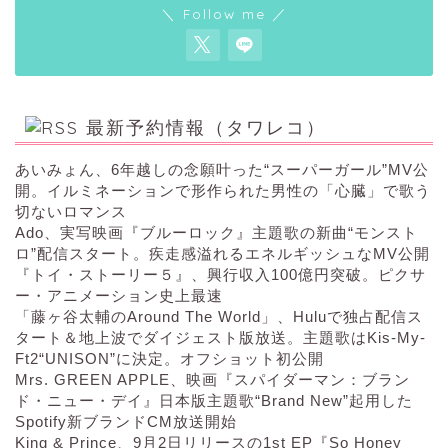
＼ Follow me ／
最新予約情報（タワレコ）
あいみょん、6年越しの念願叶った“スーパーガール”MV公
開。イルミネーションで形作られた男性の「心臓」で歌う
切ないロマンス
Ado、実写映画『ブルーロック』主題歌の新曲“モンスト
ロ”配信スタート。疾走感溢れるエネルギッシュなMV公開
『トイ・ストーリー５』、興行収入100億円突破。ピクサ
ー・アニメーション史上最速
「藤ヶ谷太輔のAround The World」、Huluで独占配信ス
タート＆地上波でダイジェスト版放送。主題歌はKis-My-
Ft2“UNISON”に決定。オフショット初公開
Mrs. GREEN APPLE、映画『スパイダーマン：ブラン
ド・ニュー・デイ』日本版主題歌“Brand New”起用した
Spotify新ブランドCM放送開始
King & Prince、9月2日リリースの1st EP『So Honey