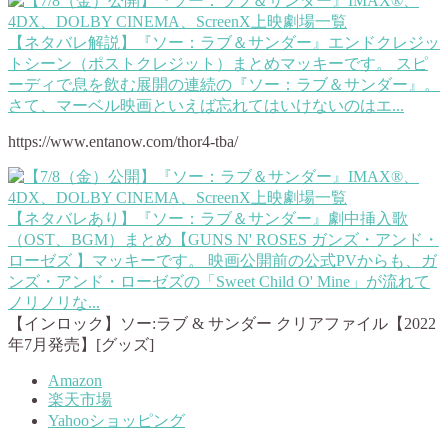
【ネタバレ解説】『ソー：ラブ＆サンダー』エンドクレジッ
トシーン（ポストクレジット）まとめ
マッキーです。 スピ
ーディで息を飲む展開の連続の『ソー：ラブ＆サンダー』。
さて、マーベル映画といえば忘れてはいけないのはエ...
https://www.entanow.com/thor4-tba/
【ネタバレあり】『ソー：ラブ＆サンダー』劇中挿入歌
（OST、BGM）まとめ【GUNS N' ROSES ガンズ・アンド・
ローゼズ 】
マッキーです。 映画公開前の公式PVからも、ガ
ンズ・アンド・ローゼズの「Sweet Child O' Mine」が流れて
ノリノリな...
【インロック】ソー:ラブ & サンダー クリアファイル【2022
年7月発売】[グッズ]
Amazon
楽天市場
Yahooショッピング