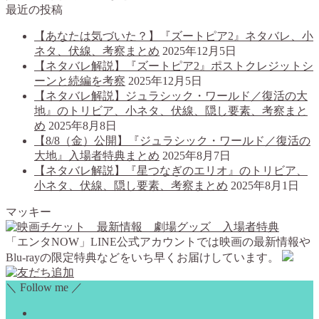
最近の投稿
【あなたは気づいた？】『ズートピア2』ネタバレ、小
ネタ、伏線、考察まとめ
2025年12月5日
【ネタバレ解説】『ズートピア2』ポストクレジットシ
ーンと続編を考察
2025年12月5日
【ネタバレ解説】ジュラシック・ワールド／復活の大
地』のトリビア、小ネタ、伏線、隠し要素、考察まと
め
2025年8月8日
【8/8（金）公開】『ジュラシック・ワールド／復活の
大地』入場者特典まとめ
2025年8月7日
【ネタバレ解説】『星つなぎのエリオ』のトリビア、
小ネタ、伏線、隠し要素、考察まとめ
2025年8月1日
マッキー
「エンタNOW」LINE公式アカウントでは映画の最新情報や
Blu-rayの限定特典などをいち早くお届けしています。
＼ Follow me ／