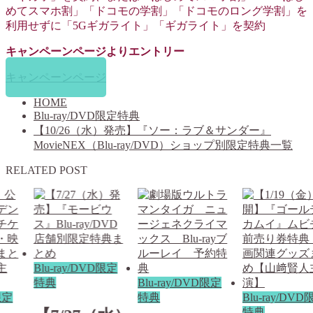
めてスマホ割」「ドコモの学割」「ドコモのロング学割」を
利用せずに「5Gギガライト」「ギガライト」を契約
キャンペーンページよりエントリー
キャンペーンページ
HOME
Blu-ray/DVD限定特典
【10/26（水）発売】『ソー：ラブ＆サンダー』
MovieNEX（Blu-ray/DVD）ショップ別限定特典一覧
RELATED POST
Blu-ray/DVD限定
特典
Blu-ray/DVD限定
限定
特典
Blu-ray/DV
特典