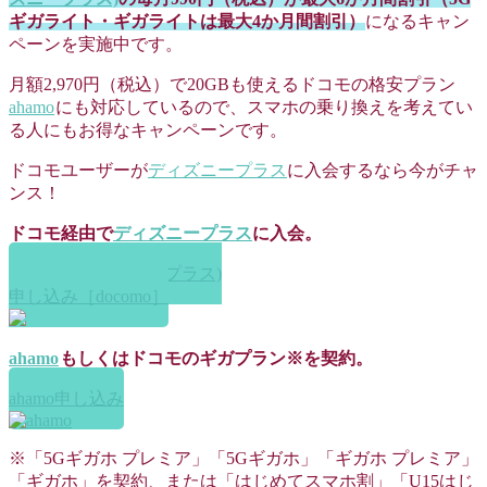
ギガライト・ギガライトは最大4か月間割引）
になるキャン
ペーンを実施中です。
月額2,970円（税込）で20GBも使えるドコモの格安プラン
ahamo
にも対応しているので、スマホの乗り換えを考えてい
る人にもお得なキャンペーンです。
ドコモユーザーが
ディズニープラス
に入会するなら今がチャ
ンス！
ドコモ経由で
ディズニープラス
に入会。
Disney+ (ディズニープラス)
申し込み［docomo］
ahamo
もしくはドコモのギガプラン※を契約。
ahamo申し込み
※「5Gギガホ プレミア」「5Gギガホ」「ギガホ プレミア」
「ギガホ」を契約、または「はじめてスマホ割」「U15はじ