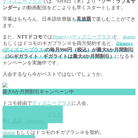
ディズニープラス
では、9月8日（木）より
『ソー：ラブ＆サ
ンダー』
の動画配信をどこよりも早くスタートします。
字幕はもちろん、日本語吹替版も
見放題
で楽しむことができ
ます。
また、
NTTドコモ
では
Disney+ (ディズニープラス)
と、
ahamo
もしくはドコモのギガプラン※を両方契約すると、
Disney+
(ディズニープラス)
の毎月990円（税込）が最大6か月間割引
（5Gギガライト・ギガライトは最大4か月間割引）
になるキ
ャンペーンを実施中です。
入会するなら今がベストではないでしょうか。
最大6か月間割引キャンペーン中
ドコモ経由で
ディズニープラス
に入会。
Disney+ (ディズニープラス)
申し込み［docomo］
ahamo
もしくはドコモのギガプラン※を契約。