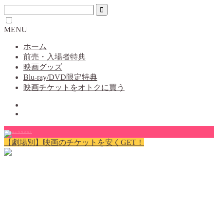
MENU
ホーム
前売・入場者特典
映画グッズ
Blu-ray/DVD限定特典
映画チケットをオトクに買う
【劇場別】映画のチケットを安くGET！