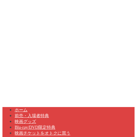
ホーム
前売・入場者特典
映画グッズ
Blu-ray/DVD限定特典
映画チケットをオトクに買う