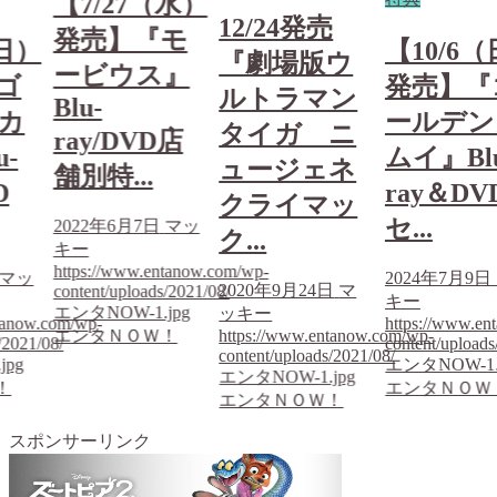
【7/27（水）
12/24発売
発売】『モ
（日）
【10/6
『劇場版ウ
ービウス』
ゴ
発売】『
ルトラマン
Blu-
カ
ールデン
タイガ ニ
ray/DVD店
-
ムイ』Bl
ュージェネ
舗別特...
D
ray＆DV
クライマッ
セ...
2022年6月7日
マッ
ク...
キー
https://www.entanow.com/wp-
マッ
2024年7月9日
2020年9月24日
マ
content/uploads/2021/08/
キー
エンタNOW-1.jpg
ッキー
tanow.com/wp-
https://www.en
エンタＮＯＷ！
https://www.entanow.com/wp-
/2021/08/
content/uploads
content/uploads/2021/08/
jpg
エンタNOW-1.
エンタNOW-1.jpg
！
エンタＮＯＷ
エンタＮＯＷ！
スポンサーリンク