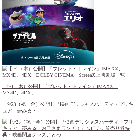
【9/1（木）公開】『ブレット・トレイン』IMAX®、
MX4D、4DX、...
【9/23（祝・金）公開】『映画デリシャスパーティ・プリキ
ュア 夢みる・...