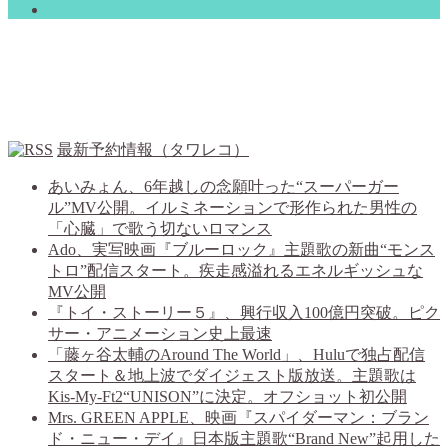
最新予約情報（タワレコ）
あいみょん、6年越しの念願叶った“スーパーガー
ル”MV公開。イルミネーションで形作られた男性の
「心臓」で歌う切ないロマンス
Ado、実写映画『ブルーロック』主題歌の新曲“モンス
トロ”配信スタート。疾走感溢れるエネルギッシュな
MV公開
『トイ・ストーリー５』、興行収入100億円突破。ピク
サー・アニメーション史上最速
「藤ヶ谷太輔のAround The World」、Huluで独占配信
スタート＆地上波でダイジェスト版放送。主題歌は
Kis-My-Ft2“UNISON”に決定。オフショット初公開
Mrs. GREEN APPLE、映画『スパイダーマン：ブラン
ド・ニュー・デイ』日本版主題歌“Brand New”起用した