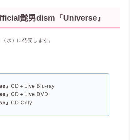
fficial髭男dism『Universe』
4日（水）に発売します。
rse』
CD＋Live Blu-ray
rse』
CD＋Live DVD
rse』
CD Only