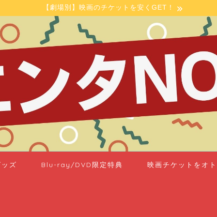
【劇場別】映画のチケットを安くGET！
グッズ
Blu-ray/DVD限定特典
映画チケットをオト