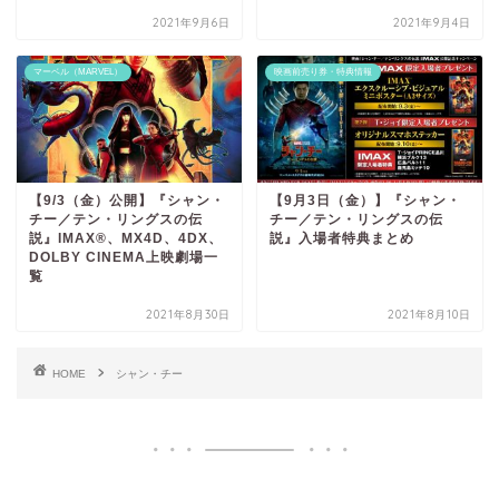
2021年9月6日
2021年9月4日
マーベル（MARVEL）
映画前売り券・特典情報
【9/3（金）公開】『シャン・
【9月3日（金）】『シャン・
チー／テン・リングスの伝
チー／テン・リングスの伝
説』IMAX®、MX4D、4DX、
説』入場者特典まとめ
DOLBY CINEMA上映劇場一
覧
2021年8月30日
2021年8月10日
HOME
シャン・チー