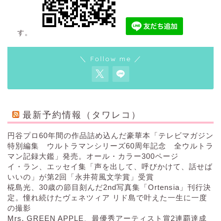
す。
＼ Follow me ／
最新予約情報（タワレコ）
円谷プロ60年間の作品詰め込んだ豪華本「テレビマガジン
特別編集 ウルトラマンシリーズ60周年記念 全ウルトラ
マン記録大鑑」発売。オール・カラー300ページ
イ・ラン、エッセイ集「声を出して、呼びかけて、話せば
いいの」が第2回「永井荷風文学賞」受賞
椛島光、30歳の節目刻んだ2nd写真集「Ortensia」刊行決
定。憧れ続けたヴェネツィア リド島で叶えた一生に一度
の撮影
Mrs. GREEN APPLE、最優秀アーティスト賞2連覇達成