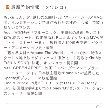
最新予約情報（タワレコ）
あいみょん、6年越しの念願叶った“スーパーガール”MV公
開。イルミネーションで形作られた男性の「心臓」で歌う
切ないロマンス
Ado、実写映画『ブルーロック』主題歌の新曲“モンスト
ロ”配信スタート。疾走感溢れるエネルギッシュなMV公開
『トイ・ストーリー５』、興行収入100億円突破。ピクサ
ー・アニメーション史上最速
「藤ヶ谷太輔のAround The World」、Huluで独占配信ス
タート＆地上波でダイジェスト版放送。主題歌はKis-My-
Ft2“UNISON”に決定。オフショット初公開
Mrs. GREEN APPLE、映画『スパイダーマン：ブラン
ド・ニュー・デイ』日本版主題歌“Brand New”起用した
Spotify新ブランドCM放送開始
King & Prince、9月2日リリースの1st EP『So Honey
EP』初回限定盤Aより“So Honey”MVダンス・バージョン
のティーザー映像公開