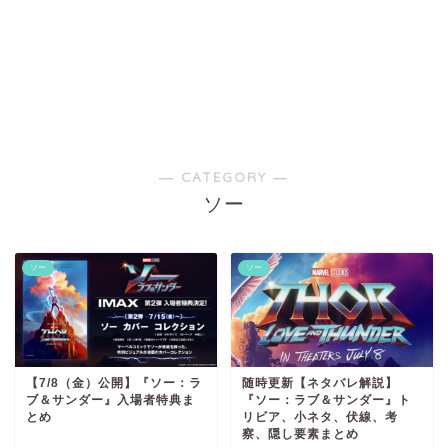
― CATEGORY ―
ソー
ソー
ソー
【7/8（金）公開】『ソー：ラ
随時更新【ネタバレ解説】
ブ＆サンダー』入場者特典ま
『ソー：ラブ＆サンダー』ト
とめ
リビア、小ネタ、伏線、考
察、隠し要素まとめ