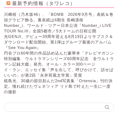
最新予約情報（タワレコ）
川﨑桜（乃木坂46）、「BOMB 2026年9月号」表紙＆巻
頭グラビア飾る。裏表紙は6期生 長嶋凛桜
Number_i、ワールド・ツアー日本公演「Number_i LIVE
TOUR No.III」全国5都市／5大ドームの日程公開
光GENJI、デビュー39周年迎える8月19日よりサブスク＆
ダウンロード配信開始。第1弾はグループ最後のアルバム
『See You Again』
円谷プロ60年間の作品詰め込んだ豪華本「テレビマガジン
特別編集 ウルトラマンシリーズ60周年記念 全ウルトラ
マン記録大鑑」発売。オール・カラー300ページ
イ・ラン、エッセイ集「声を出して、呼びかけて、話せば
いいの」が第2回「永井荷風文学賞」受賞
椛島光、30歳の節目刻んだ2nd写真集「Ortensia」刊行決
定。憧れ続けたヴェネツィア リド島で叶えた一生に一度
の撮影