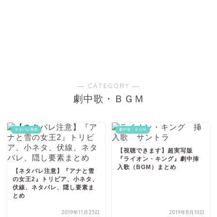
― CATEGORY ―
劇中歌・ＢＧＭ
ネタバレ考察
劇中歌・ＢＧＭ
【視聴できます】超実写版
『ライオン・キング』劇中挿
入歌（BGM）まとめ
【ネタバレ注意】『アナと雪
の女王2』トリビア、小ネタ、
伏線、ネタバレ、隠し要素ま
とめ
2019年11月25日
2019年8月10日