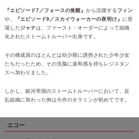
『エピソード7／フォースの覚醒』
から活躍する
フィン
や、
『エピソード9／スカイウォーカーの夜明け』
に登
場した
ジャナ
は、ファースト・オーダーによって組織
化されたストームトルーパー出身です。
その構成員のほとんどは幼少期に誘拐された少年少女
たちだったため、その洗脳に違和感を持ちレジスタン
スへ加わりました。
しかし、銀河帝国のストームトルーパーにおいて、反
乱組織に加わった例は今作のタラミンが初めてです。
エコー