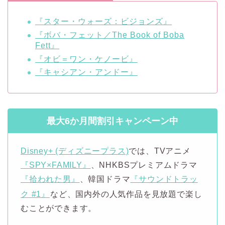
『スター・ウォーズ：ビジョンズ』
『ボバ・フェット／The Book of Boba
Fett』
『オビ＝ワン・ケノービ』
『キャシアン・アンドー』
最大6か月間割引キャンペーン中
Disney+ (ディズニープラス)
では、TVアニメ
『SPY×FAMILY』
、NHKBSプレミアムドラマ
『拾われた男』
、韓国ドラマ
『サウンドトラッ
ク #1』
など、国内外の人気作品を見放題で楽し
むことができます。